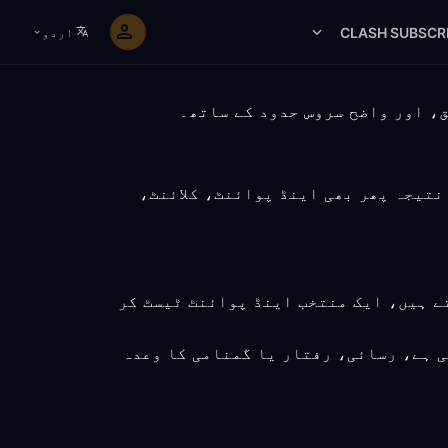
CLASH SUBSCR
اردو
، لیکن نتیجہ پھر بھی اینڈ پوائنٹ، کلائنٹ،
ے ہیں وہ ایک براہِ راست بنیادی (baseline) ریکارڈ کر سکتے ہیں، ایک منتخب اینڈ پوائنٹ ٹیسٹ کر
ی ہے، رسائی، رفتار یا گمنامی کا وعدہ