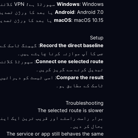
: Windows سپورٹڈ ہے؛ VPN کلائنٹ چیک کریں اور منتخب روٹ کا براہِ راست کنکشن سے موازنہ کریں۔
Windows
: Android 7.0 یا بعد کا ورژن تصدیق شدہ کم از کم ہے؛ تھائی لینڈ میں کنیکٹ ہونے کے بعد فعال موڈ اور روٹ چیک کریں۔
Android
: macOS 10.15 یا بعد کا ورژن تصدیق شدہ کم از کم ہے؛ پروفائل محفوظ رکھیں اور سیٹنگز بدلنے سے پہلے روٹ کی پیمائش کریں۔
macOS
Setup
Record the direct baseline
: گیمِنگ ٹاسک ک
جس کا آپ موازنہ کرنا چاہتے ہیں۔
Connect one selected route
: سپورٹڈ کلائن
تبدیل کرنے سے گریز کریں۔
Compare the result
: اسی ٹیسٹ کو دہرائیں
ٹاسک کے مطابق ہو۔
Troubleshooting
The selected route is slower
براہِ راست راستے اور قریب ترین ایک این
بحال کر دیں۔
The service or app still behaves the same