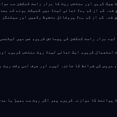
ے لیے براہِ راست کنکشن کی پیمائش کریں، جس میں لیٹنس
ٹ استعمال کریں، ایک تھائی لینڈ روٹ منتخب کریں، اور
، سروس کی شرائط کا جائزہ لیں، اور صرف اسی وقت روٹ ب
ڈ پوائنٹ کا موازنہ کریں، پھر اگر روٹ سے بھیڑ یا عد