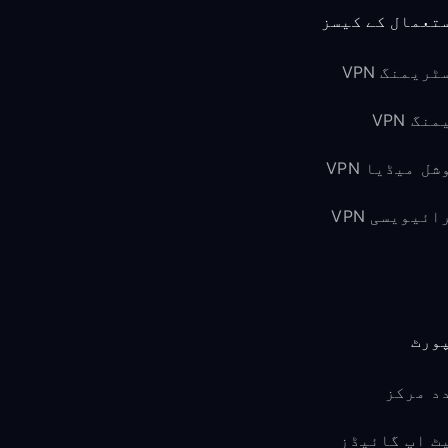
تعمال کے کیسز
ٹریمنگ VPN
نگ VPN
شل میڈیا VPN
ائیویسی VPN
ورٹ
د مرکز
ٹ اپ گائیڈز