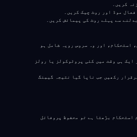
ی، استحکام، اور وہ سروس رویہ شامل ہو
 ایک ہی وقت میں کئی پروٹوکولز یا رولز
رقرار رکھیں جب ناپا گیا نتیجہ گیمِنگ
م استحکام بڑھتا ہے تو محفوظ پروفائل