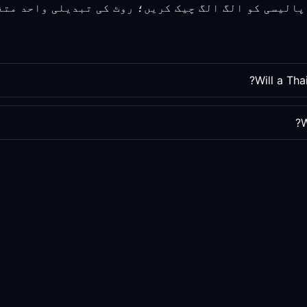
Will a Th
W