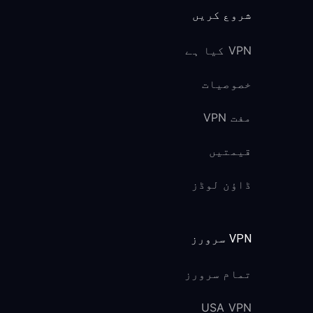
شروع کریں
VPN کیا ہے
خصوصیات
مفت VPN
قیمتیں
ڈاؤن لوڈز
VPN سرورز
تمام سرورز
USA VPN