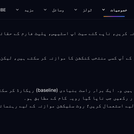
خصوصیات
ٹولز
وسائل
مزید
IBE
نگ روٹ منتخب کر کے آپ کسی منتخب کنکشن کا موازنہ کر سکتے ہیں
جو لوگ تھائی لینڈ کے ذریعے کنیکٹ ہوت
ر رکھیں جب ناپا گیا رویہ کام کے مطابق ہو۔
 لیے استعمال کریں؛ روٹ سلیکشن موازنہ کے لیے رہنمائ