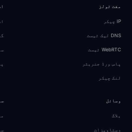
مفت ٹولز
اس
IP چیکر
اس
DNS لیک ٹیسٹ
گیم
WebRTC ٹیسٹ
سو
پاس ورڈ جنریٹر
پر
لنک چیکر
وسائل
سپ
بلاگ
مد
دستاویزات
سی