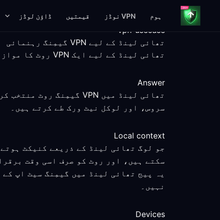
ہوم
VPN نوڈز
قیمتیں
ڈاؤن لوڈز
vpn-usecase
تھائی لینڈ کے لیے VPN گیمِنگ رہنمائی
تھائی لینڈ کے لیے ایک VPN روٹ کا موازنہ کریں، ناپے گئے سیٹ اپ اسٹیپس، پلیٹ فارم کے حقائق، اور واضح سروس حدود کے ساتھ۔
Answer
تھائی لینڈ میں VPN گیمِ
سروس، اور لوکل نیٹ ورک طے کرتے ہیں۔
Local context
سکتے ہیں، اور روٹ کو صرف اسی وقت برقرا
یہ پیج تھائی لینڈ میں گیمِنگ سیٹ اپ کے
نہیں۔
Devices