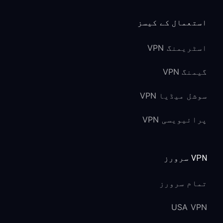
استعمال کے کیسز
اسٹریمنگ VPN
گیمنگ VPN
سوشل میڈیا VPN
پرائیویسی VPN
VPN سرورز
تمام سرورز
USA VPN