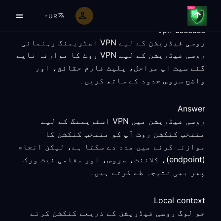
UR
vpn-usecase
روسی فیڈریشن کے لیے VPN اسٹریمنگ رہنمائی
روسی فیڈریشن کے لیے VPN روٹ کا موازنہ ناپے
گئے سیٹ اپ مراحل، پلیٹ فارم حقائق، اور
واضح سروس حدود کے ساتھ کریں۔
Answer
روسی فیڈریشن میں VPN اسٹریمنگ کے لیے
منتخب کنکشن روٹ آپ کو منتخب کنکشن کا
موازنہ کرنے میں مدد دے سکتا ہے، لیکن انجام
(endpoint)، کلائنٹ، سروس، اور مقامی نیٹ ورک
پھر بھی نتیجہ طے کرتے ہیں۔
Local context
جو لوگ روسی فیڈریشن کے ذریعے کنکشن کرتے