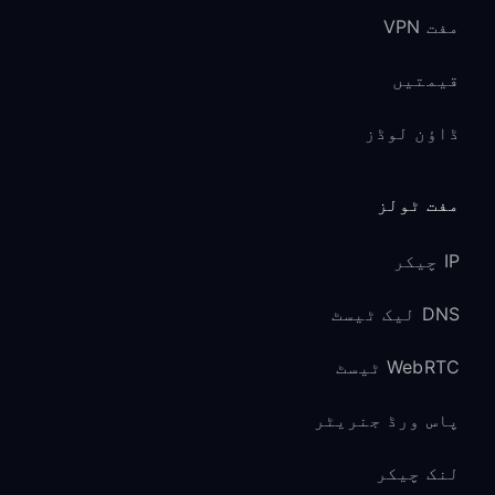
مفت VPN
قیمتیں
ڈاؤن لوڈز
مفت ٹولز
IP چیکر
DNS لیک ٹیسٹ
WebRTC ٹیسٹ
پاس ورڈ جنریٹر
لنک چیکر