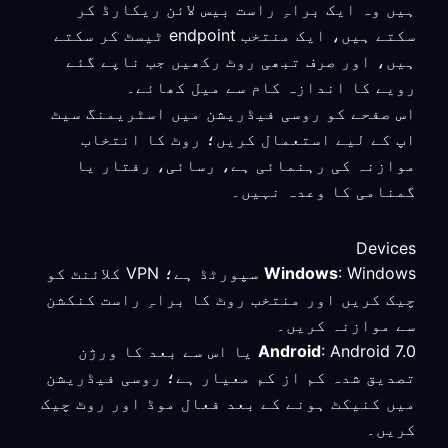
ہیں وہ ایک براہِ راست بیس لائن ریکارڈ کر
سکتے ہیں، ایک منتخب endpoint ٹیسٹ کر سکتے
ہیں، اور صرف تبھی روٹ رکھیں جب ناپے گئے
رویے کا اندازہ کام سے میل کھائے۔
اس صفحے کو روسی فیڈریشن میں اسٹریمنگ سیٹ
اپ کے لیے استعمال کریں؛ روٹ کا انتخاب
موازنہ کی رہنمائی ہے، رسائی، رفتار یا
گمنامی کا وعدہ نہیں۔
Devices
Windows
: Windows سپورٹڈ ہے؛ VPN کلائنٹ کو
چیک کریں اور منتخب روٹ کا براہِ راست کنکشن
سے موازنہ کریں۔
Android
: Android 7.0 یا اس سے بعد کا ورژن
تصدیق شدہ کم از کم معیار ہے؛ روسی فیڈریشن
میں کنیکٹ ہونے کے بعد فعال موڈ اور روٹ چیک
کریں۔