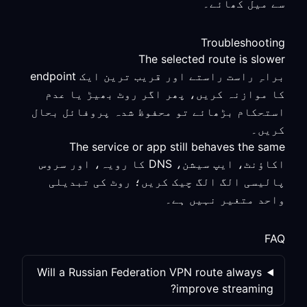
سے میل کھائے۔
Troubleshooting
The selected route is slower
براہِ راست راستے اور قریب ترین ایک endpoint
کا موازنہ کریں، پھر اگر روٹ بھیڑ یا عدم
استحکام بڑھائے تو محفوظ شدہ پروفائل بحال
کریں۔
The service or app still behaves the same
اکاؤنٹ، ایپ سیشن، DNS کا رویہ، اور سروس
پالیسی الگ الگ چیک کریں؛ روٹ کی تبدیلی
واحد متغیر نہیں ہے۔
FAQ
Will a Russian Federation VPN route always
improve streaming?