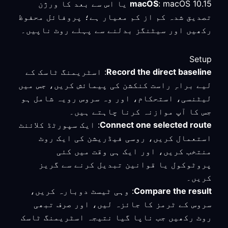
macOS
: macOS 10.15 یا اس سے بعد کا ورژن
تصدیق شدہ کم از کم معیار ہے؛ پروفائل محفوظ
رکھیں اور سیٹنگز بدلنے سے پہلے روٹ ناپیں۔
Setup
Record the direct baseline
: اسٹریمنگ ٹاسک کے
لیے براہِ راست کنکشن کی پیمائش کریں، جس میں
لیٹنسی، استحکام، اور وہ سروس رویہ شامل ہو
جس کا آپ موازنہ کرنا چاہتے ہیں۔
Connect one selected route
: ایک سپورٹڈ کلائنٹ
استعمال کریں، روسی فیڈریشن کی ایک روٹ
منتخب کریں، اور ایک ہی وقت میں کئی
پروٹوکول یا قوانین تبدیل کرنے سے گریز
کریں۔
Compare the result
: وہی ٹیسٹ دوبارہ کریں،
سروس کے ٹرمز کا جائزہ لیں، اور صرف تبھی
روٹ رکھیں جب ناپا گیا نتیجہ اسٹریمنگ ٹاسک