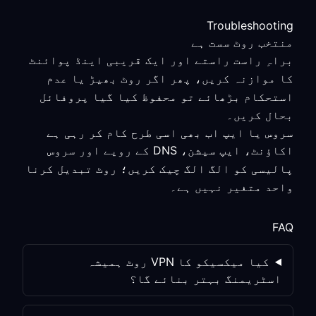
Troubleshooting
منتخب روٹ سست ہے
براہِ راست راستے اور ایک قریبی اینڈ پوائنٹ
کا موازنہ کریں، پھر اگر روٹ بھیڑ یا عدم
استحکام بڑھائے تو محفوظ کیا گیا پروفائل
بحال کریں۔
سروس یا ایپ اب بھی اسی طرح کام کر رہی ہے
اکاؤنٹ، ایپ سیشن، DNS کے رویے اور سروس
پالیسی کو الگ الگ چیک کریں؛ روٹ تبدیل کرنا
واحد متغیر نہیں ہے۔
FAQ
کیا میکسیکو کا VPN روٹ ہمیشہ
اسٹریمنگ بہتر بنائے گا؟