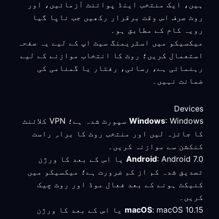
ہیں، ایک منتخب اینڈ پوائنٹ آزمائیں، اور
روٹ صرف اس وقت برقرار رکھیں جب ناپا گیا
رویہ کام کے مطابق ہو۔
میکسیکو میں اسٹریمنگ سیٹ اپ کے لیے یہ صفحہ
استعمال کریں؛ روٹ کا انتخاب موازنے کے لیے
رہنمائی ہے، رسائی، رفتار یا گمنامی کی
ضمانت نہیں۔
Devices
Windows
: Windows سپورٹ شدہ ہے؛ VPN کلائنٹ
کا جائزہ لیں اور منتخب روٹ کا براہِ راست
کنکشن سے موازنہ کریں۔
Android
: Android 7.0 یا اس کے بعد کا ورژن
تصدیق شدہ کم از کم ضرورت ہے؛ میکسیکو میں
کنیکٹ ہونے کے بعد فعال موڈ اور روٹ چیک
کریں۔
macOS
: macOS 10.15 یا اس کے بعد کا ورژن