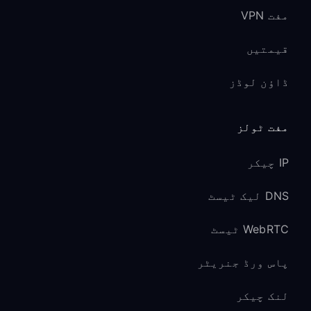
مفت VPN
قیمتیں
ڈاؤن لوڈز
مفت ٹولز
IP چیکر
DNS لیک ٹیسٹ
WebRTC ٹیسٹ
پاس ورڈ جنریٹر
لنک چیکر