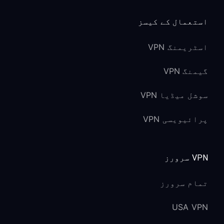
استعمال کے کیسز
اسٹریمنگ VPN
گیمنگ VPN
سوشل میڈیا VPN
پرائیویسی VPN
VPN سرورز
تمام سرورز
USA VPN