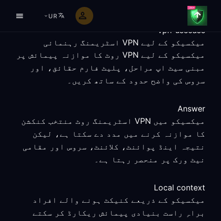
UR
vpn-usecase
میکسیکو کے لیے VPN اسٹریمنگ رہنمائی
میکسیکو کے لیے VPN روٹ کا موازنہ پیمائش پر
مبنی سیٹ اپ مراحل، پلیٹ فارم حقائق، اور
سروس کی واضح حدود کے ساتھ کریں۔
Answer
میکسیکو میں VPN اسٹریمنگ روٹ منتخب کنکشن
کا موازنہ کرنے میں مدد دے سکتا ہے، لیکن
نتیجہ اینڈ پوائنٹ، کلائنٹ، سروس اور مقامی
نیٹ ورک پر منحصر رہتا ہے۔
Local context
میکسیکو کے ذریعے کنیکٹ ہونے والے افراد
براہِ راست بنیادی پیمائش ریکارڈ کر سکتے