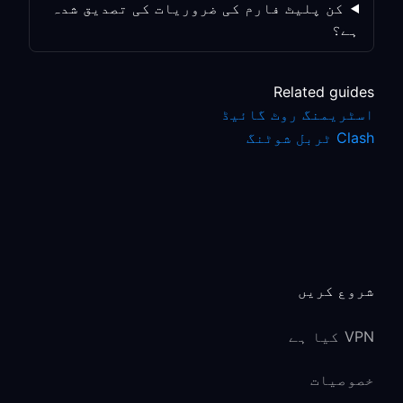
کن پلیٹ فارم کی ضروریات کی تصدیق شدہ
ہے؟
Related guides
اسٹریمنگ روٹ گائیڈ
Clash ٹربل شوٹنگ
شروع کریں
VPN کیا ہے
خصوصیات