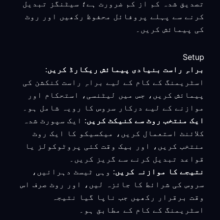
تصدیق شدہ کم از کم ضرورت ہے؛ سیٹنگز تبدیل
کرنے سے پہلے پروفائل محفوظ رکھیں اور روٹ
کی پیمائش کریں۔
Setup
براہِ راست بنیادی پیمائش ریکارڈ کریں
:
اسٹریمنگ کے کام کے لیے براہِ راست کنکشن کی
پیمائش کریں، جس میں لیٹنسی، استحکام اور
موازنے کے لیے درکار سروس کا رویہ شامل ہو۔
ایک منتخب روٹ سے کنیکٹ کریں
: ایک سپورٹ شدہ
کلائنٹ استعمال کریں، میکسیکو کا ایک روٹ
منتخب کریں، اور بیک وقت کئی پروٹوکولز یا
قواعد تبدیل کرنے سے گریز کریں۔
نتیجے کا موازنہ کریں
: وہی ٹیسٹ دہرائیں،
سروس کی شرائط کا جائزہ لیں، اور روٹ صرف اس
وقت برقرار رکھیں جب ناپا گیا نتیجہ
اسٹریمنگ کے کام کے مطابق ہو۔