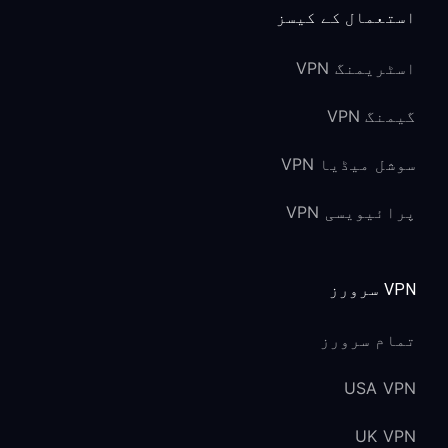
استعمال کے کیسز
اسٹریمنگ VPN
گیمنگ VPN
سوشل میڈیا VPN
پرائیویسی VPN
VPN سرورز
تمام سرورز
USA VPN
UK VPN