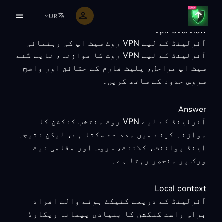
UR
vpn-overview
آئرلینڈ کے لیے VPN روٹ سیٹ اپ کی رہنمائی
آئرلینڈ کے لیے VPN روٹ کا موازنہ، ناپے گئے
سیٹ اپ مراحل، پلیٹ فارم کے حقائق اور واضح
سروس حدود کے ساتھ کریں۔
Answer
آئرلینڈ کے لیے VPN روٹ منتخب کنکشن کا
موازنہ کرنے میں مدد دے سکتا ہے، لیکن نتیجہ
اینڈ پوائنٹ، کلائنٹ، سروس اور مقامی نیٹ
ورک پر منحصر رہتا ہے۔
Local context
آئرلینڈ کے ذریعے کنیکٹ ہونے والے افراد
براہِ راست کنکشن کا بنیادی پیمانہ ریکارڈ