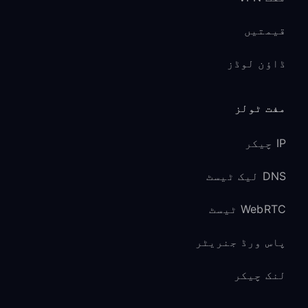
قیمتیں
ڈاؤن لوڈز
مفت ٹولز
IP چیکر
DNS لیک ٹیسٹ
WebRTC ٹیسٹ
پاس ورڈ جنریٹر
لنک چیکر