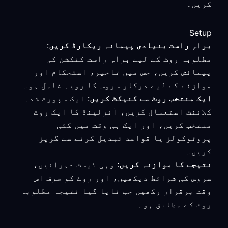
کریں۔
Setup
براہِ راست بنیادی پیمانہ ریکارڈ کریں
:
مطلوبہ روٹ کے لیے براہِ راست کنکشن کی
پیمائش کریں، جس میں تاخیر، استحکام اور
موازنے کے لیے درکار سروس کا رویہ شامل ہو۔
ایک منتخب روٹ سے کنیکٹ کریں
: ایک سپورٹ شدہ
کلائنٹ استعمال کریں، آئرلینڈ کا ایک روٹ
منتخب کریں، اور ایک ہی وقت میں کئی
پروٹوکولز یا قواعد تبدیل کرنے سے گریز
کریں۔
نتیجے کا موازنہ کریں
: وہی ٹیسٹ دہرائیں،
سروس کی شرائط دیکھیں، اور روٹ کو صرف اس
وقت برقرار رکھیں جب ناپا گیا نتیجہ مطلوبہ
روٹ کے مطابق ہو۔