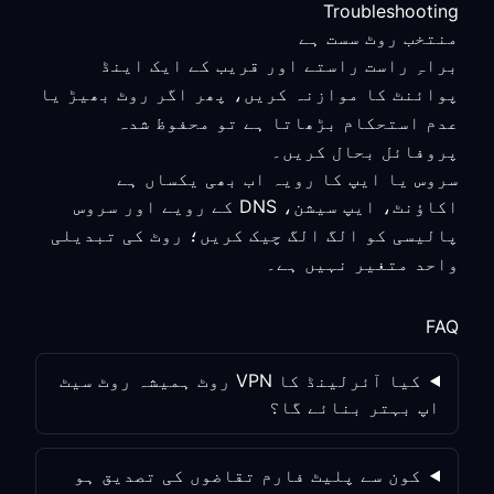
Troubleshooting
منتخب روٹ سست ہے
براہِ راست راستے اور قریب کے ایک اینڈ
پوائنٹ کا موازنہ کریں، پھر اگر روٹ بھیڑ یا
عدم استحکام بڑھاتا ہے تو محفوظ شدہ
پروفائل بحال کریں۔
سروس یا ایپ کا رویہ اب بھی یکساں ہے
اکاؤنٹ، ایپ سیشن، DNS کے رویے اور سروس
پالیسی کو الگ الگ چیک کریں؛ روٹ کی تبدیلی
واحد متغیر نہیں ہے۔
FAQ
کیا آئرلینڈ کا VPN روٹ ہمیشہ روٹ سیٹ
اپ بہتر بنائے گا؟
کون سے پلیٹ فارم تقاضوں کی تصدیق ہو