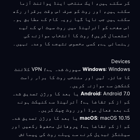
کر سکتے ہیں، ایک منتخب اینڈ پوائنٹ آزما
سکتے ہیں، اور روٹ کو صرف اس وقت برقرار رکھ
سکتے ہیں جب ناپا گیا رویہ کام کے مطابق ہو۔
اس صفحے کو آئرلینڈ میں روٹ سیٹ اپ کے لیے
استعمال کریں؛ روٹ کا انتخاب موازنے کی
رہنمائی ہے، کسی مخصوص نتیجے کا وعدہ نہیں۔
Devices
Windows
: Windows سپورٹ شدہ ہے؛ VPN کلائنٹ
کا جائزہ لیں اور منتخب روٹ کا براہِ راست
کنکشن سے موازنہ کریں۔
Android
: Android 7.0 یا بعد کا ورژن تصدیق شدہ
کم از کم تقاضا ہے؛ آئرلینڈ سے کنیکٹ ہونے
کے بعد فعال موڈ اور روٹ چیک کریں۔
macOS
: macOS 10.15 یا بعد کا ورژن تصدیق شدہ
کم از کم تقاضا ہے؛ پروفائل محفوظ رکھیں اور
سیٹنگز تبدیل کرنے سے پہلے روٹ کی پیمائش