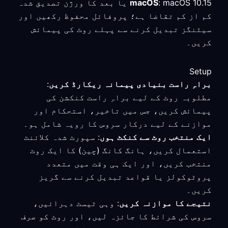
macOS
: macOS 10.15 یا بعد کا ورژن تصدیق شدہ
کم از کم تقاضا ہے؛ پروفائل محفوظ رکھیں اور
سیٹنگز تبدیل کرنے سے پہلے روٹ کی پیمائش
کریں۔
Setup
براہِ راست بنیادی پیمانہ ریکارڈ کریں
:
مطلوبہ روٹ کے لیے براہِ راست کنکشن کی
پیمائش کریں، جس میں تاخیر، استحکام اور
موازنے کے لیے درکار سروس کا رویہ شامل ہو۔
ایک منتخب روٹ سے کنکٹ ہوں
: سپورٹ شدہ کلائنٹ
استعمال کریں، ہانگ کانگ (چین) کا ایک روٹ
منتخب کریں، اور ایک ہی وقت میں متعدد
پروٹوکولز یا قواعد تبدیل کرنے سے گریز
کریں۔
نتیجے کا موازنہ کریں
: وہی ٹیسٹ دہرائیں،
سروس کی شرائط کا جائزہ لیں، اور روٹ کو صرف