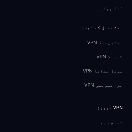
لنک چیکر
استعمال کے کیسز
اسٹریمنگ VPN
گیمنگ VPN
سوشل میڈیا VPN
پرائیویسی VPN
VPN سرورز
تمام سرورز