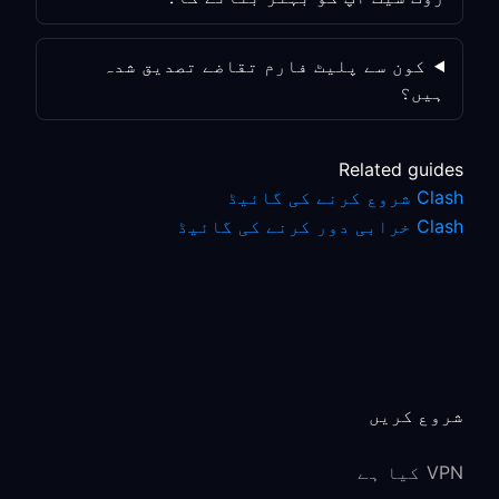
کون سے پلیٹ فارم تقاضے تصدیق شدہ
ہیں؟
Related guides
Clash شروع کرنے کی گائیڈ
Clash خرابی دور کرنے کی گائیڈ
شروع کریں
VPN کیا ہے