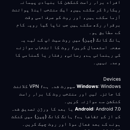
افراد براہِ راست کنکشن کا بنیادی پیمانہ
ریکارڈ کر سکتے ہیں، ایک منتخب اینڈ پوائنٹ
آزما سکتے ہیں، اور روٹ کو صرف اسی وقت
برقرار رکھ سکتے ہیں جب ناپا گیا رویہ کام
کے مطابق ہو۔
ہانگ کانگ (چین) میں روٹ سیٹ اپ کے لیے یہ
صفحہ استعمال کریں؛ روٹ کا انتخاب موازنے
کی رہنمائی ہے، رسائی، رفتار یا گمنامی کا
وعدہ نہیں۔
Devices
Windows
: Windows سپورٹ شدہ ہے؛ VPN کلائنٹ
کا جائزہ لیں اور منتخب روٹ کا براہِ راست
کنکشن سے موازنہ کریں۔
Android
: Android 7.0 یا بعد کا ورژن تصدیق شدہ
کم از کم تقاضا ہے؛ ہانگ کانگ (چین) میں کنکٹ
ہونے کے بعد فعال موڈ اور روٹ چیک کریں۔