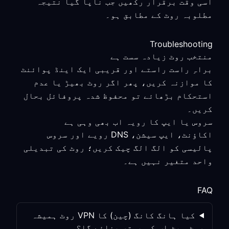
اسی وقت برقرار رکھیں جب ناپا گیا نتیجہ
مطلوبہ روٹ کے مطابق ہو۔
Troubleshooting
منتخب روٹ زیادہ سست ہے
براہِ راست راستے اور قریبی ایک اینڈ پوائنٹ
کا موازنہ کریں، پھر اگر روٹ بھیڑ یا عدم
استحکام بڑھائے تو محفوظ شدہ پروفائل بحال
کریں۔
سروس یا ایپ کا رویہ اب بھی وہی ہے
اکاؤنٹ، ایپ سیشن، DNS رویے اور سروس
پالیسی کو الگ الگ چیک کریں؛ روٹ کی تبدیلی
واحد متغیر نہیں ہے۔
FAQ
کیا ہانگ کانگ (چین) کا VPN روٹ ہمیشہ
روٹ سیٹ اپ کو بہتر بنائے گا؟