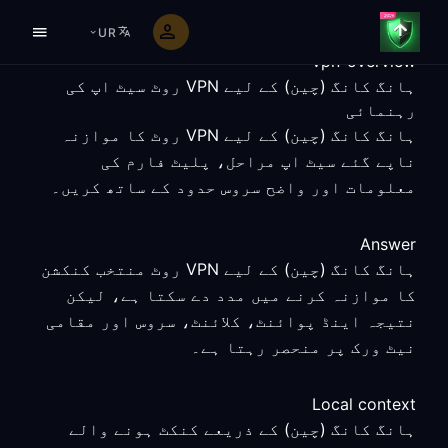
UR
vpn-overview
ہانگ کانگ (چین) کے لیے VPN روٹ سیٹ اپ کی
رہنمائی
ہانگ کانگ (چین) کے لیے VPN روٹ کا موازنہ
ناپے گئے سیٹ اپ مراحل، پلیٹ فارم کی
معلومات اور واضح سروس حدود کے ساتھ کریں۔
Answer
ہانگ کانگ (چین) کے لیے VPN روٹ منتخب کنکشن
کا موازنہ کرنے میں مدد دے سکتا ہے، لیکن
نتیجہ اینڈ پوائنٹ، کلائنٹ، سروس اور مقامی
نیٹ ورک پر منحصر رہتا ہے۔
Local context
ہانگ کانگ (چین) کے ذریعے کنکٹ ہونے والے