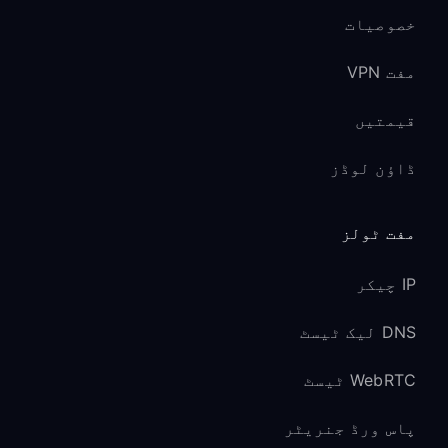
خصوصیات
مفت VPN
قیمتیں
ڈاؤن لوڈز
مفت ٹولز
IP چیکر
DNS لیک ٹیسٹ
WebRTC ٹیسٹ
پاس ورڈ جنریٹر