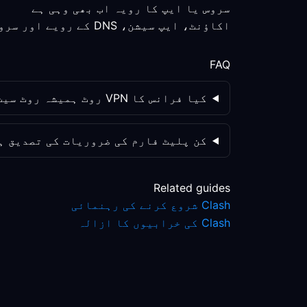
سروس یا ایپ کا رویہ اب بھی وہی ہے
اکاؤنٹ، ایپ سیشن، DNS کے رویے اور سروس پالیسی کو الگ الگ چیک کریں؛ روٹ کی تبدیلی واحد متغیر نہیں ہے۔
FAQ
کیا فرانس کا VPN روٹ ہمیشہ روٹ سیٹ اپ کو بہتر بنائے گا؟
کن پلیٹ فارم کی ضروریات کی تصدیق ہ
Related guides
Clash شروع کرنے کی رہنمائی
Clash کی خرابیوں کا ازالہ