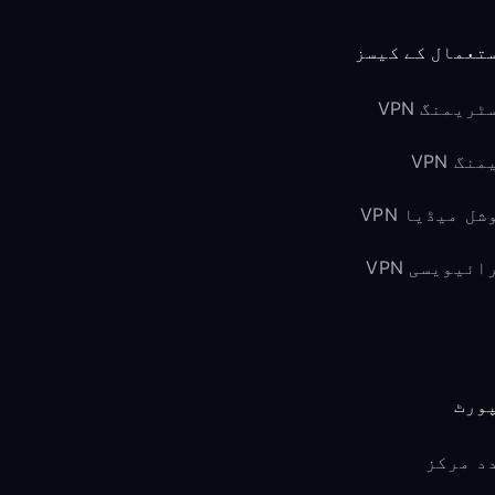
تعمال کے کیسز
ٹریمنگ VPN
نگ VPN
شل میڈیا VPN
ائیویسی VPN
ورٹ
د مرکز