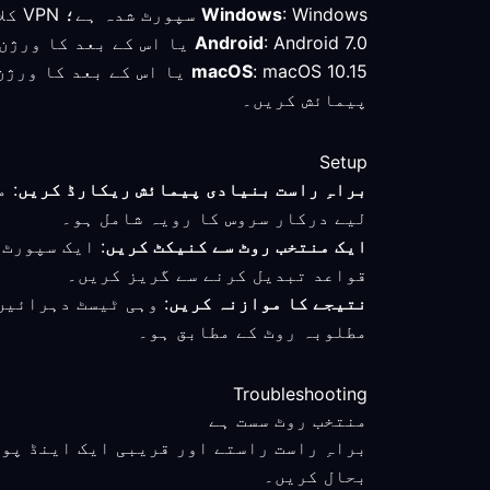
: Windows سپورٹ شدہ ہے؛ VPN کلائنٹ کا جائزہ لیں اور منتخب روٹ کا براہِ راست کنکشن سے موازنہ کریں۔
Windows
: Android 7.0 یا اس کے بعد کا ورژن تصدیق شدہ کم از کم ضرورت ہے؛ فرانس سے کنیکٹ ہونے کے بعد فعال موڈ اور روٹ چیک کریں۔
Android
macOS
: macOS 10.15 یا اس کے 
پیمائش کریں۔
Setup
براہِ راست بنیادی پیمائش ریکارڈ کریں
: 
لیے درکار سروس کا رویہ شامل ہو۔
ایک منتخب روٹ سے کنیکٹ کریں
: ایک سپورٹ
قواعد تبدیل کرنے سے گریز کریں۔
نتیجے کا موازنہ کریں
: وہی ٹیسٹ دہرائیں
مطلوبہ روٹ کے مطابق ہو۔
Troubleshooting
منتخب روٹ سست ہے
براہِ راست راستے اور قریبی ایک اینڈ پو
بحال کریں۔