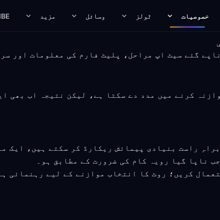
خصوصیات
ٹولز
وسائل
مزید
IBE
ب کنکشن کا موازنہ کرنے میں مدد دے سکتا ہے، لیکن نتیجہ اب 
راہِ راست بنیادی پیمائش ریکارڈ کر سکتے ہیں، ایک م
جب ناپا گیا رویہ کام کی ضرورت کے مطابق ہو۔
تعمال کریں؛ روٹ کا انتخاب موازنے کے لیے رہنمائی ہے