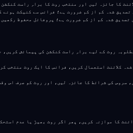
بعد کا ورژن تصدیق شدہ کم از کم ضرورت ہے؛ پروفائل محفوظ ر
مطلوبہ روٹ کے لیے براہِ راست کنکشن کی پیمائش کریں، 
 شدہ کلائنٹ استعمال کریں، فرانس کا ایک روٹ منتخب کر
، سروس کی شرائط کا جائزہ لیں، اور روٹ کو صرف اس وق
ائنٹ کا موازنہ کریں، پھر اگر روٹ بھیڑ یا عدم استحک