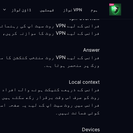
ہوم
VPN نوڈز
قیمتیں
ڈاؤن لوڈز
vpn-overview
فرانس کے لیے VPN روٹ سیٹ اپ کی رہنمائی
فرانس کے لیے VPN روٹ کا موازنہ کریں، ناپے گئے سیٹ اپ مراحل، پلیٹ فارم کی معلومات اور سروس کی واضح حدود کے ساتھ۔
Answer
فرانس کے لیے VPN روٹ منتخ
ورک پر منحصر ہوتا ہے۔
Local context
فرانس کے ذریعے کنیکٹ ہونے والے افراد ب
روٹ کو صرف اس وقت برقرار رکھ سکتے ہیں 
فرانس میں روٹ سیٹ اپ کے لیے یہ صفحہ اس
کوئی ضمانت نہیں۔
Devices