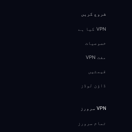
شروع کریں
VPN کیا ہے
خصوصیات
مفت VPN
قیمتیں
ڈاؤن لوڈز
VPN سرورز
تمام سرورز