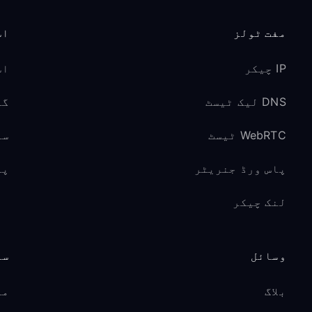
مفت ٹولز
اس
IP چیکر
اس
DNS لیک ٹیسٹ
گیم
WebRTC ٹیسٹ
سو
پاس ورڈ جنریٹر
پر
لنک چیکر
وسائل
سپ
بلاگ
مد