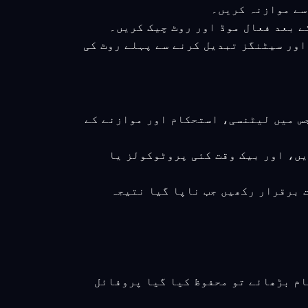
کھیں اور سیٹنگز تبدیل کرنے سے پہلے روٹ کی
جس میں لیٹنسی، استحکام اور موازنے کے
یں، اور بیک وقت کئی پروٹوکولز یا
ت برقرار رکھیں جب ناپا گیا نتیجہ
ام بڑھائے تو محفوظ کیا گیا پروفائل