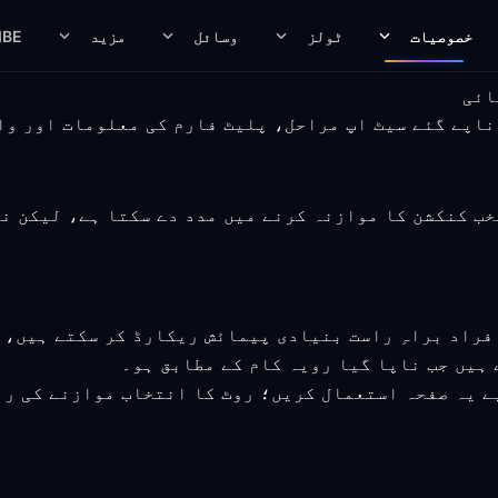
خصوصیات
ٹولز
وسائل
مزید
IBE
ئیویسی روٹ منتخب کنکشن کا موازنہ کرنے میں مدد دے سکتا ہے، 
راد براہِ راست بنیادی پیمائش ریکارڈ کر سکتے ہیں، 
 ہیں جب ناپا گیا رویہ کام کے مطابق ہو۔
ے یہ صفحہ استعمال کریں؛ روٹ کا انتخاب موازنے کی رہ