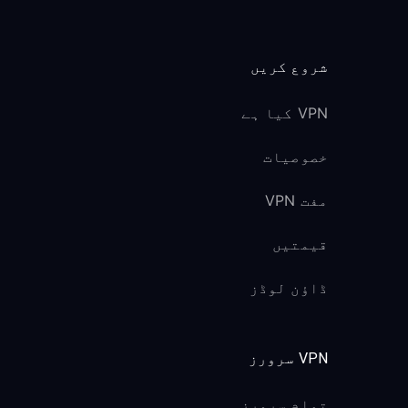
شروع کریں
VPN کیا ہے
خصوصیات
مفت VPN
قیمتیں
ڈاؤن لوڈز
VPN سرورز
تمام سرورز