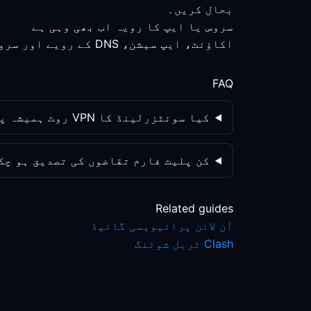
بحال کریں۔
سروس یا ایپ کا رویہ اب بھی وہی ہے
اکاؤنٹ، ایپ سیشن، DNS کے رویے اور سروس پالیسی کو الگ الگ چیک کریں؛ روٹ کی تبدیلی واحد متغیر نہیں ہے۔
FAQ
کیا سوئٹزرلینڈ کا VPN روٹ ہمیشہ پرائیویسی بہتر بنائے گا؟
کن پلیٹ فارم تقاضوں کی تصدیق ہو چک
Related guides
آن لائن پرائیویسی گائیڈ
Clash ٹربل شوٹنگ