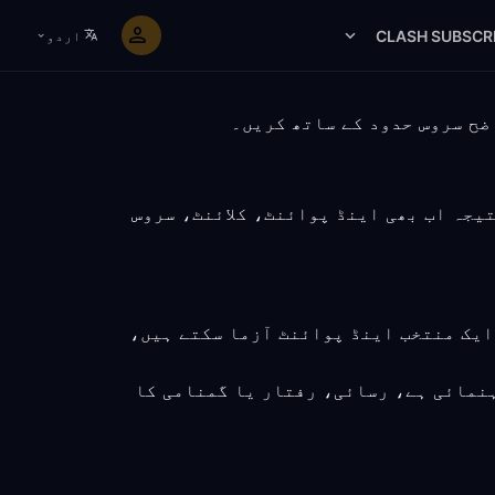
CLASH SUBSCR
اردو
لیکن نتیجہ اب بھی اینڈ پوائنٹ، کلائنٹ، سروس
ایک منتخب اینڈ پوائنٹ آزما سکتے ہیں،
نمائی ہے، رسائی، رفتار یا گمنامی کا