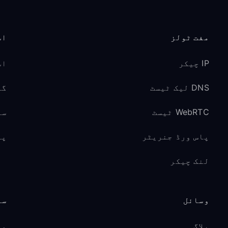
مفت ٹولز
اس
IP چیکر
اس
DNS لیک ٹیسٹ
گیم
WebRTC ٹیسٹ
سو
پاس ورڈ جنریٹر
پر
لنک چیکر
وسائل
سپ
بلاگ
مد