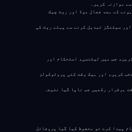
یکٹ ہونے کے بعد فعال موڈ اور روٹ چیک
کھیں اور سیٹنگز تبدیل کرنے سے پہلے روٹ کی
کریں، جس میں لیٹنسی، استحکام اور
تخب کریں، اور بیک وقت کئی پروٹوکولز
قت برقرار رکھیں جب ناپا گیا نتیجہ
ام پیدا کرے تو محفوظ کیا گیا پروفائل