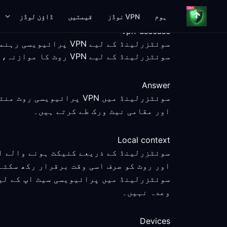
ہوم
VPN نوڈز
قیمتیں
ڈاؤن لوڈز
vpn-usecase
سوئٹزرلینڈ کے لیے VPN پرائیویسی رہنمائی
سوئٹزرلینڈ کے لیے VPN روٹ کا موازنہ، ناپے گئے سیٹ اپ مراحل، پلیٹ فارم کی معلومات اور واضح سروس حدود کے ساتھ کریں۔
Answer
سوئٹزرلینڈ میں VPN پرا
اور مقامی نیٹ ورک طے کرتے ہیں۔
Local context
سوئٹزرلینڈ کے ذریعے کنیکٹ ہونے والے اف
اور روٹ کو صرف اسی وقت برقرار رکھ سکتے
سوئٹزرلینڈ میں پرائیویسی سیٹ اپ کے لی
وعدہ نہیں۔
Devices