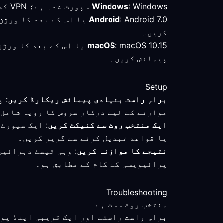
: Windows سپورٹ شدہ ہے؛ VPN کلائنٹ کا جائزہ لیں اور منتخب روٹ کا براہِ راست کنکشن سے موازنہ کریں۔
Windows
Android
: Android 7.0 یا اس کے 
کریں۔
macOS
: macOS 10.15 یا اس کے 
پیمائش کریں۔
Setup
براہِ راست بنیادی پیمائش ریکارڈ کریں
: 
موازنے کے لیے درکار سروس کا رویہ شامل 
ایک منتخب روٹ سے کنیکٹ کریں
: ایک سپورٹ
یا قواعد تبدیل کرنے سے گریز کریں۔
نتیجے کا موازنہ کریں
: وہی ٹیسٹ دہرائیں
پرائیویسی کے کام کے مطابق ہو۔
Troubleshooting
منتخب روٹ سست ہے
براہِ راست راستے اور ایک قریبی اینڈ پو