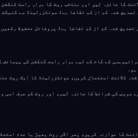
بعد کا ورژن تصدیق شدہ کم از کم تقاضا ہے؛ سوئٹزرلینڈ سے کن
بعد کا ورژن تصدیق شدہ کم از کم تقاضا ہے؛ پروفائل محفوظ ر
پرائیویسی کے کام کے لیے براہِ راست کنکشن کی پیمائش 
ہو۔
 شدہ کلائنٹ استعمال کریں، سوئٹزرلینڈ کا ایک روٹ من
، سروس کی شرائط کا جائزہ لیں، اور روٹ کو صرف اسی و
ائنٹ کا موازنہ کریں، پھر اگر روٹ بھیڑ یا عدم استحک