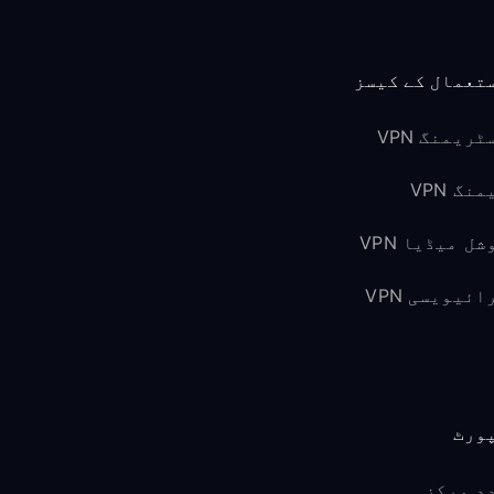
تعمال کے کیسز
ٹریمنگ VPN
نگ VPN
شل میڈیا VPN
ائیویسی VPN
ورٹ
د مرکز