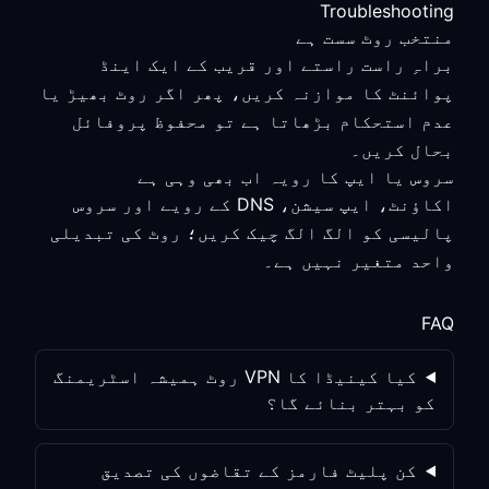
Troubleshooting
منتخب روٹ سست ہے
براہِ راست راستے اور قریب کے ایک اینڈ
پوائنٹ کا موازنہ کریں، پھر اگر روٹ بھیڑ یا
عدم استحکام بڑھاتا ہے تو محفوظ پروفائل
بحال کریں۔
سروس یا ایپ کا رویہ اب بھی وہی ہے
اکاؤنٹ، ایپ سیشن، DNS کے رویے اور سروس
پالیسی کو الگ الگ چیک کریں؛ روٹ کی تبدیلی
واحد متغیر نہیں ہے۔
FAQ
کیا کینیڈا کا VPN روٹ ہمیشہ اسٹریمنگ
کو بہتر بنائے گا؟
کن پلیٹ فارمز کے تقاضوں کی تصدیق