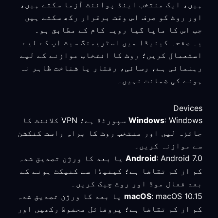
ہیں، ایک منتخب اینڈ پوائنٹ آزما سکتے ہیں،
اور روٹ کو صرف اس وقت برقرار رکھ سکتے ہیں
جب اس کا ماپا گیا رویہ کام کے مطابق ہو۔
یہ صفحہ کینیڈا میں اسٹریمنگ سیٹ اپ کے لیے
استعمال کریں؛ روٹ کا انتخاب موازنے کے لیے
رہنمائی ہے، رسائی، رفتار یا شناخت ظاہر نہ
ہونے کی ضمانت نہیں۔
Devices
Windows
: Windows سپورٹڈ ہے؛ VPN کلائنٹ کا
جائزہ لیں اور منتخب روٹ کا براہِ راست کنکشن
سے موازنہ کریں۔
Android
: Android 7.0 یا بعد کا ورژن تصدیق شدہ
کم از کم تقاضا ہے؛ کینیڈا سے کنیکٹ ہونے کے
بعد فعال موڈ اور روٹ چیک کریں۔
macOS
: macOS 10.15 یا بعد کا ورژن تصدیق شدہ
کم از کم تقاضا ہے؛ پروفائل محفوظ رکھیں اور