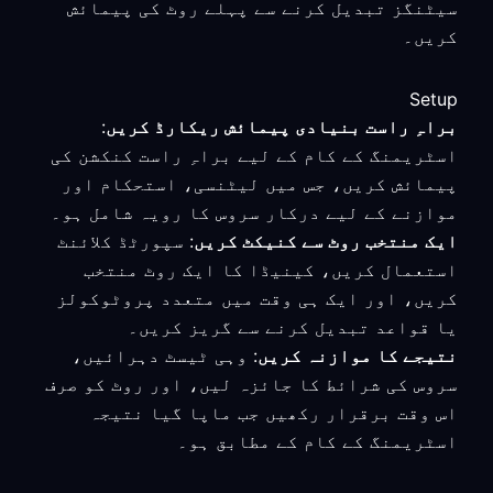
سیٹنگز تبدیل کرنے سے پہلے روٹ کی پیمائش
کریں۔
Setup
براہِ راست بنیادی پیمائش ریکارڈ کریں
:
اسٹریمنگ کے کام کے لیے براہِ راست کنکشن کی
پیمائش کریں، جس میں لیٹنسی، استحکام اور
موازنے کے لیے درکار سروس کا رویہ شامل ہو۔
ایک منتخب روٹ سے کنیکٹ کریں
: سپورٹڈ کلائنٹ
استعمال کریں، کینیڈا کا ایک روٹ منتخب
کریں، اور ایک ہی وقت میں متعدد پروٹوکولز
یا قواعد تبدیل کرنے سے گریز کریں۔
نتیجے کا موازنہ کریں
: وہی ٹیسٹ دہرائیں،
سروس کی شرائط کا جائزہ لیں، اور روٹ کو صرف
اس وقت برقرار رکھیں جب ماپا گیا نتیجہ
اسٹریمنگ کے کام کے مطابق ہو۔