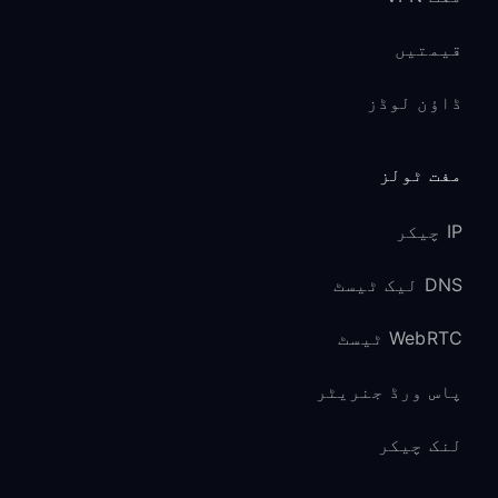
قیمتیں
ڈاؤن لوڈز
مفت ٹولز
IP چیکر
DNS لیک ٹیسٹ
WebRTC ٹیسٹ
پاس ورڈ جنریٹر
لنک چیکر