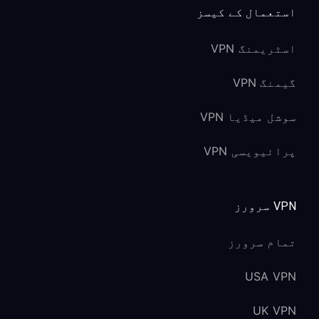
استعمال کے کیسز
اسٹریمنگ VPN
گیمنگ VPN
سوشل میڈیا VPN
پرائیویسی VPN
VPN سرورز
تمام سرورز
USA VPN
UK VPN