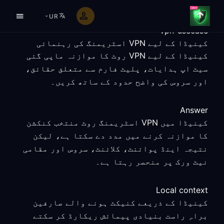
UR
vpn-usecase
کینیڈا کے لیے VPN اسٹریمنگ کی رہنمائی
کینیڈا کے لیے VPN روٹ کا موازنہ ماپی گئی
سیٹ اپ ہدایات، پلیٹ فارم سے متعلق حقائق،
اور سروس کی واضح حدود کے ساتھ کریں۔
Answer
کینیڈا میں VPN اسٹریمنگ روٹ منتخب کنکشن
کا موازنہ کرنے میں مدد دے سکتا ہے، لیکن
نتیجہ اینڈ پوائنٹ، کلائنٹ، سروس اور مقامی
نیٹ ورک پر منحصر رہتا ہے۔
Local context
کینیڈا کے ذریعے کنیکٹ ہونے والے صارفین
براہِ راست بنیادی پیمائش ریکارڈ کر سکتے