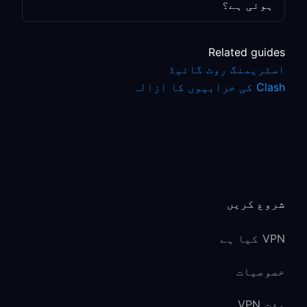
ہوئی ہے؟
Related guides
اسٹریمنگ روٹ گائیڈ
Clash کی خرابیوں کا ازالہ
شروع کریں
VPN کیا ہے
خصوصیات
مفت VPN