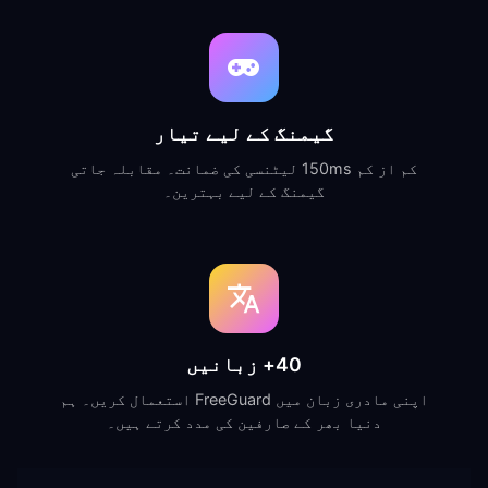
گیمنگ کے لیے تیار
کم از کم 150ms لیٹنسی کی ضمانت۔ مقابلہ جاتی
گیمنگ کے لیے بہترین۔
40+ زبانیں
اپنی مادری زبان میں FreeGuard استعمال کریں۔ ہم
دنیا بھر کے صارفین کی مدد کرتے ہیں۔