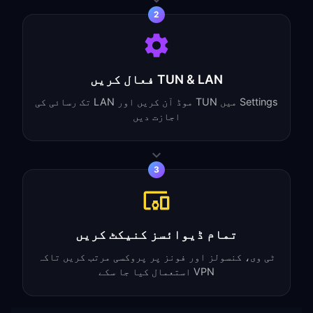
2
TUN & LAN فعال کریں
Settings میں TUN موڈ آن کریں اور LAN تک رسائی کی
اجازت دیں
3
تمام ڈیوائسز کنیکٹ کریں
ٹی وی، کنسولز اور فونز پر پروکسی مرتب کریں تاکہ
VPN استعمال کیا جا سکے