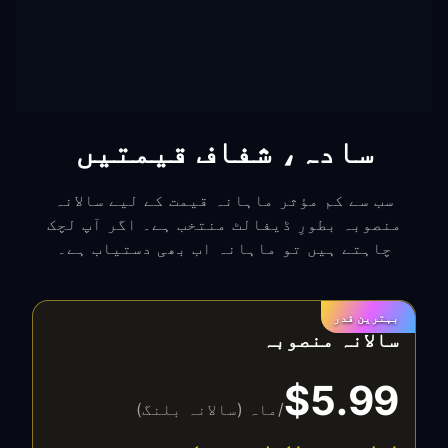
سادہ، شفاف قیمتیں
سب سے کم مؤثر ماہانہ قیمت کے لیے سالانہ
منصوبہ بطورِ ڈیفالٹ منتخب ہے۔ اگر آپ لچک
چاہتے ہیں تو ماہانہ اب بھی دستیاب ہے۔
بہترین قدر
سالانہ منصوبہ
$5.99
/ماہ (سالانہ بلنگ)