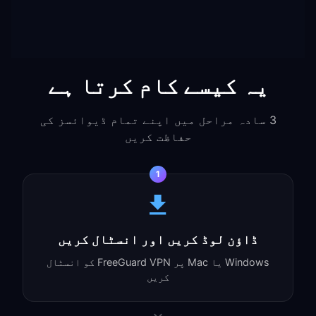
یہ کیسے کام کرتا ہے
3 سادہ مراحل میں اپنے تمام ڈیوائسز کی
حفاظت کریں
1
ڈاؤن لوڈ کریں اور انسٹال کریں
Windows یا Mac پر FreeGuard VPN کو انسٹال
کریں