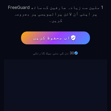
1 ملین سے زیادہ صارفین کے ساتھ FreeGuard
پر اپنی آن لائن پرائیویسی پر بھروسہ
کریں۔
اب محفوظ کریں
30 دن کی منی بیک گارنٹی