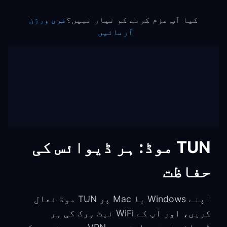
کیا آپ عزم کرنے کو تیار نہیں؟
فری ورژن
آزمائیں
TUN موڈ: ہر ڈیوائس کی
حفاظت
اپنے Windows یا Mac پر TUN موڈ فعال
کریں، اور آپ کے WiFi نیٹ ورک کی ہر