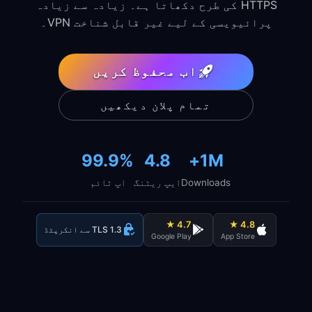
HTTPS کی طرح دکھاتا ہے۔ زیادہ سے زیادہ
پرائیویسی کے لیے غیر قابل شناخت VPN۔
اب محفوظ کریں
تمام پلان دیکھیں
99.9%
4.8
1M+
Downloads
ایپ ریٹنگ
اپ ٹائم
4.7 ★
4.8 ★
TLS 1.3 سے انکرپٹڈ
Google Play
App Store