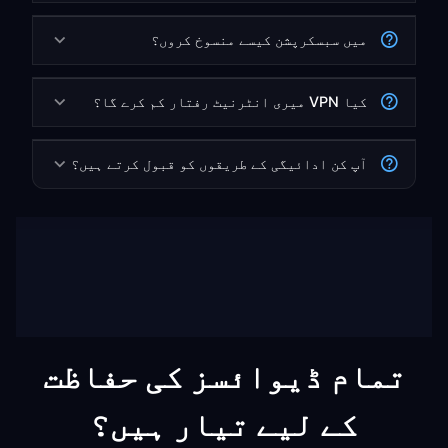
میں سبسکرپشن کیسے منسوخ کروں؟
کیا VPN میری انٹرنیٹ رفتار کم کرے گا؟
آپ کن ادائیگی کے طریقوں کو قبول کرتے ہیں؟
تمام ڈیوائسز کی حفاظت
کے لیے تیار ہیں؟