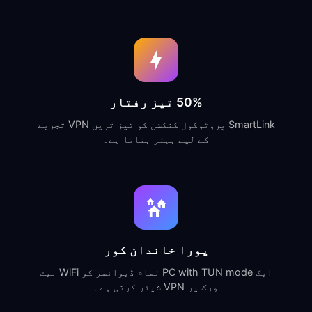
50% تیز رفتار
SmartLink پروٹوکول کنکشن کو تیز ترین VPN تجربے
کے لیے بہتر بناتا ہے۔
پورا خاندان کور
ایک PC with TUN mode تمام ڈیوائسز کو WiFi نیٹ
ورک پر VPN شیئر کرتی ہے۔