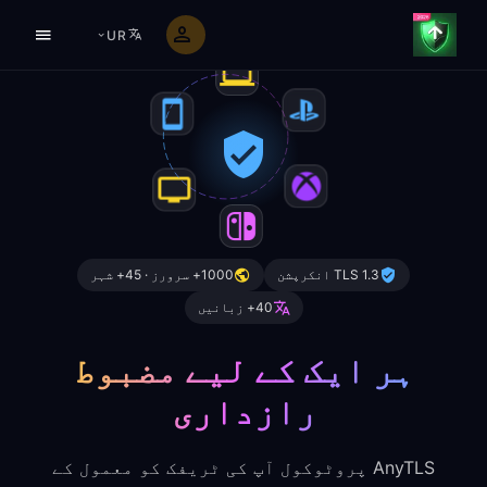
UR
TLS 1.3 انکرپشن
1000+ سرورز · 45+ شہر
40+ زبانیں
ہر ایک کے لیے مضبوط
رازداری
AnyTLS پروٹوکول آپ کی ٹریفک کو معمول کے