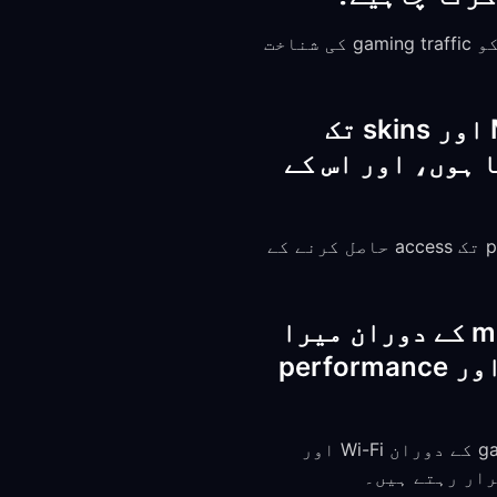
ML launch کرنے سے پہلے FreeGuard VPN سے connect کریں۔ Encryption آپ کے carrier کو gaming traffic کی شناخت
کیا میں کچھ regions کے لیے مخصوص Mobile Legends events اور skins تک
Fre استعمال کر سکتا ہوں، اور اس کے
جی ہاں۔ Mobile Legends میں region-exclusive events، skins، اور promotional content تک access حاصل کرنے کے
کیا FreeGuard VPN اس وقت smoothly کام کرتا ہے جب match کے دوران میرا
phone Wi-Fi اور mobile data کے درمیان switch کرتا ہے، اور performance
جی ہاں۔ hysteria2 protocol network transitions کو smoothly handle کرتا ہے۔ gameplay کے دوران Wi-Fi اور