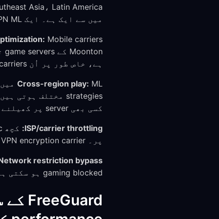
میں سے ایک ہے۔ ایک VPN ML کھلاڑیوں کو مخصوص فوائد فراہم کرتا ہے:
ptimization:
ہے، خاص طور پر اُن carriers پر جہاں international routing کمزور ہو۔
Cross-region play:
کسی بھی server پر کھیلنے کی اجازت دیتا ہے۔
ISP/carrier throttling:
پر۔ VPN encryption carrier کو ML traffic کی شناخت اور throttling سے روکتی ہے۔
Network restriction bypass:
gaming blocked ہو سکتی ہے۔