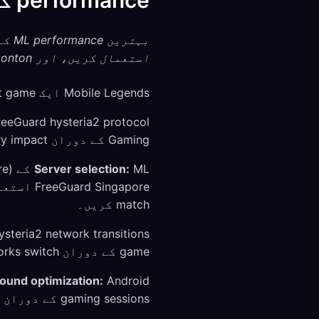
performance کو بہتر بنانا
استعمال کریں، اور Moonton کے regional game servers کے قریب کسی server سے connect کریں۔
Mobile Legends ایک mobile-first game ہے، اس لیے mobile use کے لیے VPN کو optimize کرنا ضروری ہے:
Gaming کے دوران battery impact عموماً روزانہ 3-5% ہوتا ہے۔
Server selection:
match کریں۔
game کے دوران networks switch کرتا ہے تب بھی آپ کی VPN connection برقرار رہتی ہے۔
ound optimization:
gaming sessions کے دوران VPN کو بند نہ کرے۔