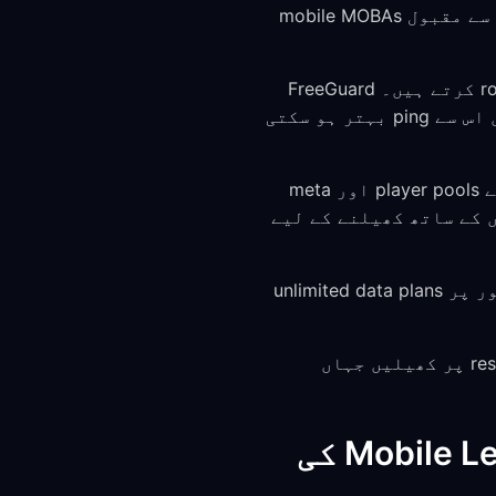
Mobile Legends: Bang Bang Southeast Asia، Latin America، اور دیگر regions میں سب سے مقبول mobile MOBAs
Mobile carriers اکثر gaming traffic کو غیر مؤثر طریقے سے route کرتے ہیں۔ FreeGuard
Moonton کے game servers تک زیادہ direct path فراہم کر سکتا ہے۔ بعض صورتوں میں اس سے ping بہتر ہو سکتی
ML میں الگ server regions (SEA, NA, EU, وغیرہ) ہوتے ہیں، جن کے player pools اور meta
پ کو variety کے لیے یا دوسرے regions میں دوستوں کے ساتھ کھیلنے کے لیے
کچھ mobile carriers gaming traffic کو throttle کرتے ہیں، خاص طور پر unlimited data plans
اسکول، کام کی جگہ، یا ہوٹل کے restricted Wi-Fi networks پر کھیلیں جہاں
FreeGuard کے ساتھ Android اور iOS پر Mobile Legends کی