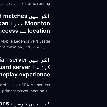
traffic routing غیر مؤثر ہو۔ نتائج carrier اور location کے لحاظ سے مختلف ہو سکتے ہیں۔
location سے reliable access برقرار رکھنے کے سب سے مؤثر طریقے کیا ہیں؟
میں ML کھلاڑی performance optimization کے لیے استعمال کرتے ہیں۔
gameplay experience پر کیسا performance impact توقع ک
کا primary server location ہے۔