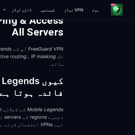
ہوم
VPN نوڈز
قیمتیں
ڈاؤن لوڈز
Ping & Access
All Servers
ساتھ۔
فائدہ ہوتا ہے
لیے VPNs استعمال کرتے ہیں۔