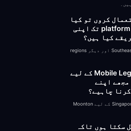
ranked matc کھیلتے ہوئے FreeGuard VPN استعمال کروں تو کیا
Moonton میرا Mobile Legends account ban کرے گا، اور platform تک اپنی
Mobile Legends VPN usage پر کھلاڑیوں کو ban نہیں کرتا۔ VPNs عام طور پر Southeast Asia اور دیگر regions
اگر میں Southeast Asian server پر کھیل رہا ہوں تو Mobile Legends کے لیے
 ping دیتا ہے، اور مجھے اپنے
SEA ML servers کے لیے FreeGuard کا Singapore server استعمال کریں۔ Singapore SEA region کے لیے Moonton
regions کے servers پر Mobile Legends کھیل سکتا ہوں تاکہ