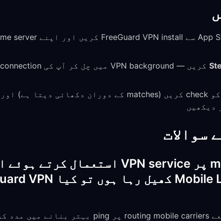
ں
Ste
 سوالات