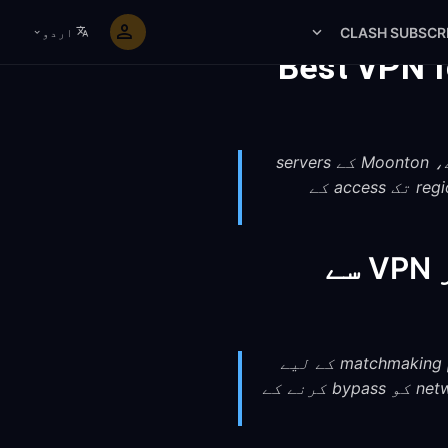
CLASH SUBSCR
اردو
Best VPN f
FreeGuard VPN آپ کے Mobile Legends کے تجربے کو بہتر بنانے میں مدد کر سکتا ہے، Moonton کے servers
تک alternative routing، IP masking کے ذریعے DDoS protection، اور تمام regional servers تک access کے
کیوں Mobile Legends کھلاڑیوں کو اپنے فون پر VPN سے
Mobile Legends کے کھلاڑی routing optimization کے ذریعے ping کم کرنے، مختلف matchmaking pools کے لیے
دوسرے regions کے servers تک access حاصل کرنے، اور mobile data پر network restrictions کو bypass کرنے کے