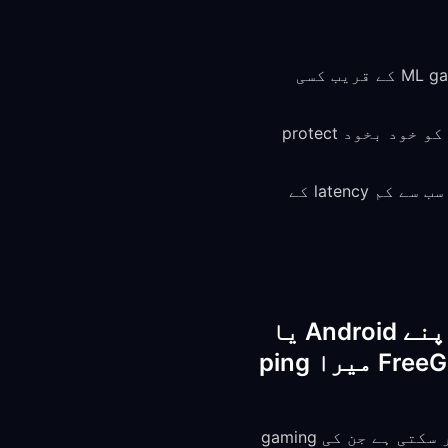
Google Play یا App Store سے FreeGuard VPN install کریں اور اپنے ML game server کے قریب کسی
Mobile Legends launch کریں — VPN background میں چل کر آپ کی connection کو خود بخود protect
اپنے in-game ping کو check کریں (matches کے دوران دکھائی دیتا ہے) اور سب سے کم latency کے
اگر میں mobile data پر VPN service استعمال کرتے ہوئے اپنے Android یا
iPhone پر Mobile Legends کھیل رہا ہوں تو کیا FreeGuard VPN میرا ping
جی ہاں۔ FreeGuard کے ذریعے routing mobile carriers پر ping بہتر بنانے میں مدد کر سکتی ہے جن کی gaming