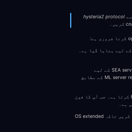
بہترین ML performance کے لیے، اس کے low overhead اور battery efficiency کی وجہ سے hysteria2 protocol
FreeGuard hysteria2 protoc استعمال کرتا ہے جو mobile efficiency کے لیے بنایا گیا ہے۔
ML کے primary servers Southeast Asia (Singapore) میں ہیں۔ SEA server play کے لیے
FreeGuard Singapore استعمال کریں۔ دیگر regions کے لیے FreeGuard server کو ML server region کے مطابق
hysteria2 network transitions (Wi-Fi سے cellular) کو بخوبی handle کرتا ہے۔ جب آپ کا فون
Android پر، FreeGuard کو battery optimization سے exclude کریں تاکہ OS extended