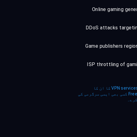
Online gaming gener
DDoS attacks targetin
Game publishers region
ISP throttling of gami
FreeGuard تمام قابلِ اطلاق قوانین کا احترام کرتا ہے۔ صارفین اس بات کے ذمہ دار ہیں کہ VPN services کا ان کا
استعمال مقامی قوانین اور third-party platforms کی terms of service کے مطابق ہو۔ FreeGuard کسی بھی ایسی سرگرمی کی