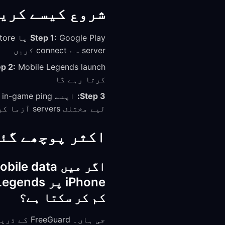
شروع کیسے کری
Step 1:
server سے connect کریں
p 2:
کرتا رہے گا
Step 3:
لیے مختلف servers آزما کر دیکھیں
اکثر پوچھے گئے
کم کر سکتا ہے؟