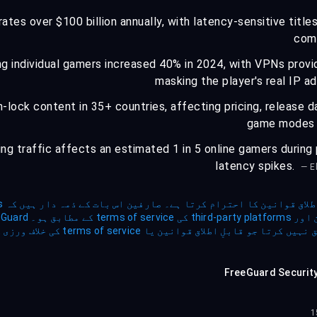
ates over $100 billion annually, with latency-sensitive title
comp
g individual gamers increased 40% in 2024, with VPNs provi
masking the player's real IP a
-lock content in 35+ countries, affecting pricing, release d
game modes 
ng traffic affects an estimated 1 in 5 online gamers during p
latency spikes.
— E
قابلِ اطلاق قوانین یا terms of service کی خلاف ورزی کرے۔
FreeGuard Securit