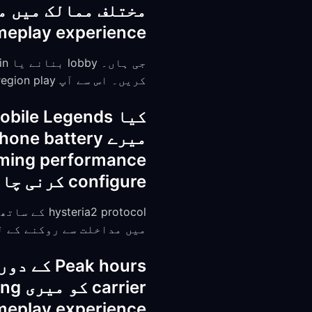
مختلف ممالک میں م
gameplay experience پر کیسا performance impact توقع ک
کریں۔ اس سے آپ cross-region play کے لیے ان کے regional server تک access حاصل کر سکتے ہیں۔
configure کرنی چاہئیں؟
میں مداخلت سے روکنے کے لیے FreeGuard کو Android battery optimization سے ude
gameplay experience پر کیسا performance impact توقع ک