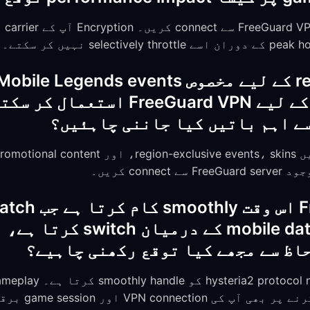
access حاصل کرنے کے لیے eGuard VPN
سے اہم باتیں کیا جاننی چاہئیں؟