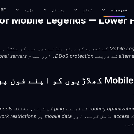
خصوصیات
ٹولز
وسائل
مزید
IBE
or Mobile Legends — Lower 