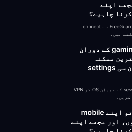
جھے اپنے
جی ہاں۔ lobby بنانے یا join کرنے سے پہلے اپنے دوست کے region میں موجود FreeGuard server سے connect
کیا FreeGuard VPN Mobile Legends میں طویل gaming sessions کے دوران
کرتا ہے، اور بہترین ممکنہ
gaming performance اور کم ترین latency کے لیے مجھے کون سی settings
hysteria2 protocol کے ساتھ battery impact عموماً روزانہ 3-5% ہوتا ہے۔ طویل sessions کے دوران OS کو VPN
Peak hours کے دوران جب میں Mobile Legends کھیلتا ہوں تو اپنے mobile
ے کیسے روک سکتا ہوں، اور مجھے اپنے