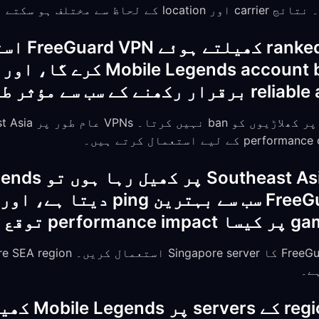
اگر میں hes
کون سا FreeGuard server سب سے بہترین
رنا چاہیے؟
کیا میں دوسرے 