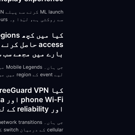
سے روکتی ہے، لہٰذا وہ peak hours کے دوران اسے selectively throttle نہیں کر سکتے۔
بارے میں مجھے سب 
لیے event کے region میں موجود FreeGuard server سے connect کریں۔
اور reliability کے لحاظ سے مجھے کیا توقع رکھنی چاہیے؟
cellular کے درمیان switch کرنے پر بھی آپ کی VPN connection اور game session برقرار رہتے ہیں۔