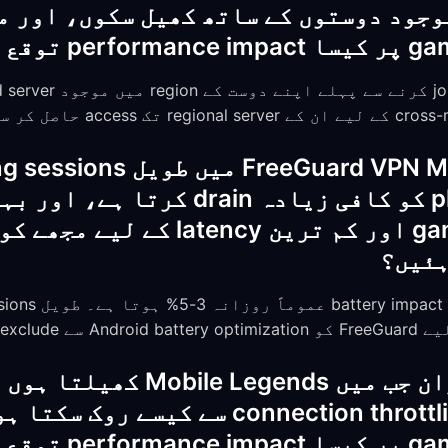
وجود دوستوں کے ساتھ کھیل سکوں، اور م
رنا چاہیے؟
میرے phone battery کو کافی زیادہ drain 
excl کریں۔
carrier کو میری connection throttling س
رنا چاہیے؟