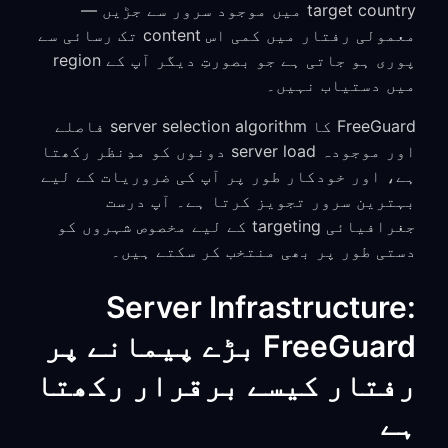
target country میں موجود سرور سے جڑیں —
معمولی رفتار میں کمی اس content تک رسائی سے
پوری ہو جاتی ہے جو بصورتِ دیگر آپ کے region
میں دستیاب نہیں۔
FreeGuard کا server selection algorithm فاصلے
اور موجودہ server load دونوں کو مدِنظر رکھتا
ہے، اور خودکار طور پر آپ کی ضروریات کے لیے
بہترین سرور تجویز کرتا ہے۔ آپ درست
جغرافیائی targeting کے لیے مخصوص شہروں کو
دستی طور پر بھی منتخب کر سکتے ہیں۔
Server Infrastructure:
FreeGuard بڑے پیمانے پر
رفتار کیسے برقرار رکھتا
ہے