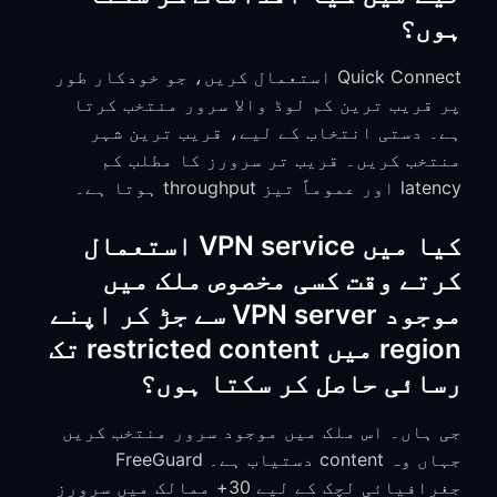
ہوں؟
Quick Connect استعمال کریں، جو خودکار طور
پر قریب ترین کم لوڈ والا سرور منتخب کرتا
ہے۔ دستی انتخاب کے لیے، قریب ترین شہر
منتخب کریں۔ قریب تر سرورز کا مطلب کم
latency اور عموماً تیز throughput ہوتا ہے۔
کیا میں VPN service استعمال
کرتے وقت کسی مخصوص ملک میں
موجود VPN server سے جڑ کر اپنے
region میں restricted content تک
رسائی حاصل کر سکتا ہوں؟
جی ہاں۔ اس ملک میں موجود سرور منتخب کریں
جہاں وہ content دستیاب ہے۔ FreeGuard
جغرافیائی لچک کے لیے 30+ ممالک میں سرورز