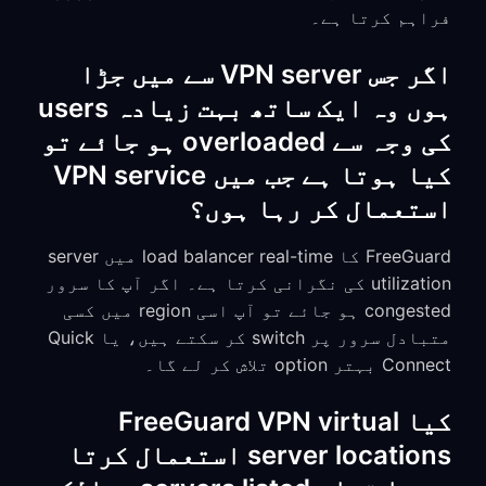
فراہم کرتا ہے۔
اگر جس VPN server سے میں جڑا
ہوں وہ ایک ساتھ بہت زیادہ users
کی وجہ سے overloaded ہو جائے تو
کیا ہوتا ہے جب میں VPN service
استعمال کر رہا ہوں؟
FreeGuard کا load balancer real-time میں server
utilization کی نگرانی کرتا ہے۔ اگر آپ کا سرور
congested ہو جائے تو آپ اسی region میں کسی
متبادل سرور پر switch کر سکتے ہیں، یا Quick
Connect بہتر option تلاش کر لے گا۔
کیا FreeGuard VPN virtual
server locations استعمال کرتا