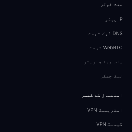
مفت ٹولز
IP چیکر
DNS لیک ٹیسٹ
WebRTC ٹیسٹ
پاس ورڈ جنریٹر
لنک چیکر
استعمال کے کیسز
اسٹریمنگ VPN
گیمنگ VPN