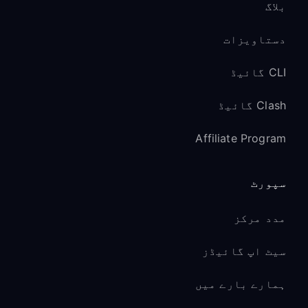
بلاگ
دستاویزات
CLI گائیڈ
Clash گائیڈ
Affiliate Program
سپورٹ
مدد مرکز
سیٹ اپ گائیڈز
ہمارے بارے میں