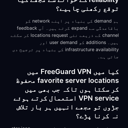
توقع رکھنی چاہیے؟
ہم demand کی بنیاد پر اپنے network کو
باقاعدگی سے expand کرتے ہیں۔ آپ feedback
channel کے ذریعے نئی locations request کر سکتے
ہیں۔ additions کو user demand اور
infrastructure availability کی بنیاد پر ترجیح دی
جاتی ہے۔
کیا میں FreeGuard VPN میں
favorite server locations محفوظ
کر سکتا ہوں تاکہ جب بھی میں
VPN service استعمال کرتے ہوئے
جڑوں تو مجھے انہیں ہر بار تلاش
نہ کرنا پڑے؟