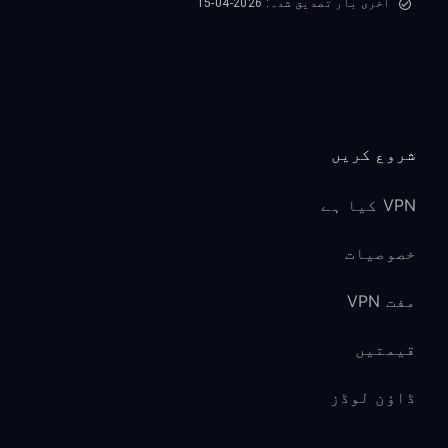
آخری بار تصدیق شدہ: 2026-04-15
شروع کریں
VPN کیا ہے
خصوصیات
مفت VPN
قیمتیں
ڈاؤن لوڈز