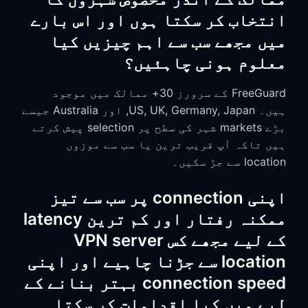
انتخاب کر سکتا ہوں اور اس بارے
میں مجھے سب سے اہم چیزیں کیا
معلوم ہونی چاہئیں؟
FreeGuard کے سرورز 30+ ممالک میں موجود
ہیں۔ US, UK, Germany, Japan, اور Australia جیسے
بڑے markets شہر کی سطح پر selection پیش کرتے
ہیں تاکہ آپ قریب ترین یا سب سے موزوں
location سے جڑ سکیں۔
اپنی connection پر سب سے تیز
ممکنہ رفتار اور کم ترین latency
کے لیے مجھے کس VPN server
location سے جڑنا چاہیے اور اپنی
connection speed بہتر بنانے کے
لیے میں کیا اقدامات کر سکتا