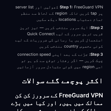
Step 1:
FreeGuard VPN کھولیں اور server list
پر tap کریں تاکہ region کے لحاظ سے منظم
تمام دستیاب locations دیکھ سکیں
Step 2:
ایک سرور منتخب کریں — تیز ترین
قریب ترین سرور کے لیے Quick Connect
استعمال کریں یا رسائی کی ضروریات کے لیے
کوئی مخصوص country منتخب کریں
Step 3:
جڑنے کے بعد اپنی connection speed
چیک کریں — اگر رفتار توقع سے کم ہو تو
اسی region میں کوئی متبادل سرور آزمائیں
اکثر پوچھے گئے سوالات
FreeGuard VPN کے سرورز کن کن
ممالک میں ہیں، اور کیا میں بڑے
ممالک کے اندر مخصوص شہروں کا