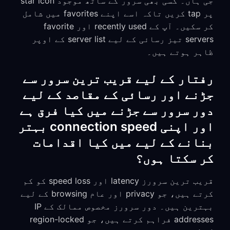
جی ہاں۔ کسی بھی سرور کے ساتھ موجود star icon
پر tap کریں تاکہ اسے اپنے favorites میں شامل
کر سکیں۔ آپ کے recently used اور favorite
servers تیز رسائی کے لیے server list کے اوپر
ظاہر ہوتے ہیں۔
رفتار کے لیے قریب ترین سرور سے
جڑنے اور رسائی کے مقاصد کے لیے
دور سرور سے جڑنے میں کیا فرق ہے
اور اپنی connection speed بہتر
بنانے کے لیے میں کیا اقدامات
کر سکتا ہوں؟
قریب ترین سرورز latency اور speed loss کو کم
کرتے ہیں، جو privacy اور عام browsing کے لیے
بہترین ہیں۔ دور سرورز مخصوص ممالک کے IP
addresses فراہم کرتے ہیں، جو region-locked