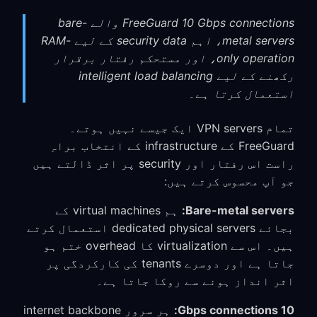
FreeGuard 10 Gbps connections والے bare-
metal servers، اہم security data کے لیے RAM-
only operation، اور مستحکم رفتار برقرار
رکھنے کے لیے intelligent load balancing
استعمال کرتا ہے۔
تمام VPN servers ایک جیسے نہیں ہوتے۔
FreeGuard کے infrastructure کے انتخاب براہِ
راست اس رفتار اور security پر اثر ڈالتے ہیں
جو آپ محسوس کرتے ہیں:
Bare-metal servers:
ہم virtual machines کے
بجائے dedicated physical servers استعمال کرتے
ہیں۔ اس سے virtualization کا overhead ختم ہو
جاتا ہے اور دوسرے tenants کی کارکردگی پر
اثر انداز ہونے سے روکا جاتا ہے۔
10 Gbps connections:
ہر سرور internet backbone