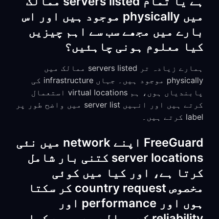
ہے یا تمام servers listed ممالک
میں physically موجود ہیں اور اس
بارے میں مجھے سب سے اہم چیزیں
کیا معلوم ہونی چاہئیں؟
ہمارے زیادہ تر servers listed ممالک میں
physically موجود ہیں۔ جہاں infrastructure کی
پابندیاں ہوں، ہم virtual locations استعمال
کرتے ہیں اور انہیں server list میں واضح طور پر
label کرتے ہیں۔
FreeGuard اپنے network میں نئی
server locations کتنی بار شامل
کرتا ہے، اور کیا میں کوئی
مخصوص country request کر سکتا
ہوں اور performance اور
reliability کے حوالے سے مجھے کیا