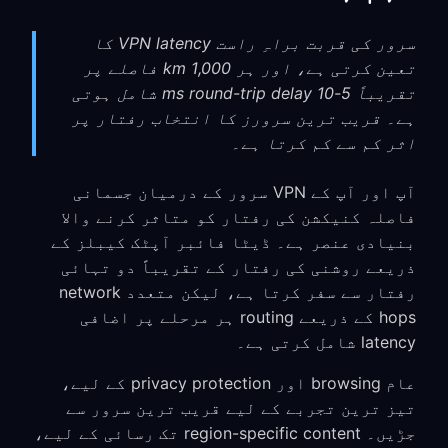
سرور کی قربت براہِ راست VPN latency کا
تعین کرتی ہے، اور ہر 1,000 km فاصلے پر
تقریباً 5-10 ms round-trip delay شامل ہوتی
ہے۔ قریب ترین سرورز کا انتخاب رفتار پر
اثر کم سے کم کرتا ہے۔
آپ اور آپ کے VPN سرور کے درمیان جسمانی
فاصلہ کنیکشن کی رفتار کو متاثر کرنے والا
بنیادی عنصر ہے۔ ڈیٹا فائبر آپٹک کیبلز کے
ذریعے روشنی کی رفتار کے تقریباً دو تہائی
رفتار سے سفر کرتا ہے، لیکن متعدد network
hops کے ذریعے routing ہر مرحلے پر اضافی
latency شامل کرتی ہے۔
عام browsing اور privacy protection کے لیے،
تیز ترین تجربے کے لیے قریب ترین سرور سے
جڑیں۔ region-specific content تک رسائی کے لیے،