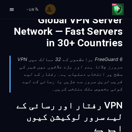
UR
Global VPN Server
Network — Fast Servers
in 30+ Countries
FreeGuard 6 براعظموں کے 32 ممالک میں VPN
سرورز چلاتا ہے، اور بڑے علاقوں میں شہر کی
سطح پر انتخاب دستیاب ہے۔ رفتار کے لیے
قریب ترین سرور سے جڑیں یا رسائی کے لیے
کوئی مخصوص ملک منتخب کریں۔
VPN رفتار اور رسائی کے
لیے سرور لوکیشن کیوں
اہم ہے