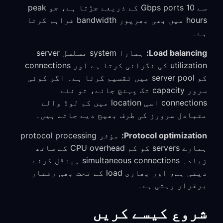
سے 10 Gbps ports کے ذریعے جڑتا ہے، جو peak
hours میں بھی بھرپور bandwidth فراہم کرتا
ہے۔
Load balancing:
ہمارا system مسلسل server
utilization کی نگرانی کرتا ہے اور connections
کو server pool میں تقسیم کرتا ہے۔ اگر کوئی
سرور capacity تک پہنچ جائے، تو نئے
connections اسی location میں کم لوڈ والے
متبادل سرورز کی طرف بھیج دیے جاتے ہیں۔
Protocol optimization:
مؤثر protocol processing
ہمارے servers کو کم CPU overhead کے ساتھ
زیادہ simultaneous connections ہینڈل کرنے
دیتی ہے، اور بھاری load کے تحت بھی رفتار
برقرار رہتی ہے۔
شروع کیسے کریں