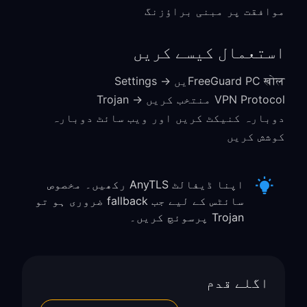
موافقت پر مبنی براؤزنگ
استعمال کیسے کریں
FreeGuard PC खोलیں → Settings
VPN Protocol منتخب کریں → Trojan
دوبارہ کنیکٹ کریں اور ویب سائٹ دوبارہ
کوشش کریں
اپنا ڈیفالٹ AnyTLS رکھیں۔ مخصوص
سائٹس کے لیے جب fallback ضروری ہو تو
Trojan پرسوئچ کریں۔
اگلے قدم