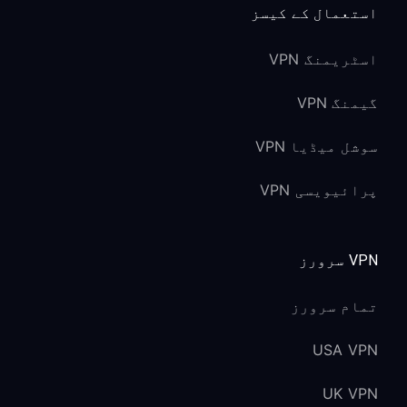
استعمال کے کیسز
اسٹریمنگ VPN
گیمنگ VPN
سوشل میڈیا VPN
پرائیویسی VPN
VPN سرورز
تمام سرورز
USA VPN
UK VPN