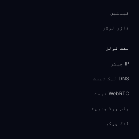
قیمتیں
ڈاؤن لوڈز
مفت ٹولز
IP چیکر
DNS لیک ٹیسٹ
WebRTC ٹیسٹ
پاس ورڈ جنریٹر
لنک چیکر