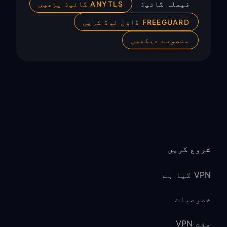
فیصلہ گائیڈ
ANYTLS گائیڈ پڑھیں
FREEGUARD ڈاؤن لوڈ کریں
منصوبے دیکھیں
شروع کریں
VPN کیا ہے
خصوصیات
مفت VPN