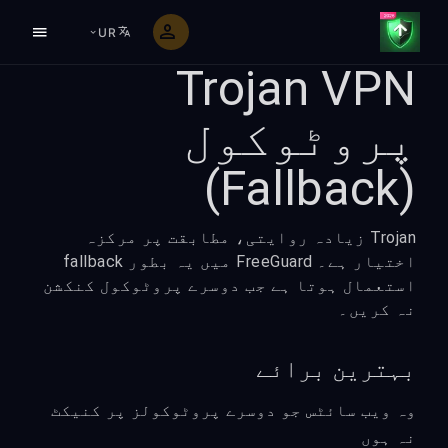
UR
Trojan VPN
پروٹوکول
(Fallback)
Trojan زیادہ روایتی، مطابقت پر مرکزہ
اختیار ہے۔ FreeGuard میں یہ بطور fallback
استعمال ہوتا ہے جب دوسرے پروٹوکول کنکشن
نہ کریں۔
بہترین برائے
وہ ویب سائٹس جو دوسرے پروٹوکولز پر کنیکٹ
نہ ہوں