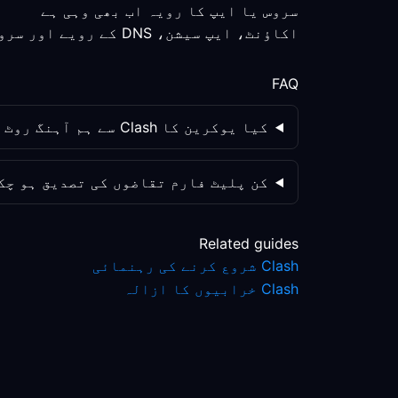
سروس یا ایپ کا رویہ اب بھی وہی ہے
اکاؤنٹ، ایپ سیشن، DNS کے رویے اور سروس پالیسی کو الگ الگ چیک کریں؛ روٹ کی تبدیلی واحد متغیر نہیں ہے۔
FAQ
کیا یوکرین کا Clash سے ہم آہنگ روٹ ہمیشہ ریموٹ ورک کو بہتر بنائے گا؟
کن پلیٹ فارم تقاضوں کی تصدیق ہو چک
Related guides
Clash شروع کرنے کی رہنمائی
Clash خرابیوں کا ازالہ