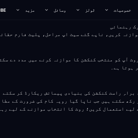
خصوصیات
ٹولز
وسائل
مزید
IBE
نگ ریموٹ ورک روٹ آپ کو منتخب کنکشن کا موازنہ کرنے میں مدد 
ر ہوتا ہے۔
براہِ راست کنکشن کی بنیادی پیمائش ریکارڈ کر سکتے ہ
 رکھ سکتے ہیں جب ناپا گیا رویہ کام کی ضرورت کے مطاب
 لیے استعمال کریں؛ روٹ کا انتخاب موازنے کے لیے رہ