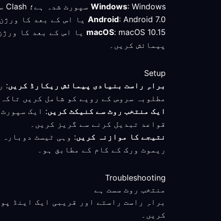
: Windows سپورٹ شدہ ہے؛ Clash سے ہم آہنگ کلائنٹ کا جائزہ لیں اور منتخب روٹ کا براہِ راست کنکشن سے موازنہ کریں۔
Windows
: Android 7.0 یا اس کے بعد کا ورژن تصدیق شدہ کم از کم تقاضا ہے؛ یوکرین میں کنیکٹ ہونے کے بعد فعال موڈ اور روٹ چیک کریں۔
Android
macOS
: macOS 10.15 یا اس کے 
پیمائش کریں۔
Setup
براہِ راست بنیادی پیمائش ریکارڈ کریں
: 
مطلوبہ سروس کے رویے کو شامل کریں تاکہ 
ایک منتخب روٹ سے کنیکٹ کریں
: ایک سپورٹ
قواعد تبدیل کرنے سے گریز کریں۔
نتیجے کا موازنہ کریں
: وہی ٹیسٹ دوبارہ 
ریموٹ ورک کے کام کے مطابق ہو۔
Troubleshooting
منتخب روٹ سست ہے
براہِ راست راستے اور قریبی ایک اینڈ پو
کریں۔