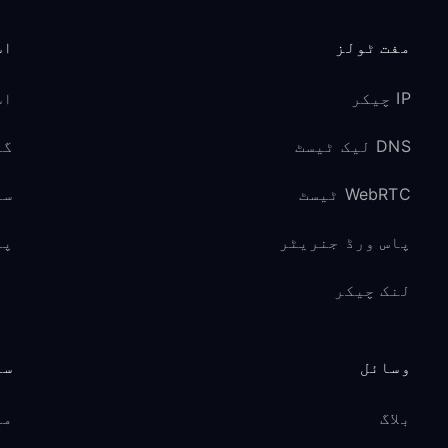
مفت ٹولز
اس
IP چیکر
اس
DNS لیک ٹیسٹ
گیم
WebRTC ٹیسٹ
سو
پاس ورڈ جنریٹر
پر
لنک چیکر
وسائل
سپ
بلاگ
مد