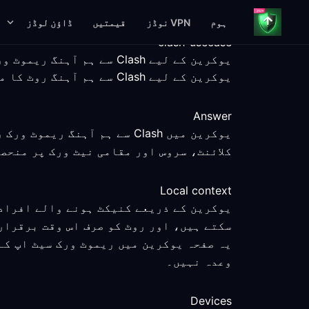
ہوم
VPN نوڈز
قیمتیں
ڈاؤن لوڈز
clash-usecase
یوکرین کے لیے Clash سے ہم آہنگ ریموٹ ورک رہنمائی
یوکرین کے لیے Clash سے ہم آہنگ روٹ کا موازنہ کریں، ناپے گئے سیٹ اپ مراحل، پلیٹ فارم حقائق اور واضح سروس حدود کے ساتھ۔
Answer
یوکرین میں Clash سے ہم آہ
کلائنٹ، سروس اور مقامی نیٹ ورک پر منحص
Local context
یوکرین کے ذریعے کنیکٹ ہونے والے افراد 
سکتے ہیں، اور روٹ کو صرف اس وقت برقرار
یہ صفحہ یوکرین میں ریموٹ ورک سیٹ اپ کے
وعدہ نہیں۔
Devices