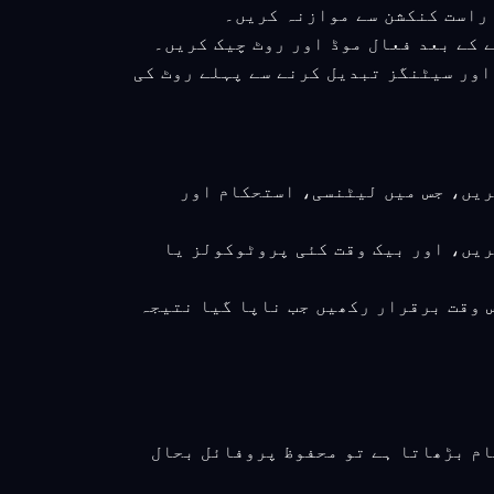
کھیں اور سیٹنگز تبدیل کرنے سے پہلے روٹ کی
کریں، جس میں لیٹنسی، استحکام اور
ریں، اور بیک وقت کئی پروٹوکولز یا
س وقت برقرار رکھیں جب ناپا گیا نتیجہ
ام بڑھاتا ہے تو محفوظ پروفائل بحال