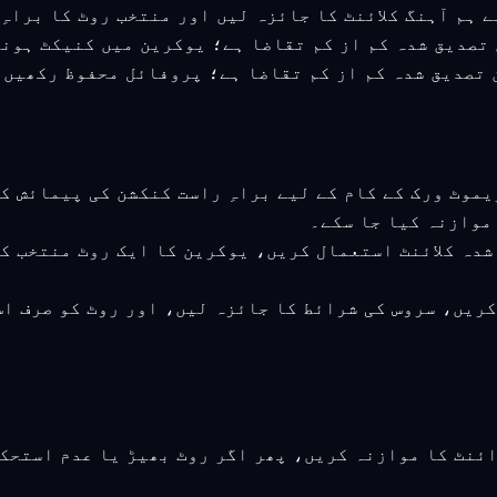
بعد کا ورژن تصدیق شدہ کم از کم تقاضا ہے؛ پروفائل محفوظ ر
ریموٹ ورک کے کام کے لیے براہِ راست کنکشن کی پیمائش 
موازنہ کیا جا سکے۔
 شدہ کلائنٹ استعمال کریں، یوکرین کا ایک روٹ منتخب ک
کریں، سروس کی شرائط کا جائزہ لیں، اور روٹ کو صرف ا
ائنٹ کا موازنہ کریں، پھر اگر روٹ بھیڑ یا عدم استحک