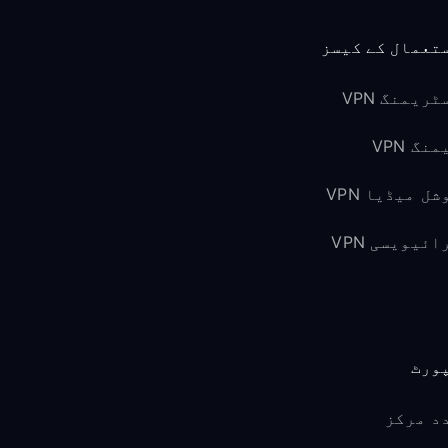
تعمال کے کیسز
ٹریمنگ VPN
نگ VPN
شل میڈیا VPN
ائیویسی VPN
ورٹ
د مرکز