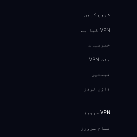
شروع کریں
VPN کیا ہے
خصوصیات
مفت VPN
قیمتیں
ڈاؤن لوڈز
VPN سرورز
تمام سرورز