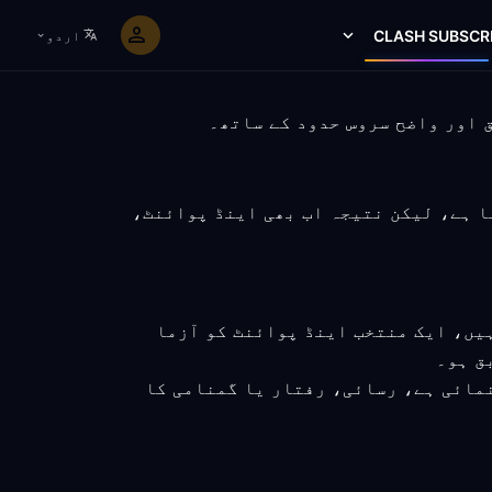
CLASH SUBSCR
اردو
دے سکتا ہے، لیکن نتیجہ اب بھی اینڈ پوائنٹ،
یں، ایک منتخب اینڈ پوائنٹ کو آزما
ق ہو۔
نمائی ہے، رسائی، رفتار یا گمنامی کا