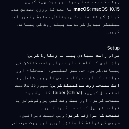
ہونے کے بعد فعال موڈ اور روٹ چیک کریں۔
macOS
: macOS 10.15 یا بعد کا ورژن تصدیق شدہ
کم از کم تقاضا ہے؛ پروفائل محفوظ رکھیں اور
سیٹنگز تبدیل کرنے سے پہلے روٹ کی پیمائش
کریں۔
Setup
براہِ راست بنیادی پیمانہ ریکارڈ کریں
:
رازداری کے کام کے لیے براہِ راست کنکشن کی
پیمائش کریں، جس میں لیٹنسی، استحکام اور
موازنے کے لیے درکار سروس کا رویہ شامل ہو۔
ایک منتخب روٹ سے کنیکٹ کریں
: سپورٹڈ کلائنٹ
استعمال کریں، Taipei (China) کا ایک روٹ
منتخب کریں، اور بیک وقت کئی پروٹوکولز یا
قواعد تبدیل کرنے سے گریز کریں۔
نتیجے کا موازنہ کریں
: وہی ٹیسٹ دہرائیں،
سروس کی شرائط کا جائزہ لیں، اور روٹ صرف اس