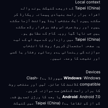
Local context
Taipei (China) کے ذریعے کنیکٹ ہونے والے
افراد براہِ راست بنیادی پیمانہ ریکارڈ کر
سکتے ہیں، ایک منتخب اینڈ پوائنٹ آزما سکتے
ہیں، اور روٹ صرف اس وقت برقرار رکھ سکتے
ہیں جب ناپا گیا رویہ کام کے مطابق ہو۔
Taipei (China) میں رازداری کے سیٹ اپ کے لیے
یہ صفحہ استعمال کریں؛ روٹ کا انتخاب
موازنے کی رہنمائی ہے، رسائی، رفتار یا کسی
اور نتیجے کا وعدہ نہیں۔
Devices
Windows
: Windows سپورٹڈ ہے؛ Clash-
compatible کلائنٹ کا جائزہ لیں اور منتخب روٹ
کا براہِ راست کنکشن سے موازنہ کریں۔
Android
: Android 7.0 یا بعد کا ورژن تصدیق شدہ
کم از کم تقاضا ہے؛ Taipei (China) میں کنیکٹ