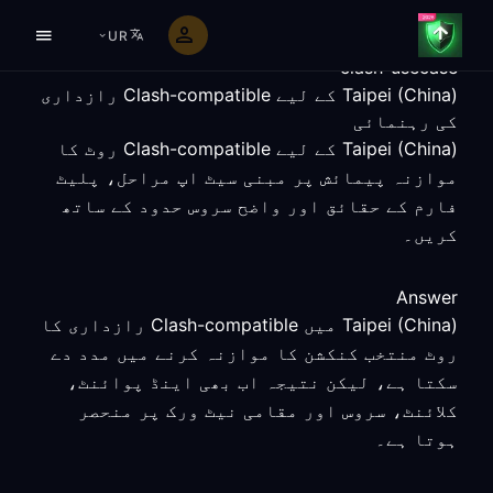
UR
clash-usecase
Taipei (China) کے لیے Clash-compatible رازداری
کی رہنمائی
Taipei (China) کے لیے Clash-compatible روٹ کا
موازنہ پیمائش پر مبنی سیٹ اپ مراحل، پلیٹ
فارم کے حقائق اور واضح سروس حدود کے ساتھ
کریں۔
Answer
Taipei (China) میں Clash-compatible رازداری کا
روٹ منتخب کنکشن کا موازنہ کرنے میں مدد دے
سکتا ہے، لیکن نتیجہ اب بھی اینڈ پوائنٹ،
کلائنٹ، سروس اور مقامی نیٹ ورک پر منحصر
ہوتا ہے۔