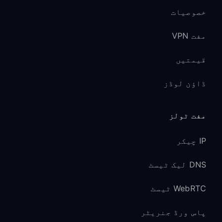
خصوصیات
مفت VPN
قیمتیں
ڈاؤن لوڈز
مفت ٹولز
IP چیکر
DNS لیک ٹیسٹ
WebRTC ٹیسٹ
پاس ورڈ جنریٹر