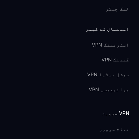
لنک چیکر
استعمال کے کیسز
اسٹریمنگ VPN
گیمنگ VPN
سوشل میڈیا VPN
پرائیویسی VPN
VPN سرورز
تمام سرورز