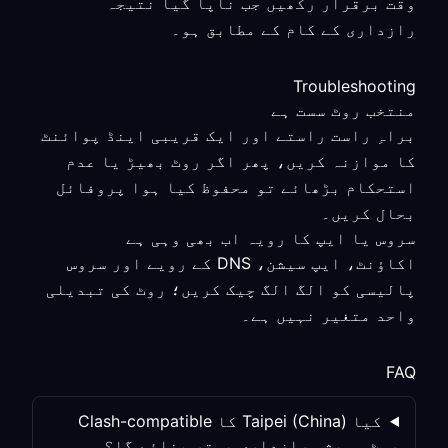
وقت برقرار رکھیں جب ناپا گیا نتیجہ
رازداری کے کام کے مطابق ہو۔
Troubleshooting
منتخب روٹ سست ہے
براہِ راست راستے اور ایک قریبی اینڈ پوائنٹ
کا موازنہ کریں، پھر اگر روٹ بھیڑ یا عدم
استحکام بڑھائے تو محفوظ کیا ہوا پروفائل
بحال کریں۔
سروس یا ایپ کا رویہ اب بھی وہی ہے
اکاؤنٹ، ایپ سیشن، DNS کے رویے اور سروس
پالیسی کو الگ الگ چیک کریں؛ روٹ کی تبدیلی
واحد متغیر نہیں ہے۔
FAQ
کیا Taipei (China) کا Clash-compatible
روٹ ہمیشہ رازداری بہتر بنائے گا؟