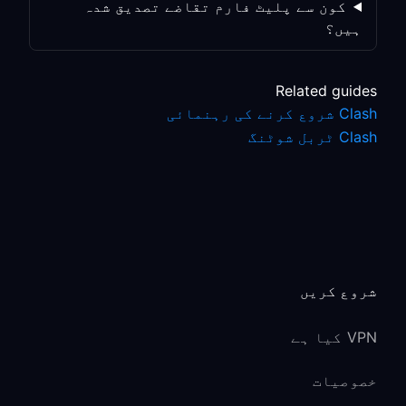
کون سے پلیٹ فارم تقاضے تصدیق شدہ
ہیں؟
Related guides
Clash شروع کرنے کی رہنمائی
Clash ٹربل شوٹنگ
شروع کریں
VPN کیا ہے
خصوصیات