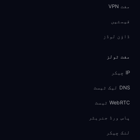
مفت VPN
قیمتیں
ڈاؤن لوڈز
مفت ٹولز
IP چیکر
DNS لیک ٹیسٹ
WebRTC ٹیسٹ
پاس ورڈ جنریٹر
لنک چیکر