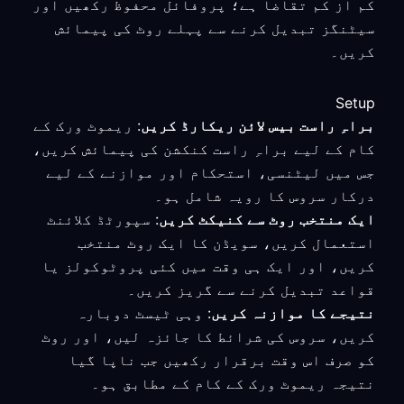
کم از کم تقاضا ہے؛ پروفائل محفوظ رکھیں اور
سیٹنگز تبدیل کرنے سے پہلے روٹ کی پیمائش
کریں۔
Setup
براہِ راست بیس لائن ریکارڈ کریں
: ریموٹ ورک کے
کام کے لیے براہِ راست کنکشن کی پیمائش کریں،
جس میں لیٹنسی، استحکام اور موازنے کے لیے
درکار سروس کا رویہ شامل ہو۔
ایک منتخب روٹ سے کنیکٹ کریں
: سپورٹڈ کلائنٹ
استعمال کریں، سویڈن کا ایک روٹ منتخب
کریں، اور ایک ہی وقت میں کئی پروٹوکولز یا
قواعد تبدیل کرنے سے گریز کریں۔
نتیجے کا موازنہ کریں
: وہی ٹیسٹ دوبارہ
کریں، سروس کی شرائط کا جائزہ لیں، اور روٹ
کو صرف اس وقت برقرار رکھیں جب ناپا گیا
نتیجہ ریموٹ ورک کے کام کے مطابق ہو۔