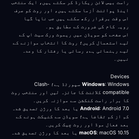
راست بیس لائن ریکارڈ کر سکتے ہیں، ایک منتخب
اینڈ پوائنٹ آزما سکتے ہیں، اور روٹ کو صرف
اس وقت برقرار رکھ سکتے ہیں جب ناپا گیا
رویہ کام کی ضرورت کے مطابق ہو۔
اس صفحے کو سویڈن میں ریموٹ ورک سیٹ اپ کے
لیے استعمال کریں؛ روٹ کا انتخاب موازنے کے
لیے رہنمائی ہے، رسائی یا رفتار کا وعدہ
نہیں۔
Devices
Windows
: Windows سپورٹڈ ہے؛ Clash-
compatible کلائنٹ کا جائزہ لیں اور منتخب روٹ
کا براہِ راست کنکشن سے موازنہ کریں۔
Android
: Android 7.0 یا بعد کا ورژن تصدیق شدہ
کم از کم تقاضا ہے؛ سویڈن سے کنیکٹ ہونے کے
بعد فعال موڈ اور روٹ چیک کریں۔
macOS
: macOS 10.15 یا بعد کا ورژن تصدیق شدہ