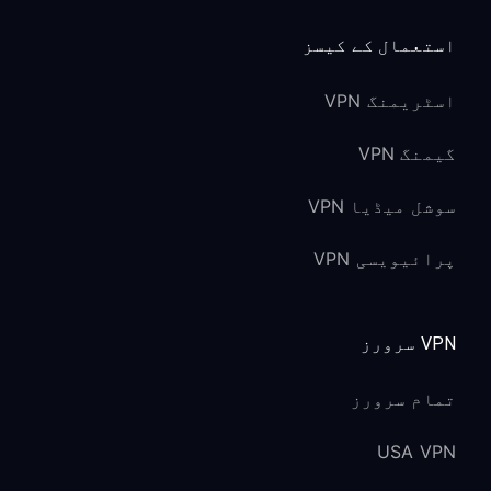
استعمال کے کیسز
اسٹریمنگ VPN
گیمنگ VPN
سوشل میڈیا VPN
پرائیویسی VPN
VPN سرورز
تمام سرورز
USA VPN