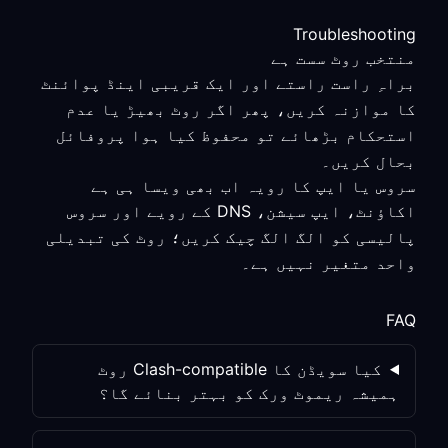
Troubleshooting
منتخب روٹ سست ہے
براہِ راست راستے اور ایک قریبی اینڈ پوائنٹ
کا موازنہ کریں، پھر اگر روٹ بھیڑ یا عدم
استحکام بڑھائے تو محفوظ کیا ہوا پروفائل
بحال کریں۔
سروس یا ایپ کا رویہ اب بھی ویسا ہی ہے
اکاؤنٹ، ایپ سیشن، DNS کے رویے اور سروس
پالیسی کو الگ الگ چیک کریں؛ روٹ کی تبدیلی
واحد متغیر نہیں ہے۔
FAQ
کیا سویڈن کا Clash-compatible روٹ
ہمیشہ ریموٹ ورک کو بہتر بنائے گا؟