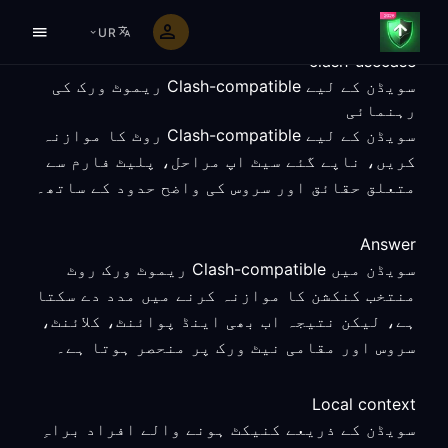
UR
clash-usecase
سویڈن کے لیے Clash-compatible ریموٹ ورک کی
رہنمائی
سویڈن کے لیے Clash-compatible روٹ کا موازنہ
کریں، ناپے گئے سیٹ اپ مراحل، پلیٹ فارم سے
متعلق حقائق اور سروس کی واضح حدود کے ساتھ۔
Answer
سویڈن میں Clash-compatible ریموٹ ورک روٹ
منتخب کنکشن کا موازنہ کرنے میں مدد دے سکتا
ہے، لیکن نتیجہ اب بھی اینڈ پوائنٹ، کلائنٹ،
سروس اور مقامی نیٹ ورک پر منحصر ہوتا ہے۔
Local context
سویڈن کے ذریعے کنیکٹ ہونے والے افراد براہِ