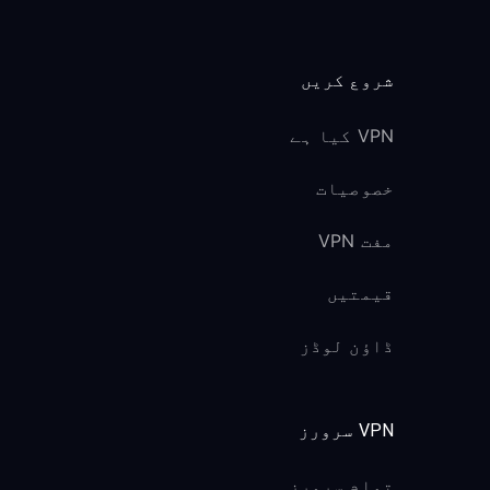
شروع کریں
VPN کیا ہے
خصوصیات
مفت VPN
قیمتیں
ڈاؤن لوڈز
VPN سرورز
تمام سرورز