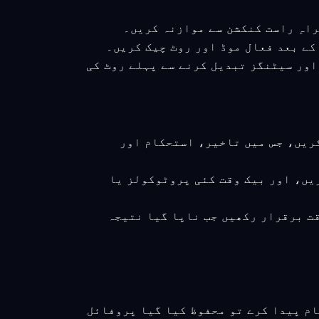
کھیں اور سیٹنگز تبدیل کرنے سے پہلے روٹ کی
کریں، جس میں تاخیر، استحکام اور
ریں، اور بیک وقت کئی پروٹوکولز یا
قت برقرار رکھیں جب ناپا گیا نتیجہ
ام پیدا کرے تو محفوظ کیا گیا پروفائل