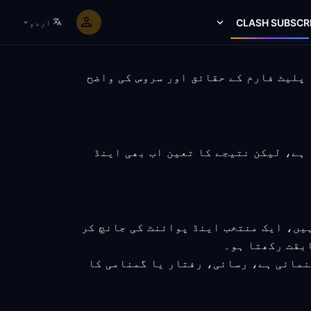
CLASH SUBSCR
اردو
مراحل، پلیٹ فارم کے حقائق اور سروس کی واضح
 سکتا ہے، لیکن نتیجے کا تعین اب بھی اینڈ
یں، ایک منتخب اینڈ پوائنٹ کی جانچ کر
ابقت رکھتا ہو۔
نمائی ہے، رسائی، رفتار یا گمنامی کا