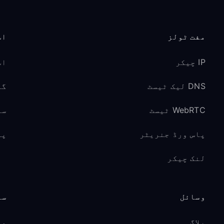
مفت ٹولز
اس
IP چیکر
اس
DNS لیک ٹیسٹ
گیم
WebRTC ٹیسٹ
سو
پاس ورڈ جنریٹر
پر
لنک چیکر
وسائل
سپ
بلاگ
مد