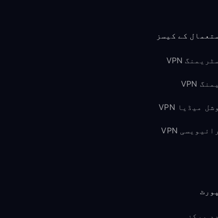
تعمال کے کیسز
ٹریمنگ VPN
نگ VPN
شل میڈیا VPN
ائیویسی VPN
ورٹ
د مرکز