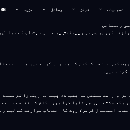
خصوصیات
ٹولز
وسائل
مزید
IBE
ہم آہنگ روٹ کا موازنہ کریں، جس میں پیمائش پر مبنی سیٹ اپ کے 
نگ پرائیویسی روٹ کسی منتخب کنکشن کا موازنہ کرنے میں مدد دے
 کرتے ہیں۔
براہِ راست کنکشن کا بنیادی پیمانہ ریکارڈ کر سکتے ہ
ر رکھ سکتے ہیں جب ناپا گیا رویہ کام کے تقاضے سے مط
صفحہ استعمال کریں؛ روٹ کا انتخاب موازنے کے لیے رہ