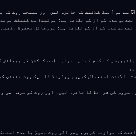
بعد کا ورژن تصدیق شدہ کم از کم تقاضا ہے؛ پروفائل محفوظ ر
پرائیویسی کے کام کے لیے براہِ راست کنکشن کی پیمائش 
ہو۔
فتہ کلائنٹ استعمال کریں، پولینڈ کا ایک روٹ منتخب ک
، سروس کی شرائط کا جائزہ لیں، اور روٹ کو صرف اسی و
ائنٹ کا موازنہ کریں، پھر اگر روٹ بھیڑ یا عدم استحک