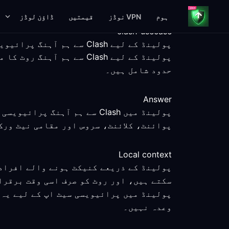
ہوم
VPN نوڈز
قیمتیں
ڈاؤن لوڈز
clash-usecase
پولینڈ کے لیے Clash سے ہم آہنگ پرائیویسی رہنمائی
پولینڈ کے لیے Clash سے 
حدود شامل ہیں۔
Answer
پولینڈ میں Clash سے ہم آہ
پوائنٹ، کلائنٹ، سروس اور مقامی نیٹ ورک
Local context
پولینڈ کے ذریعے کنیکٹ ہونے والے افراد 
سکتے ہیں، اور روٹ کو صرف اسی وقت برقرا
پولینڈ میں پرائیویسی سیٹ اپ کے لیے یہ 
وعدہ نہیں۔