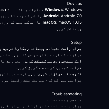
Devices
: Windows معاونت یافتہ ہے؛ Clash سے ہم آہنگ کلائنٹ کا جائزہ لیں اور منتخب روٹ کا براہِ راست کنکشن سے موازنہ کریں۔
Windows
: Android 7.0 یا اس کے بعد کا ورژن تصدیق شدہ کم از کم تقاضا ہے؛ پولینڈ سے کنیکٹ ہونے کے بعد فعال موڈ اور روٹ چیک کریں۔
Android
macOS
: macOS 10.15 یا اس کے 
پیمائش کریں۔
Setup
براہِ راست بنیادی پیمانہ ریکارڈ کریں
: 
موازنے کے لیے درکار سروس کا رویہ شامل 
ایک منتخب روٹ سے کنیکٹ کریں
: معاونت یا
قواعد تبدیل کرنے سے گریز کریں۔
نتیجے کا موازنہ کریں
: وہی ٹیسٹ دہرائیں
پرائیویسی کے کام سے مطابقت رکھتا ہو۔
Troubleshooting
منتخب روٹ سست ہے
براہِ راست راستے اور ایک قریبی اینڈ پو