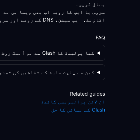
بحال کریں۔
سروس یا ایپ کا رویہ اب بھی ویسا ہی ہے
اکاؤنٹ، ایپ سیشن، DNS کے رویے اور سروس پالیسی کو الگ الگ چیک کریں؛ روٹ کی تبدیلی واحد متغیر نہیں ہے۔
FAQ
کیا پولینڈ کا Clash سے ہم آہنگ روٹ ہمیشہ پرائیویسی بہتر بنائے گا؟
کون سے پلیٹ فارم کے تقاضوں کی تصدی
Related guides
آن لائن پرائیویسی گائیڈ
Clash کے مسائل کا حل