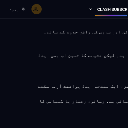
CLASH SUBSCR
اردو
د دے سکتا ہے، لیکن نتیجے کا تعین اب بھی اینڈ
یں، ایک منتخب اینڈ پوائنٹ آزما سکتے
مائی ہے، رسائی، رفتار یا گمنامی کا