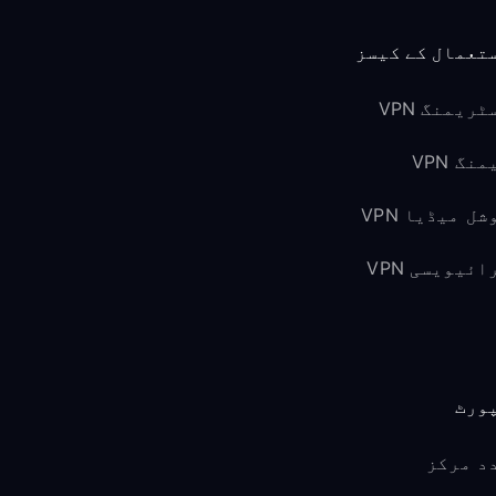
تعمال کے کیسز
ٹریمنگ VPN
نگ VPN
شل میڈیا VPN
ائیویسی VPN
ورٹ
د مرکز