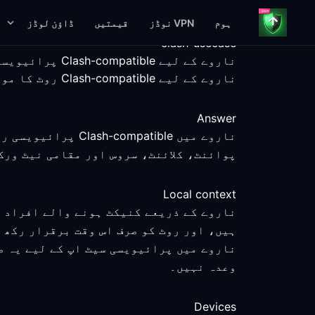
ہوم
VPN نوڈز
قیمتیں
ڈاؤن لوڈز
clash-usecase
ناروے کے لیے Clash-compatible پرائیویسی رہنمائی
ناروے کے لیے Clash-compatible روٹ کا موازنہ کریں، ناپے گئے سیٹ اپ مراحل، پلیٹ فارم کے حقائق اور سروس کی واضح حدود کے ساتھ۔
Answer
ناروے میں atible
پوائنٹ، کلائنٹ، سروس اور مقامی نیٹ ورک
Local context
ناروے کے ذریعے کنیکٹ ہونے والے افراد ب
ہیں، اور روٹ کو صرف اس وقت برقرار رکھ س
ناروے میں پرائیویسی سیٹ اپ کے لیے یہ ص
وعدہ نہیں۔
Devices