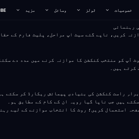
خصوصیات
ٹولز
وسائل
مزید
IBE
Clash-comp پرائیویسی روٹ آپ کو منتخب کنکشن کا موازنہ کرنے میں مد
 کرتے ہیں۔
راہِ راست کنکشن کی بنیادی پیمائش ریکارڈ کر سکتے ہ
کتے ہیں جب ناپا گیا رویہ ان کے کام کے مطابق ہو۔
فحہ استعمال کریں؛ روٹ کا انتخاب موازنے کے لیے رہن