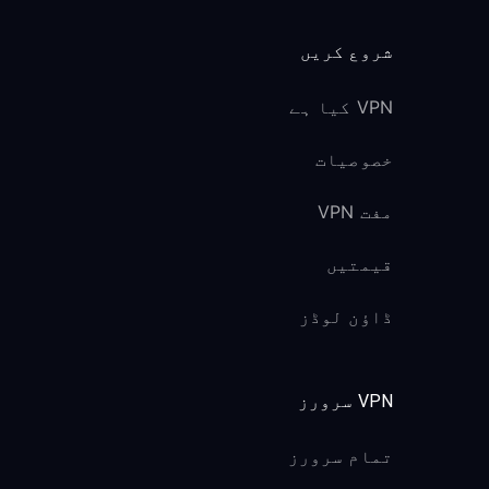
شروع کریں
VPN کیا ہے
خصوصیات
مفت VPN
قیمتیں
ڈاؤن لوڈز
VPN سرورز
تمام سرورز