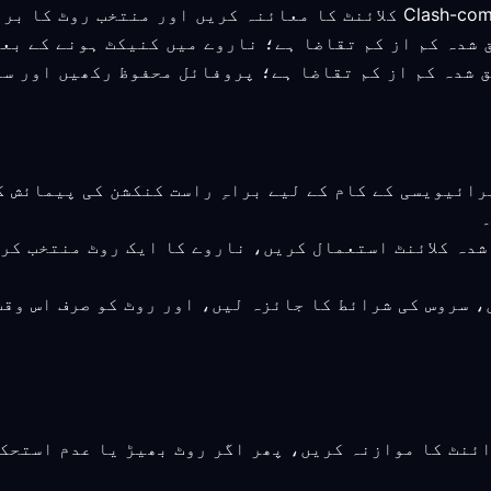
 ورژن تصدیق شدہ کم از کم تقاضا ہے؛ پروفائل محفوظ رکھیں ا
پرائیویسی کے کام کے لیے براہِ راست کنکشن کی پیمائش 
 شدہ کلائنٹ استعمال کریں، ناروے کا ایک روٹ منتخب کر
، سروس کی شرائط کا جائزہ لیں، اور روٹ کو صرف اس وق
ائنٹ کا موازنہ کریں، پھر اگر روٹ بھیڑ یا عدم استحک