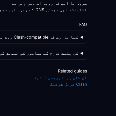
سروس یا ایپ کا رویہ اب بھی وہی ہے
اکاؤنٹ، ایپ سیشن، DNS کے رویے اور سروس پالیسی کو الگ الگ چیک کریں؛ روٹ کی تبدیلی واحد متغیر نہیں ہے۔
FAQ
کیا ناروے کا Clash-compatible روٹ ہمیشہ پرائیویسی بہتر بنائے گا؟
کن پلیٹ فارم کے تقاضوں کی تصدیق کی
Related guides
آن لائن پرائیویسی گائیڈ
Clash ٹربل شوٹنگ