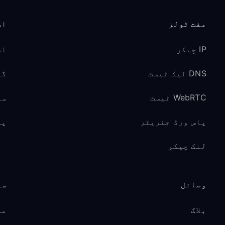
مفت ٹولز
اس
IP چیکر
اس
DNS لیک ٹیسٹ
گیم
WebRTC ٹیسٹ
سو
پاس ورڈ جنریٹر
پر
لنک چیکر
وسائل
سپ
بلاگ
مد