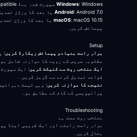
: Windows سپورٹ شدہ ہے؛ Clash-compatible کلائنٹ کا معائنہ کریں اور منتخب روٹ کا براہِ راست کنکشن سے موازنہ کریں۔
Windows
: Android 7.0 یا بعد کا ورژن تصدیق شدہ کم از کم تقاضا ہے؛ ناروے میں کنیکٹ ہونے کے بعد فعال موڈ اور روٹ چیک کریں۔
Android
macOS
: macOS 10.15 یا بعد کا
پیمائش کریں۔
Setup
براہِ راست بنیادی پیمائش ریکارڈ کریں
: 
مطلوبہ سروس کے رویے کا موازنہ شامل ہو۔
ایک منتخب روٹ سے کنیکٹ کریں
: ایک سپورٹ
قواعد تبدیل کرنے سے گریز کریں۔
نتیجے کا موازنہ کریں
: وہی ٹیسٹ دہرائیں
پرائیویسی کے کام کے مطابق ہو۔
Troubleshooting
منتخب روٹ سست ہے
براہِ راست راستے اور ایک قریبی اینڈ پو
بحال کریں۔