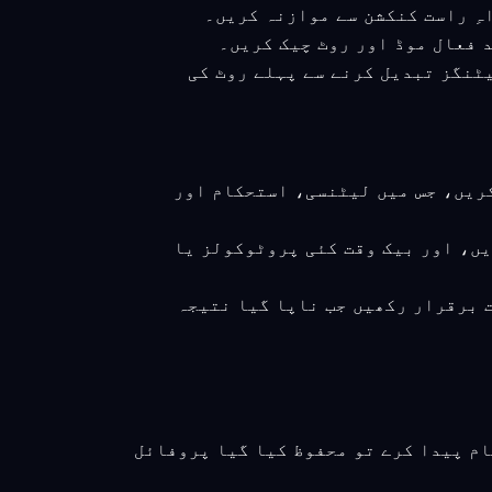
ور سیٹنگز تبدیل کرنے سے پہلے روٹ کی
کریں، جس میں لیٹنسی، استحکام اور
یں، اور بیک وقت کئی پروٹوکولز یا
ت برقرار رکھیں جب ناپا گیا نتیجہ
ام پیدا کرے تو محفوظ کیا گیا پروفائل