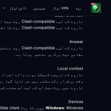
ہوم
VPN نوڈز
قیمتیں
ڈاؤن لوڈز
clash-overview
ناروے کے لیے Clash-compatible روٹ سیٹ اپ کی رہنمائی
ناروے کے لیے Clash-compatible روٹ کا تقابل، ناپے گئے سیٹ اپ مراحل، پلیٹ فارم کی معلومات اور سروس کی واضح حدود کے ساتھ کریں۔
Answer
مقامی نیٹ ورک پر منحصر ہوتا ہے۔
Local context
وقت برقرار رکھ سکتے ہیں جب ناپا گیا رو
ناروے میں روٹ سیٹ اپ کے لیے اس صفحے کو
Devices
: Windows سپورٹڈ ہے؛ Clash-compatible client کا جائزہ لیں اور منتخب روٹ کا براہِ راست کنکشن سے تقابل کریں۔
Windows