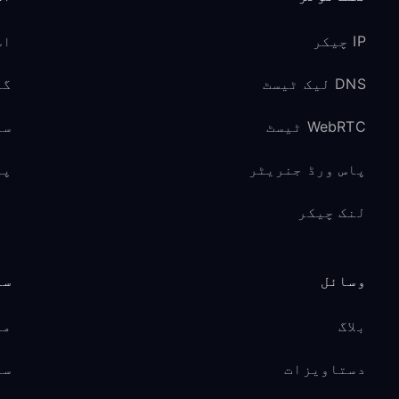
IP چیکر
اس
DNS لیک ٹیسٹ
گیم
WebRTC ٹیسٹ
سو
پاس ورڈ جنریٹر
پر
لنک چیکر
وسائل
سپ
بلاگ
مد
دستاویزات
سی