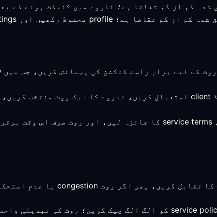
: وہی ٹیسٹ دہرائیں، service terms کا جائزہ لیں، اور روٹ