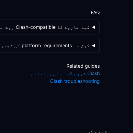
FAQ
کیا ناروے کا Clash-compatible روٹ ہمیشہ روٹ سیٹ اپ بہتر بنائے گا؟
کون سے platform requirements کی تصدیق ہوئی ہے؟
Related guides
Clash شروع کرنے کی رہنمائی
Clash troubleshooting
شروع کریں