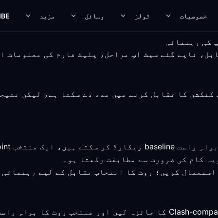
خصوصیات
ٹولز
وسائل
مزید
IBE
یہ کام کی ضرورت سے مطابقت رکھتا ہو۔
 استعمال کریں؛ روٹ کا انتخاب تقابل کے لیے رہنمائی 