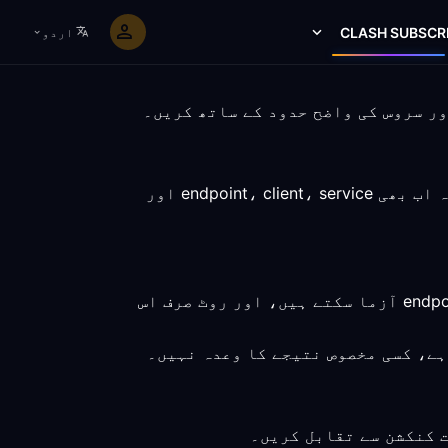
CLASH SUBSCR
اردو
ناروے کے لیے Clash-compatible روٹ منتخب کنکشن کا تقابل کرنے میں مدد دے سکتا ہے، لیکن نتیجہ اب بھی endpoint، client، service اور
ناروے کے ذریعے کنیکٹ ہونے والے افراد براہِ راست baseline ریکارڈ کر سکتے ہیں، ایک منتخب endpoint آزما سکتے ہیں، اور روٹ صرف اس
ہے، کسی مخصوص نتیجے کا وعدہ نہیں۔