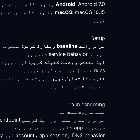
: Android 7.0 یا بعد کا ورژن تصدیق شدہ کم از کم تقاضا ہے؛ ناروے میں کنیکٹ ہونے کے بعد فعال mode اور روٹ چیک کریں۔
Android
macOS
کریں۔
Setup
براہِ راست baseline ریکارڈ کریں
درکار service behavior شامل ہو۔
ایک منتخب روٹ سے کنیکٹ کریں
rules تبدیل کرنے سے گریز کریں۔
نتیجے کا تقابل کریں
سے مطابقت رکھتا ہو۔
Troubleshooting
منتخب روٹ سست ہے
براہِ راست راستے اور ایک قریبی endpoint کا تقابل کریں، پھر اگر روٹ congestion یا عدمِ استحکام بڑھائے تو محفوظ profile بحال کریں۔
سروس یا app کا رویہ اب بھی وہی ہے
account، app session، DNS behavior اور service policy کو الگ الگ چیک کریں؛ روٹ کی تبدیلی واحد متغیر نہیں ہے۔