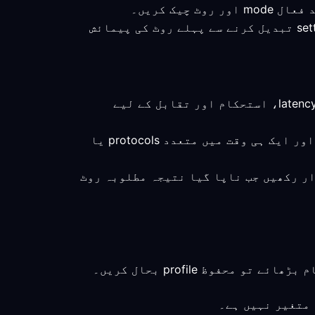
: macOS 10.15 یا بعد کا ورژن تصدیق شدہ کم از کم تقاضا ہے؛ profile محفوظ رکھیں اور settings تبدیل کرنے سے پہلے روٹ کی پیمائش
: مطلوبہ روٹ کے لیے براہِ راست کنکشن کی پیمائش کریں، جس میں latency، استحکام اور تقابل کے لیے
: ایک سپورٹڈ client استعمال کریں، ناروے کا ایک روٹ منتخب کریں، اور ایک ہی وقت میں متعدد protocols یا
 صرف اس وقت برقرار رکھیں جب ناپا گیا نتیجہ مطلوبہ روٹ