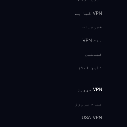
VPN کیا ہے
خصوصیات
مفت VPN
قیمتیں
ڈاؤن لوڈز
VPN سرورز
تمام سرورز
USA VPN