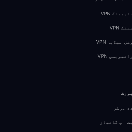
ٹریمنگ VPN
نگ VPN
شل میڈیا VPN
ائیویسی VPN
ورٹ
د مرکز
ٹ اپ گائیڈز