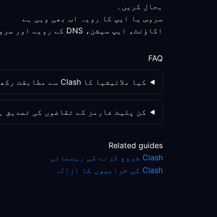
بحال کریں۔
سروس یا ایپ کا رویہ اب بھی وہی ہے
اکاؤنٹ، ایپ سیشن، DNS کے رویے اور سروس پالیسی کو الگ الگ چیک کریں؛ روٹ کی تبدیلی واحد متغیر نہیں ہے۔
FAQ
کیا ملائیشیا کا Clash سے مطابقت رکھنے والا روٹ ہمیشہ ریموٹ ورک کو بہتر بنائے گا؟
کن پلیٹ فارمز کے تقاضوں کی تصدیق ہ
Related guides
Clash شروع کرنے کی رہنمائی
Clash کی خرابیوں کا ازالہ