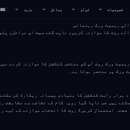
خصوصیات
ٹولز
وسائل
مزید
IBE
سے مطابقت رکھنے والے روٹ کا موازنہ کریں، ناپے گئے سیٹ اپ مرا
بقت رکھنے والا ریموٹ ورک روٹ آپ کو منتخب کنکشن کا موازنہ کر
ٹ ورک پر منحصر ہوتا ہے۔
د براہِ راست کنکشن کا بنیادی پیمانہ ریکارڈ کر سکتے
سکتے ہیں جب ناپا گیا رویہ کام کے تقاضے سے مطابقت رک
ہ صفحہ استعمال کریں؛ روٹ کا انتخاب موازنے کے لیے ر