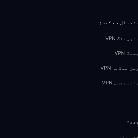
تعمال کے کیسز
ٹریمنگ VPN
نگ VPN
شل میڈیا VPN
ائیویسی VPN
ورٹ
د مرکز