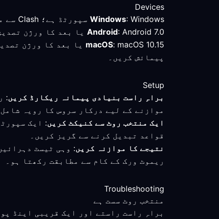
Devices
: Windows سپورٹڈ ہے؛ Clash سے مطابقت رکھنے والے کلائنٹ کا جائزہ لیں اور منتخب روٹ کا براہِ راست کنکشن سے موازنہ کریں۔
Windows
: Android 7.0 یا بعد کا ورژن تصدیق شدہ کم از کم تقاضا ہے؛ ملائیشیا میں کنیکٹ ہونے کے بعد فعال موڈ اور روٹ چیک کریں۔
Android
macOS
: macOS 10.15 یا بعد کا
پیمائش کریں۔
Setup
براہِ راست بنیادی پیمانہ ریکارڈ کریں
: 
موازنے کے لیے درکار سروس کا رویہ شامل 
ایک منتخب روٹ سے کنیکٹ کریں
: ایک سپورٹ
قواعد تبدیل کرنے سے گریز کریں۔
نتیجے کا موازنہ کریں
: وہی ٹیسٹ دہرائیں
ریموٹ ورک کے کام سے مطابقت رکھتا ہو۔
Troubleshooting
منتخب روٹ سست ہے
براہِ راست راستے اور ایک قریبی اینڈ پو