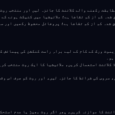
 ورژن تصدیق شدہ کم از کم تقاضا ہے؛ پروفائل محفوظ رکھیں ا
ریموٹ ورک کے کام کے لیے براہِ راست کنکشن کی پیمائش 
ہو۔
ڈ کلائنٹ استعمال کریں، ملائیشیا کا ایک روٹ منتخب کر
، سروس کی شرائط کا جائزہ لیں، اور روٹ کو صرف اس وق
ائنٹ کا موازنہ کریں، پھر اگر روٹ بھیڑ یا عدم استحک