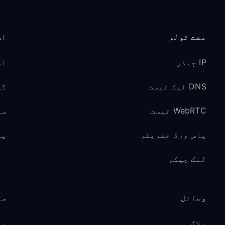
مفت ٹولز
اس
IP چیکر
اس
DNS لیک ٹیسٹ
گیم
WebRTC ٹیسٹ
سو
پاس ورڈ جنریٹر
پر
لنک چیکر
وسائل
سپ
بلاگ
مد