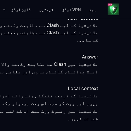
ہوم
VPN نوڈز
قیمتیں
ڈاؤن لوڈز
clash-usecase
ملائیشیا کے لیے Clash سے مطابقت رکھنے والی ریموٹ ورک رہنمائی
ملائیشیا کے لیے Clash 
کے ساتھ۔
Answer
ملائیشیا میں Clash سے مطا
اینڈ پوائنٹ، کلائنٹ، سروس اور مقامی نی
Local context
ملائیشیا کے ذریعے کنیکٹ ہونے والے افرا
ہیں، اور روٹ کو صرف اس وقت برقرار رکھ 
ملائیشیا میں ریموٹ ورک سیٹ اپ کے لیے ی
ضمانت نہیں۔