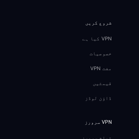
شروع کریں
VPN کیا ہے
خصوصیات
مفت VPN
قیمتیں
ڈاؤن لوڈز
VPN سرورز
تمام سرورز