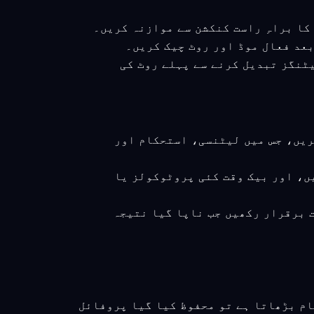
ور سیٹنگز تبدیل کرنے سے پہلے روٹ کی
کریں، جس میں لیٹنسی، استحکام اور
یں، اور بیک وقت کئی پروٹوکولز یا
ت برقرار رکھیں جب ناپا گیا نتیجہ
ام بڑھاتا ہے تو محفوظ کیا گیا پروفائل