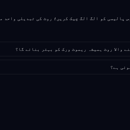
وئی ہے؟