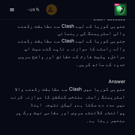
UR
clash-usecase
جنوبی کوریا کے لیے Clash سے مطابقت رکھنے
والی اسٹریمنگ کی رہنمائی
جنوبی کوریا کے لیے Clash سے مطابقت رکھنے
والے راستے کا موازنہ، ناپے گئے سیٹ اپ
مراحل، پلیٹ فارم کے حقائق اور واضح سروس
حدود کے ساتھ کریں۔
Answer
جنوبی کوریا میں Clash سے مطابقت رکھنے والا
اسٹریمنگ راستہ منتخب کنکشن کا موازنہ کرنے
میں مدد دے سکتا ہے، لیکن نتیجہ اینڈ
پوائنٹ، کلائنٹ، سروس اور مقامی نیٹ ورک پر
منحصر رہتا ہے۔