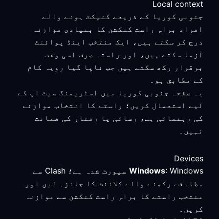
Local context
جنوبی کوریا کے ذریعے کنیکٹ ہونے والے
افراد براہِ راست کنکشن کا بنیادی موازنہ
درج کر سکتے ہیں، ایک منتخب اینڈ پوائنٹ
آزما سکتے ہیں، اور راستہ صرف اسی وقت
برقرار رکھ سکتے ہیں جب ناپا گیا رویہ کام
کے مطابق ہو۔
یہ صفحہ جنوبی کوریا میں اسٹریمنگ سیٹ اپ کے
لیے استعمال کریں؛ راستے کا انتخاب موازنے
کی رہنمائی ہے، رسائی یا رفتار کی ضمانت
نہیں۔
Devices
Windows
: Windows سپورٹ شدہ ہے؛ Clash سے
مطابقت رکھنے والے کلائنٹ کا جائزہ لیں اور
منتخب راستے کا براہِ راست کنکشن سے موازنہ
کریں۔