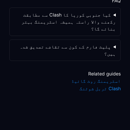
FAQ
کیا جنوبی کوریا کا Clash سے مطابقت
رکھنے والا راستہ ہمیشہ اسٹریمنگ بہتر
بنائے گا؟
پلیٹ فارم کے کون سے تقاضے تصدیق شدہ
ہیں؟
Related guides
اسٹریمنگ روٹ گائیڈ
Clash ٹربل شوٹنگ