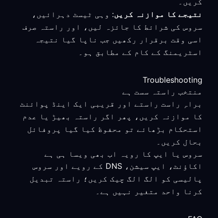
کریں۔
نتیجے کا موازنہ کریں
: وہی ٹیسٹ دہرائیں،
سروس کی شرائط کا جائزہ لیں، اور راستہ صرف
اسی وقت برقرار رکھیں جب ناپا گیا نتیجہ
اسٹریمنگ کے کام کے مطابق ہو۔
Troubleshooting
منتخب راستہ سست ہے
براہِ راست راستے اور قریبی ایک اینڈ پوائنٹ
کا موازنہ کریں، پھر اگر راستہ بھیڑ یا عدم
استحکام بڑھائے تو محفوظ کیا گیا پروفائل
بحال کریں۔
سروس یا ایپ کا رویہ اب بھی ویسا ہی ہے
اکاؤنٹ، ایپ سیشن، DNS کے رویے اور سروس
پالیسی کو الگ الگ چیک کریں؛ راستہ تبدیل
کرنا واحد متغیر نہیں ہے۔