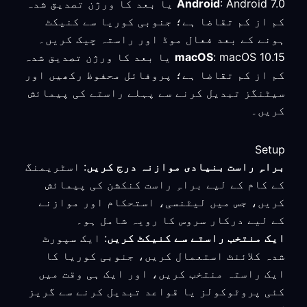
Android
: Android 7.0 یا بعد کا ورژن تصدیق شدہ
کم از کم تقاضا ہے؛ جنوبی کوریا سے کنیکٹ
ہونے کے بعد فعال موڈ اور راستہ چیک کریں۔
macOS
: macOS 10.15 یا بعد کا ورژن تصدیق شدہ
کم از کم تقاضا ہے؛ پروفائل محفوظ رکھیں اور
سیٹنگز تبدیل کرنے سے پہلے راستے کی پیمائش
کریں۔
Setup
براہِ راست بنیادی موازنہ درج کریں
: اسٹریمنگ
کے کام کے لیے براہِ راست کنکشن کی پیمائش
کریں، جس میں لیٹنسی، استحکام اور موازنے
کے لیے درکار سروس کا رویہ شامل ہو۔
ایک منتخب راستے سے کنیکٹ کریں
: ایک سپورٹ
شدہ کلائنٹ استعمال کریں، جنوبی کوریا کا
ایک راستہ منتخب کریں، اور ایک ہی وقت میں
کئی پروٹوکولز یا قواعد تبدیل کرنے سے گریز