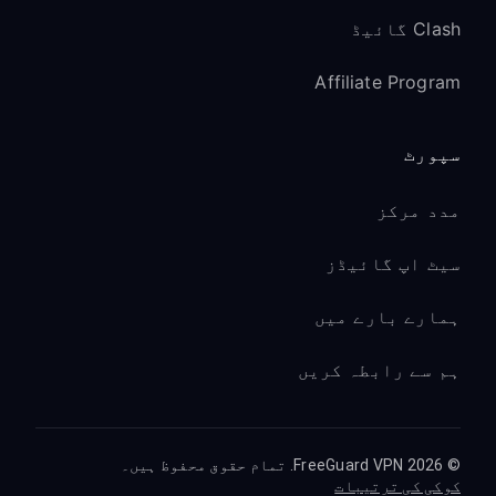
Clash گائیڈ
Affiliate Program
سپورٹ
مدد مرکز
سیٹ اپ گائیڈز
ہمارے بارے میں
ہم سے رابطہ کریں
© 2026 FreeGuard VPN. تمام حقوق محفوظ ہیں۔
کوکی کی ترتیبات