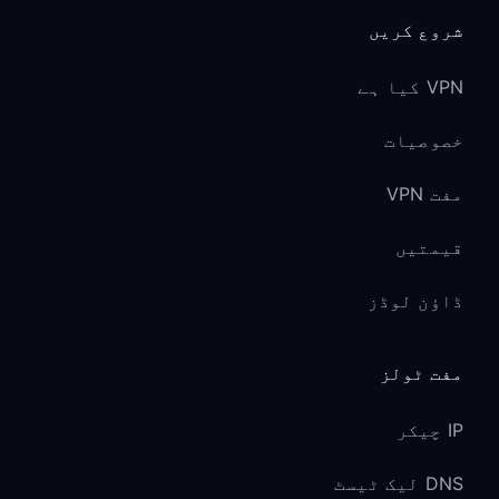
شروع کریں
VPN کیا ہے
خصوصیات
مفت VPN
قیمتیں
ڈاؤن لوڈز
مفت ٹولز
IP چیکر
DNS لیک ٹیسٹ