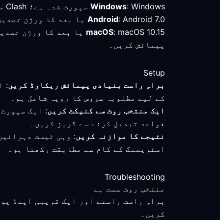
: Windows سپورٹ شدہ ہے؛ Clash سے ہم آہنگ کلائنٹ کا جائزہ لیں اور منتخب روٹ کا براہِ راست کنکشن سے موازنہ کریں۔
Windows
: Android 7.0 یا بعد کا ورژن تصدیق شدہ کم از کم تقاضا ہے؛ جاپان میں کنیکٹ ہونے کے بعد فعال موڈ اور روٹ چیک کریں۔
Android
macOS
: macOS 10.15 یا بعد کا
پیمائش کریں۔
Setup
براہِ راست بنیادی پیمائش ریکارڈ کریں
: 
کے لیے مطلوبہ سروس کا رویہ شامل ہو۔
ایک منتخب روٹ سے کنیکٹ کریں
: ایک سپورٹ
قواعد تبدیل کرنے سے گریز کریں۔
نتیجے کا موازنہ کریں
: وہی ٹیسٹ دہرائیں
اسٹریمنگ کے کام سے مطابقت رکھتا ہو۔
Troubleshooting
منتخب روٹ سست ہے
براہِ راست راستے اور ایک قریبی اینڈ پو
کریں۔