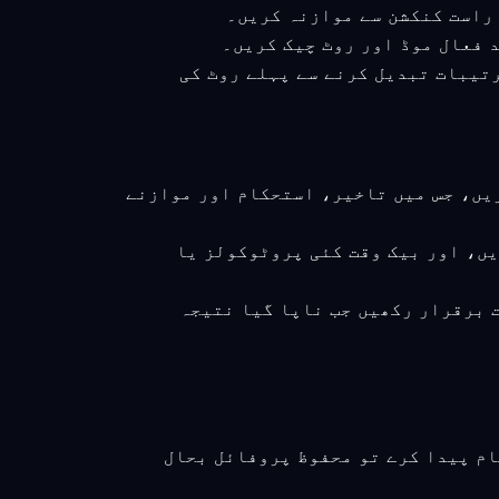
ور ترتیبات تبدیل کرنے سے پہلے روٹ کی
ریں، جس میں تاخیر، استحکام اور موازنے
یں، اور بیک وقت کئی پروٹوکولز یا
ت برقرار رکھیں جب ناپا گیا نتیجہ
ام پیدا کرے تو محفوظ پروفائل بحال