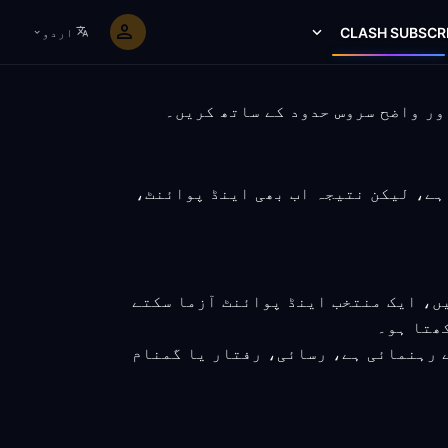
CLASH SUBSCR
اردو
سکتا ہے، لیکن نتیجہ اب بھی اینڈ پوائنٹ،
یں، ایک منتخب اینڈ پوائنٹ آزما سکتے
ھتا ہو۔
ے رہنمائی ہے، رسائی، رفتار یا گمنام