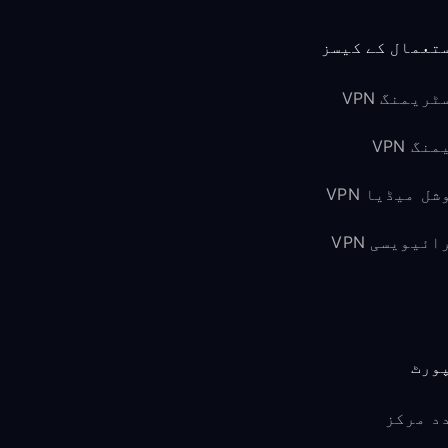
تعمال کے کیسز
ٹریمنگ VPN
نگ VPN
شل میڈیا VPN
ائیویسی VPN
ورٹ
د مرکز