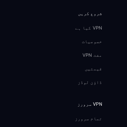
شروع کریں
VPN کیا ہے
خصوصیات
مفت VPN
قیمتیں
ڈاؤن لوڈز
VPN سرورز
تمام سرورز