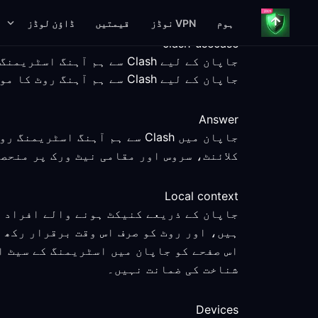
ہوم
VPN نوڈز
قیمتیں
ڈاؤن لوڈز
clash-usecase
جاپان کے لیے Clash سے ہم آہنگ اسٹریمنگ کی رہنمائی
جاپان کے لیے Clash سے ہم آہنگ روٹ کا موازنہ ناپے گئے سیٹ اپ مراحل، پلیٹ فارم کی معلومات اور واضح سروس حدود کے ساتھ کریں۔
Answer
جاپان میں Clash سے ہم آہنگ 
کلائنٹ، سروس اور مقامی نیٹ ورک پر منحص
Local context
جاپان کے ذریعے کنیکٹ ہونے والے افراد ب
ہیں، اور روٹ کو صرف اس وقت برقرار رکھ 
اس صفحے کو جاپان میں اسٹریمنگ کے سیٹ ا
شناخت کی ضمانت نہیں۔
Devices