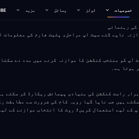
خصوصیات
ٹولز
وسائل
مزید
IBE
اسٹریمنگ روٹ آپ کو منتخب کنکشن کا موازنہ کرنے میں مدد دے 
ر ہوتا ہے۔
راہِ راست کنکشن کی بنیادی پیمائش ریکارڈ کر سکتے ہ
سکتے ہیں جب ناپا گیا رویہ کام کی ضرورت سے مطابقت رک
پ کے لیے استعمال کریں؛ روٹ کا انتخاب موازنے کے لی