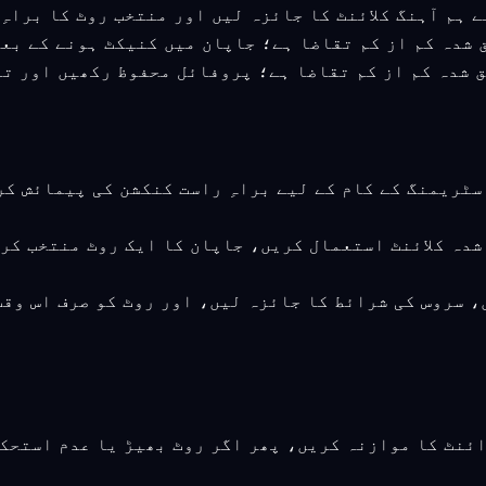
 ورژن تصدیق شدہ کم از کم تقاضا ہے؛ پروفائل محفوظ رکھیں ا
اسٹریمنگ کے کام کے لیے براہِ راست کنکشن کی پیمائش ک
 شدہ کلائنٹ استعمال کریں، جاپان کا ایک روٹ منتخب کر
، سروس کی شرائط کا جائزہ لیں، اور روٹ کو صرف اس وق
ائنٹ کا موازنہ کریں، پھر اگر روٹ بھیڑ یا عدم استحک