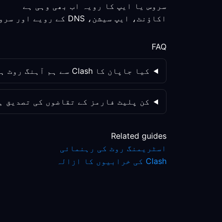
سروس یا ایپ کا رویہ اب بھی وہی ہے
اکاؤنٹ، ایپ سیشن، DNS کے رویے اور سروس پالیسی کو الگ الگ چیک کریں؛ روٹ کی تبدیلی واحد متغیر نہیں ہے۔
FAQ
کیا جاپان کا Clash سے ہم آہنگ روٹ ہمیشہ اسٹریمنگ بہتر بنائے گا؟
کن پلیٹ فارمز کے تقاضوں کی تصدیق ہ
Related guides
اسٹریمنگ روٹ کی رہنمائی
Clash کی خرابیوں کا ازالہ