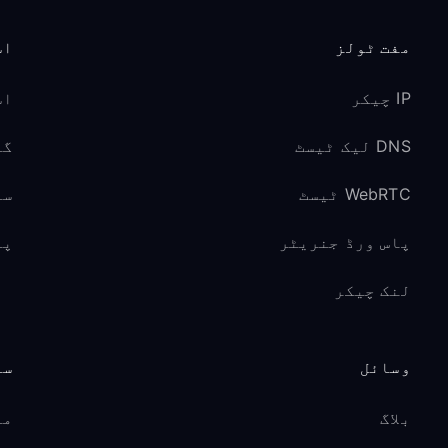
مفت ٹولز
اس
IP چیکر
اس
DNS لیک ٹیسٹ
گیم
WebRTC ٹیسٹ
سو
پاس ورڈ جنریٹر
پر
لنک چیکر
وسائل
سپ
بلاگ
مد