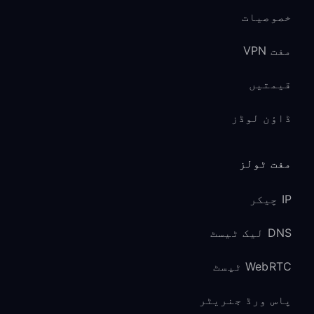
خصوصیات
مفت VPN
قیمتیں
ڈاؤن لوڈز
مفت ٹولز
IP چیکر
DNS لیک ٹیسٹ
WebRTC ٹیسٹ
پاس ورڈ جنریٹر