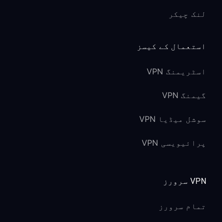
لنک چیکر
استعمال کے کیسز
اسٹریمنگ VPN
گیمنگ VPN
سوشل میڈیا VPN
پرائیویسی VPN
VPN سرورز
تمام سرورز