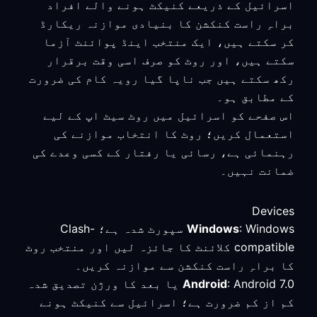
اسرائیل کے ذریعے کنیکٹ ہونے والے افراد
براہِ راست کنکشن کا بنیادی موازنہ ریکارڈ
کر سکتے ہیں، ایک منتخب اینڈ پوائنٹ آزما
سکتے ہیں، اور روٹ کو صرف اسی وقت برقرار
رکھ سکتے ہیں جب ناپا گیا رویہ کام کی ضرورت
کے مطابق ہو۔
اس صفحے کو اسرائیل میں روٹ سیٹ اپ کے لیے
استعمال کریں؛ روٹ کا انتخاب موازنے کی
رہنمائی ہے، رسائی یا رفتار کے کسی وعدے کی
ضمانت نہیں۔
Devices
Windows
: Windows سپورٹ شدہ ہے؛ Clash-
compatible کلائنٹ کا جائزہ لیں اور منتخب روٹ
کا براہِ راست کنکشن سے موازنہ کریں۔
Android
: Android 7.0 یا بعد کا ورژن تصدیق شدہ
کم از کم ضرورت ہے؛ اسرائیل سے کنیکٹ ہونے