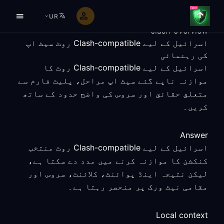
UR
clash-overview
اسرائیل کے لیے Clash-compatible روٹ سیٹ اپ
کی رہنمائی
اسرائیل کے لیے Clash-compatible روٹ کا
موازنہ ناپے گئے سیٹ اپ مراحل، پلیٹ فارم سے
متعلق حقائق اور سروس کی واضح حدود کے ساتھ
کریں۔
Answer
اسرائیل کے لیے Clash-compatible روٹ منتخب
کنکشن کا موازنہ کرنے میں مدد دے سکتا ہے،
لیکن نتیجہ اینڈ پوائنٹ، کلائنٹ، سروس اور
مقامی نیٹ ورک پر منحصر رہتا ہے۔
Local context