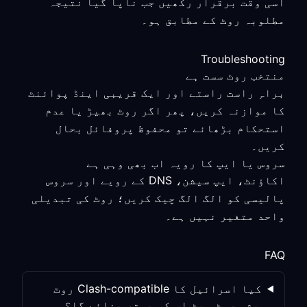
اسی وقت برقرار رکھیں جب ناپا گیا نتیجہ
مطلوبہ روٹ کے مطابق ہو۔
Troubleshooting
منتخب روٹ سست ہے
براہِ راست راستے اور ایک قریبی اینڈ پوائنٹ
کا موازنہ کریں، پھر اگر روٹ بھیڑ یا عدم
استحکام بڑھائے تو محفوظ پروفائل بحال
کریں۔
سروس یا ایپ کا رویہ اب بھی وہی ہے
اکاؤنٹ، ایپ سیشن، DNS کے رویے اور سروس
پالیسی کو الگ الگ چیک کریں؛ روٹ کی تبدیلی
واحد متغیر نہیں ہے۔
FAQ
کیا اسرائیل کا Clash-compatible روٹ
ہمیشہ روٹ سیٹ اپ کو بہتر بنائے گا؟