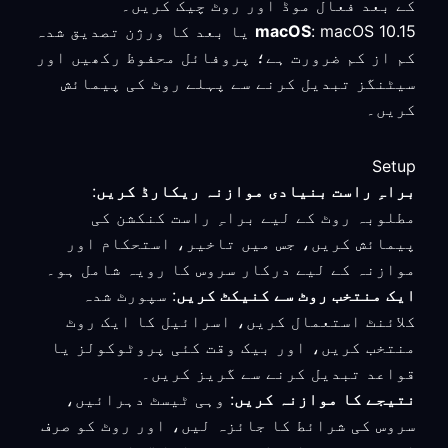
کے بعد فعال موڈ اور روٹ چیک کریں۔
macOS
: macOS 10.15 یا بعد کا ورژن تصدیق شدہ
کم از کم ضرورت ہے؛ پروفائل محفوظ رکھیں اور
سیٹنگز تبدیل کرنے سے پہلے روٹ کی پیمائش
کریں۔
Setup
براہِ راست بنیادی موازنہ ریکارڈ کریں
:
مطلوبہ روٹ کے لیے براہِ راست کنکشن کی
پیمائش کریں، جس میں تاخیر، استحکام اور
موازنہ کے لیے درکار سروس کا رویہ شامل ہو۔
ایک منتخب روٹ سے کنیکٹ کریں
: سپورٹ شدہ
کلائنٹ استعمال کریں، اسرائیل کا ایک روٹ
منتخب کریں، اور بیک وقت کئی پروٹوکولز یا
قواعد تبدیل کرنے سے گریز کریں۔
نتیجے کا موازنہ کریں
: وہی ٹیسٹ دہرائیں،
سروس کی شرائط کا جائزہ لیں، اور روٹ کو صرف