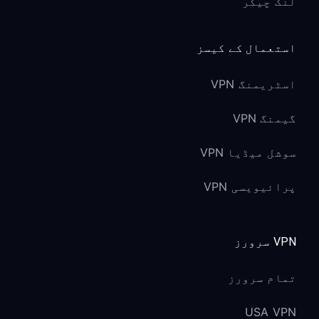
لنک چیکر
استعمال کے کیسز
اسٹریمنگ VPN
گیمنگ VPN
سوشل میڈیا VPN
پرائیویسی VPN
VPN سرورز
تمام سرورز
USA VPN