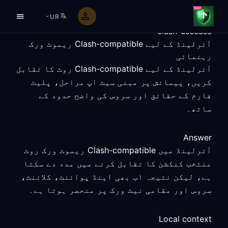
UR
clash-usecase
آئرلینڈ کے لیے Clash-compatible ریموٹ ورک
رہنمائی
آئرلینڈ کے لیے Clash-compatible روٹ کا تقابل
کریں، پیمائش پر مبنی سیٹ اپ مراحل، پلیٹ
فارم کے حقائق اور سروس کی واضح حدود کے
ساتھ۔
Answer
آئرلینڈ میں Clash-compatible ریموٹ ورک روٹ
منتخب کنکشن کا تقابل کرنے میں مدد دے سکتا
ہے، لیکن نتیجہ اب بھی اینڈ پوائنٹ، کلائنٹ،
سروس اور مقامی نیٹ ورک پر منحصر ہوتا ہے۔
Local context