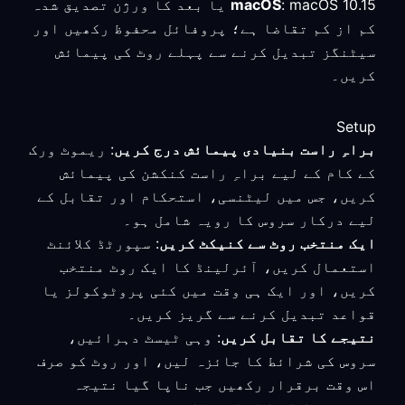
macOS
: macOS 10.15 یا بعد کا ورژن تصدیق شدہ
کم از کم تقاضا ہے؛ پروفائل محفوظ رکھیں اور
سیٹنگز تبدیل کرنے سے پہلے روٹ کی پیمائش
کریں۔
Setup
براہِ راست بنیادی پیمائش درج کریں
: ریموٹ ورک
کے کام کے لیے براہِ راست کنکشن کی پیمائش
کریں، جس میں لیٹنسی، استحکام اور تقابل کے
لیے درکار سروس کا رویہ شامل ہو۔
ایک منتخب روٹ سے کنیکٹ کریں
: سپورٹڈ کلائنٹ
استعمال کریں، آئرلینڈ کا ایک روٹ منتخب
کریں، اور ایک ہی وقت میں کئی پروٹوکولز یا
قواعد تبدیل کرنے سے گریز کریں۔
نتیجے کا تقابل کریں
: وہی ٹیسٹ دہرائیں،
سروس کی شرائط کا جائزہ لیں، اور روٹ کو صرف
اس وقت برقرار رکھیں جب ناپا گیا نتیجہ