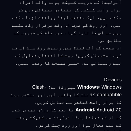
آئرلینڈ کے ذریعے کنیکٹ ہونے والے افراد
براہِ راست کنکشن کی بنیادی پیمائش درج کر
سکتے ہیں، ایک منتخب اینڈ پوائنٹ آزما سکتے
ہیں، اور روٹ کو صرف اس وقت برقرار رکھ سکتے
ہیں جب اس کا ناپا گیا رویہ کام کی ضرورت کے
مطابق ہو۔
اس صفحے کو آئرلینڈ میں ریموٹ ورک سیٹ اپ کے
لیے استعمال کریں؛ روٹ کا انتخاب تقابل کے
لیے رہنمائی ہے، حتمی نتیجے کا وعدہ نہیں۔
Devices
Windows
: Windows سپورٹڈ ہے؛ Clash-
compatible کلائنٹ کا جائزہ لیں اور منتخب روٹ
کا براہِ راست کنکشن سے تقابل کریں۔
Android
: Android 7.0 یا بعد کا ورژن تصدیق شدہ
کم از کم تقاضا ہے؛ آئرلینڈ سے کنیکٹ ہونے
کے بعد فعال موڈ اور روٹ چیک کریں۔