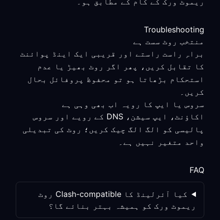
ریموٹ ورک کے کام کے مطابق ہو۔
Troubleshooting
منتخب روٹ سست ہے
براہِ راست راستے اور قریبی ایک اینڈ پوائنٹ
کا تقابل کریں، پھر اگر روٹ بھیڑ یا عدم
استحکام بڑھاتا ہو تو محفوظ پروفائل بحال
کریں۔
سروس یا ایپ کا رویہ اب بھی وہی ہے
اکاؤنٹ، ایپ سیشن، DNS کے رویے اور سروس
پالیسی کو الگ الگ چیک کریں؛ روٹ کی تبدیلی
واحد متغیر نہیں ہے۔
FAQ
کیا آئرلینڈ کا Clash-compatible روٹ
ریموٹ ورک کو ہمیشہ بہتر بنائے گا؟