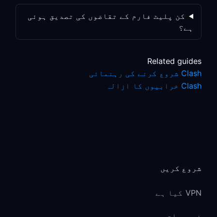
کن پلیٹ فارم کے تقاضوں کی تصدیق ہوئی
ہے؟
Related guides
Clash شروع کرنے کی رہنمائی
Clash خرابیوں کا ازالہ
شروع کریں
VPN کیا ہے
خصوصیات