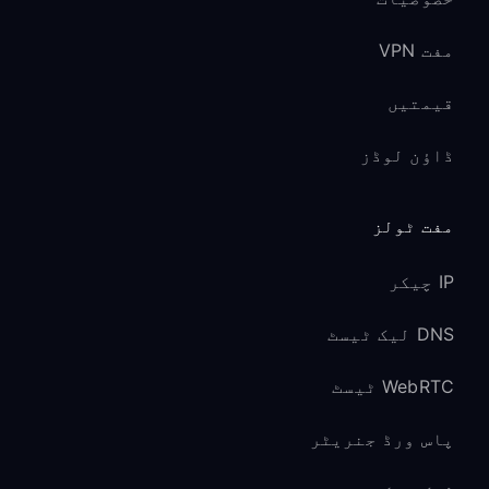
مفت VPN
قیمتیں
ڈاؤن لوڈز
مفت ٹولز
IP چیکر
DNS لیک ٹیسٹ
WebRTC ٹیسٹ
پاس ورڈ جنریٹر