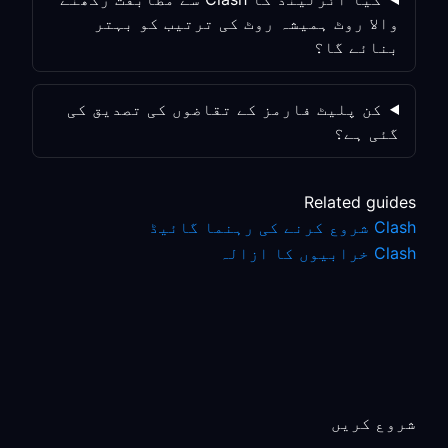
والا روٹ ہمیشہ روٹ کی ترتیب کو بہتر
بنائے گا؟
کن پلیٹ فارمز کے تقاضوں کی تصدیق کی
گئی ہے؟
Related guides
Clash شروع کرنے کی رہنما گائیڈ
Clash خرابیوں کا ازالہ
شروع کریں