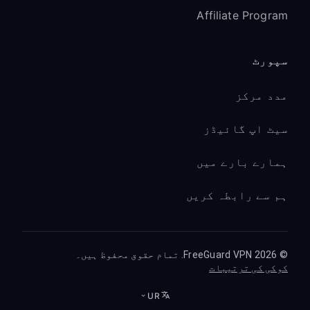
Affiliate Program
سپورٹ
مدد مرکز
سیٹ اپ گائیڈز
ہمارے بارے میں
ہم سے رابطہ کریں
© 2026 FreeGuard VPN. تمام حقوق محفوظ ہیں۔
کوکی کی ترتیبات
UR