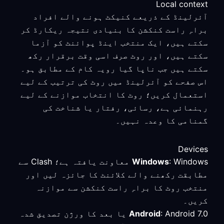
Local context
آئرلینڈ کے ذریعے کنیکٹ ہونے والے افراد
براہِ راست کنکشن کا بنیادی نتیجہ ریکارڈ کر
سکتے ہیں، ایک منتخب اینڈ پوائنٹ کو آزما
سکتے ہیں، اور روٹ صرف اسی وقت برقرار رکھ
سکتے ہیں جب ناپا گیا رویہ کام کے مطابق ہو۔
اس صفحے کو آئرلینڈ میں روٹ کی ترتیب کے لیے
استعمال کریں؛ روٹ کا انتخاب موازنے کے لیے
رہنمائی ہے، رسائی، رفتار یا شناخت کی
گمنامی کا وعدہ نہیں۔
Devices
Windows
: Windows معاونت یافتہ ہے؛ Clash سے
مطابقت رکھنے والے کلائنٹ کا جائزہ لیں اور
منتخب روٹ کا براہِ راست کنکشن سے موازنہ
کریں۔
Android
: Android 7.0 یا بعد کا ورژن تصدیق شدہ