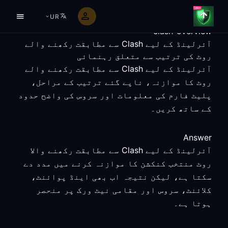
UR
clash-overview
آئرلینڈ کے لیے Clash سے مطابقت رکھنے والے
روٹ کی ترتیب سے متعلق رہنمائی
آئرلینڈ کے لیے Clash سے مطابقت رکھنے والے
روٹ کا موازنہ، ناپے گئے ترتیب کے مراحل،
پلیٹ فارم کی معلومات اور سروس کی واضح حدود
کے ساتھ کریں۔
Answer
آئرلینڈ کے لیے Clash سے مطابقت رکھنے والا
روٹ منتخب کنکشن کا موازنہ کرنے میں مدد دے
سکتا ہے، لیکن نتیجہ اب بھی اینڈ پوائنٹ،
کلائنٹ، سروس اور مقامی نیٹ ورک پر منحصر
ہوتا ہے۔