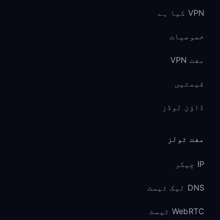
VPN کیا ہے
خصوصیات
مفت VPN
قیمتیں
ڈاؤن لوڈز
مفت ٹولز
IP چیکر
DNS لیک ٹیسٹ
WebRTC ٹیسٹ