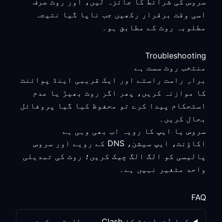
سروس کی شرائط کا جائزہ لیں، اور روٹ صرف
اسی وقت برقرار رکھیں جب ناپا گیا نتیجہ
مطلوبہ روٹ کے مطابق ہو۔
Troubleshooting
منتخب روٹ سست ہے
براہِ راست راستے اور ایک قریبی اینڈ پوائنٹ
کا موازنہ کریں، پھر اگر روٹ بھیڑ یا عدم
استحکام پیدا کرے تو محفوظ کیا گیا پروفائل
بحال کریں۔
سروس یا ایپ کا رویہ اب بھی وہی ہے
اکاؤنٹ، ایپ سیشن، DNS کے رویے اور سروس
پالیسی کو الگ الگ چیک کریں؛ روٹ کی تبدیلی
واحد متغیر نہیں ہے۔
FAQ
کیا آئرلینڈ کا Clash سے مطابقت رکھنے