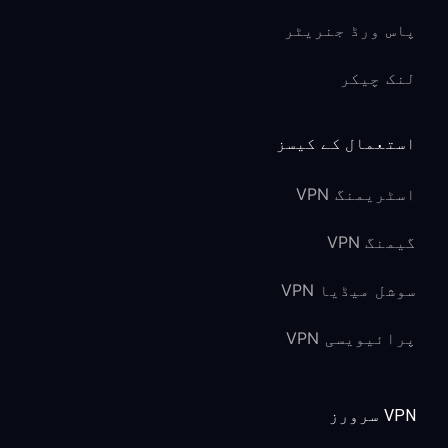
پاس ورڈ جنریٹر
لنک چیکر
استعمال کے کیسز
اسٹریمنگ VPN
گیمنگ VPN
سوشل میڈیا VPN
پرائیویسی VPN
VPN سرورز