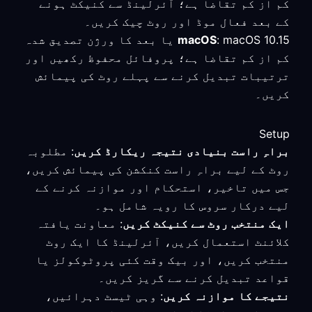
کم از کم تقاضا ہے؛ آئرلینڈ سے کنیکٹ ہونے
کے بعد فعال موڈ اور روٹ چیک کریں۔
macOS
: macOS 10.15 یا بعد کا ورژن تصدیق شدہ
کم از کم تقاضا ہے؛ پروفائل محفوظ رکھیں اور
ترتیبات تبدیل کرنے سے پہلے روٹ کی پیمائش
کریں۔
Setup
براہِ راست بنیادی نتیجہ ریکارڈ کریں
: مطلوبہ
روٹ کے لیے براہِ راست کنکشن کی پیمائش کریں،
جس میں تاخیر، استحکام اور موازنہ کرنے کے
لیے درکار سروس کا رویہ شامل ہو۔
ایک منتخب روٹ سے کنیکٹ کریں
: معاونت یافتہ
کلائنٹ استعمال کریں، آئرلینڈ کا ایک روٹ
منتخب کریں، اور بیک وقت کئی پروٹوکولز یا
قواعد تبدیل کرنے سے گریز کریں۔
نتیجے کا موازنہ کریں
: وہی ٹیسٹ دہرائیں،