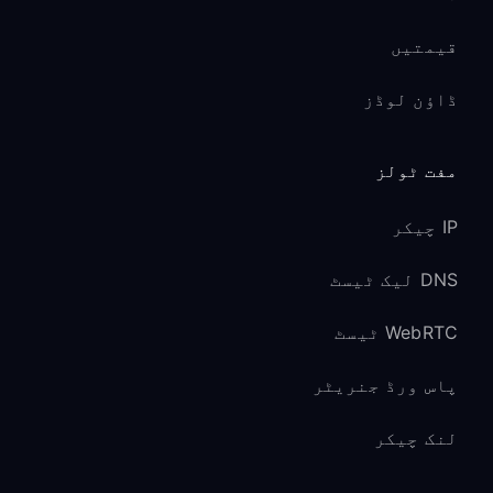
قیمتیں
ڈاؤن لوڈز
مفت ٹولز
IP چیکر
DNS لیک ٹیسٹ
WebRTC ٹیسٹ
پاس ورڈ جنریٹر
لنک چیکر