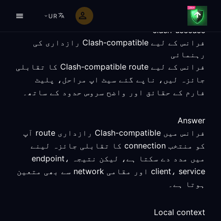
UR
clash-usecase
فرانس کے لیے Clash-compatible رازداری کی
رہنمائی
فرانس کے لیے Clash-compatible route کا تقابلی
جائزہ لیں، ناپے گئے سیٹ اپ مراحل، پلیٹ
فارم کے حقائق اور واضح سروس حدود کے ساتھ۔
Answer
فرانس میں Clash-compatible رازداری route آپ
کو منتخب connection کا تقابلی جائزہ لینے
میں مدد دے سکتا ہے، لیکن نتیجہ endpoint،
client، service اور مقامی network سے بھی متعین
ہوتا ہے۔
Local context