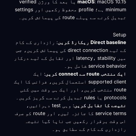
macOS
: macOS 10.15 یا بعد کا ورژن verified
minimum ہے؛ profile محفوظ رکھیں اور settings
تبدیل کرنے سے پہلے route کی پیمائش کریں۔
Setup
Direct baseline ریکارڈ کریں
: رازداری کے کام
کے لیے direct connection کی پیمائش کریں، جس
میں latency، stability اور تقابل کے لیے درکار
service behavior شامل ہو۔
ایک منتخب route سے connect کریں
: ایک
supported client استعمال کریں، فرانس کا ایک
route منتخب کریں، اور ایک ہی وقت میں کئی
protocols یا rules تبدیل کرنے سے گریز کریں۔
نتیجے کا تقابل کریں
: وہی test دہرائیں،
service terms کا جائزہ لیں، اور route کو صرف
اس وقت برقرار رکھیں جب ناپا گیا نتیجہ
رازداری کے کام کے مطابق ہو۔