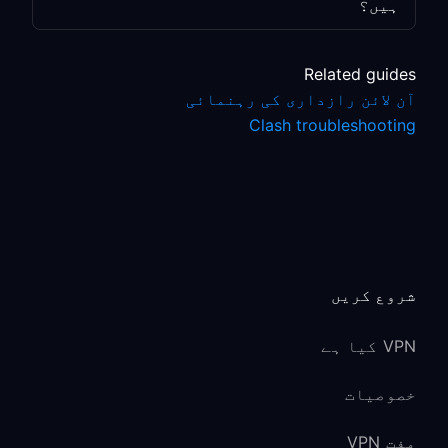
ہیں؟
Related guides
آن لائن رازداری کی رہنمائی
Clash troubleshooting
شروع کریں
VPN کیا ہے
خصوصیات
مفت VPN