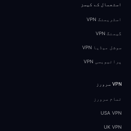
استعمال کے کیسز
اسٹریمنگ VPN
گیمنگ VPN
سوشل میڈیا VPN
پرائیویسی VPN
VPN سرورز
تمام سرورز
USA VPN
UK VPN