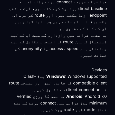
فرانس کے ذریعے connect ہونے والے افراد
direct baseline ریکارڈ کر سکتے ہیں، ایک منتخب
endpoint آزما سکتے ہیں، اور route کو صرف اس
وقت برقرار رکھ سکتے ہیں جب ناپا گیا رویہ
ان کے کام کے مطابق ہو۔
یہ صفحہ فرانس میں رازداری کے سیٹ اپ کے لیے
استعمال کریں؛ route کا انتخاب تقابل کے لیے
رہنمائی ہے، access، speed یا anonymity کی
ضمانت نہیں۔
Devices
Windows
: Windows supported ہے؛ Clash-
compatible client کا جائزہ لیں اور منتخب route
کا direct connection سے تقابل کریں۔
Android
: Android 7.0 یا بعد کا ورژن verified
minimum ہے؛ فرانس میں connect ہونے کے بعد
فعال mode اور route چیک کریں۔