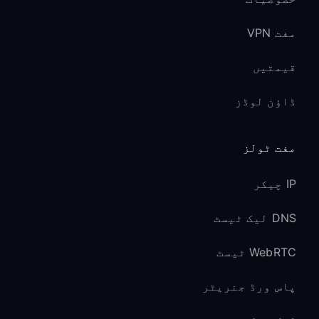
مفت VPN
قیمتیں
ڈاؤن لوڈز
مفت ٹولز
IP چیکر
DNS لیک ٹیسٹ
WebRTC ٹیسٹ
پاس ورڈ جنریٹر