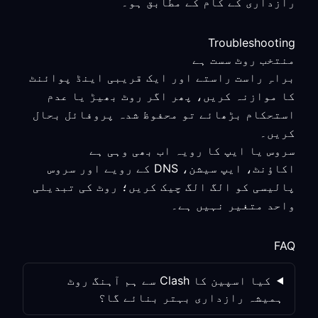
رازداری کے کام کے مطابق ہو۔
Troubleshooting
منتخب روٹ سست ہے
براہِ راست راستے اور ایک قریبی اینڈ پوائنٹ
کا موازنہ کریں، پھر اگر روٹ بھیڑ یا عدم
استحکام بڑھائے تو محفوظ شدہ پروفائل بحال
کریں۔
سروس یا ایپ کا رویہ اب بھی وہی ہے
اکاؤنٹ، ایپ سیشن، DNS کے رویے اور سروس
پالیسی کو الگ الگ چیک کریں؛ روٹ کی تبدیلی
واحد متغیر نہیں ہے۔
FAQ
کیا اسپین کا Clash سے ہم آہنگ روٹ
ہمیشہ رازداری بہتر بنائے گا؟