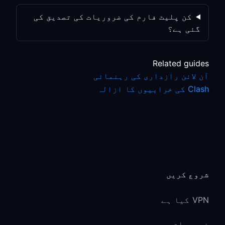
کن پلیٹ فارم کی ضروریات کی تصدیق کی
گئی ہے؟
Related guides
آن لائن رازداری کی رہنمائی
Clash کی خرابیوں کا ازالہ
شروع کریں
VPN کیا ہے
خصوصیات