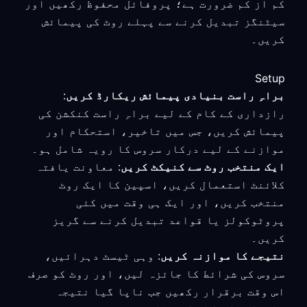
کم از کم ضرورت ہے؛ پروفائل محفوظ رکھیں اور
سیٹنگز تبدیل کرنے سے پہلے روٹ کی پیمائش
کریں۔
Setup
براہِ راست بنیادی پیمائش ریکارڈ کریں
:
رازداری کے کام کے لیے براہِ راست کنکشن کی
پیمائش کریں، جس میں تاخیر، استحکام اور
موازنے کے لیے درکار سروس کا رویہ شامل ہو۔
ایک منتخب روٹ سے کنیکٹ کریں
: معاونت یافتہ
کلائنٹ استعمال کریں، اسپین کا ایک روٹ
منتخب کریں، اور ایک ہی وقت میں کئی
پروٹوکولز یا قواعد تبدیل کرنے سے گریز
کریں۔
نتیجے کا موازنہ کریں
: وہی ٹیسٹ دہرائیں،
سروس کی شرائط کا جائزہ لیں، اور روٹ کو صرف
اس وقت برقرار رکھیں جب ناپا گیا نتیجہ