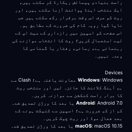
راست بنیادی پیمائش ریکارڈ کر سکتے ہیں،
ایک منتخب اینڈ پوائنٹ آزما سکتے ہیں، اور
روٹ کو صرف اس وقت برقرار رکھ سکتے ہیں جب
ناپا گیا رویہ کام کی ضرورت کے مطابق ہو۔
اس صفحے کو اسپین میں رازداری کے سیٹ اپ کے
لیے استعمال کریں؛ روٹ کا انتخاب موازنے کی
رہنمائی ہے، رسائی، رفتار یا گمنامی کا
وعدہ نہیں۔
Devices
Windows
: Windows معاونت یافتہ ہے؛ Clash سے
ہم آہنگ کلائنٹ کا جائزہ لیں اور منتخب روٹ
کا براہِ راست کنکشن سے موازنہ کریں۔
Android
: Android 7.0 یا بعد کا ورژن تصدیق شدہ
کم از کم ضرورت ہے؛ اسپین سے کنیکٹ ہونے کے
بعد فعال موڈ اور روٹ چیک کریں۔
macOS
: macOS 10.15 یا بعد کا ورژن تصدیق شدہ