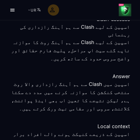
UR
clash-usecase
اسپین کے لیے Clash سے ہم آہنگ رازداری کی
رہنمائی
اسپین کے لیے Clash سے ہم آہنگ روٹ کا موازنہ
ناپے گئے سیٹ اپ مراحل، پلیٹ فارم حقائق اور
واضح سروس حدود کے ساتھ کریں۔
Answer
اسپین میں Clash سے ہم آہنگ رازداری والا روٹ
منتخب کنکشن کا موازنہ کرنے میں مدد دے سکتا
ہے، لیکن نتیجے کا تعین اب بھی اینڈ پوائنٹ،
کلائنٹ، سروس اور مقامی نیٹ ورک کرتے ہیں۔
Local context
اسپین کے ذریعے کنیکٹ ہونے والے افراد براہِ