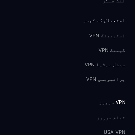
لنک چیکر
استعمال کے کیسز
اسٹریمنگ VPN
گیمنگ VPN
سوشل میڈیا VPN
پرائیویسی VPN
VPN سرورز
تمام سرورز
USA VPN