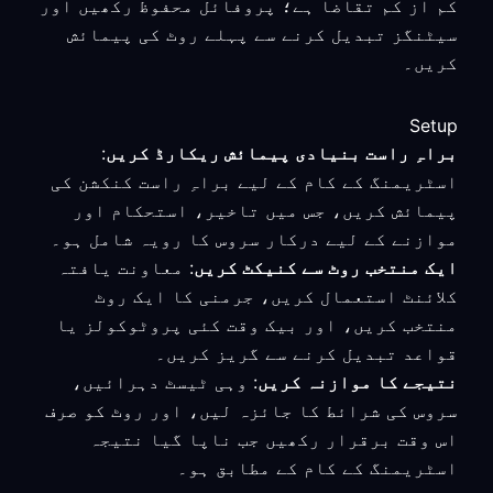
کم از کم تقاضا ہے؛ پروفائل محفوظ رکھیں اور
سیٹنگز تبدیل کرنے سے پہلے روٹ کی پیمائش
کریں۔
Setup
براہِ راست بنیادی پیمائش ریکارڈ کریں
:
اسٹریمنگ کے کام کے لیے براہِ راست کنکشن کی
پیمائش کریں، جس میں تاخیر، استحکام اور
موازنے کے لیے درکار سروس کا رویہ شامل ہو۔
ایک منتخب روٹ سے کنیکٹ کریں
: معاونت یافتہ
کلائنٹ استعمال کریں، جرمنی کا ایک روٹ
منتخب کریں، اور بیک وقت کئی پروٹوکولز یا
قواعد تبدیل کرنے سے گریز کریں۔
نتیجے کا موازنہ کریں
: وہی ٹیسٹ دہرائیں،
سروس کی شرائط کا جائزہ لیں، اور روٹ کو صرف
اس وقت برقرار رکھیں جب ناپا گیا نتیجہ
اسٹریمنگ کے کام کے مطابق ہو۔