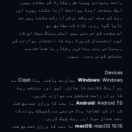
راست بنیادی پیمائش ریکارڈ کر سکتے ہیں،
ایک منتخب اینڈ پوائنٹ آزما سکتے ہیں، اور
روٹ کو صرف اس وقت برقرار رکھ سکتے ہیں جب
ناپا گیا رویہ کام کے مطابق ہو۔
اس صفحے کو جرمنی میں اسٹریمنگ سیٹ اپ کے
لیے استعمال کریں؛ روٹ کا انتخاب موازنے کی
رہنمائی ہے، رسائی، رفتار یا شناخت سے
متعلق کوئی وعدہ نہیں۔
Devices
Windows
: Windows معاونت یافتہ ہے؛ Clash سے
ہم آہنگ کلائنٹ کا جائزہ لیں اور منتخب روٹ
کا براہِ راست کنکشن سے موازنہ کریں۔
Android
: Android 7.0 یا بعد کا ورژن تصدیق شدہ
کم از کم تقاضا ہے؛ جرمنی سے کنیکٹ ہونے کے
بعد فعال موڈ اور روٹ چیک کریں۔
macOS
: macOS 10.15 یا بعد کا ورژن تصدیق شدہ