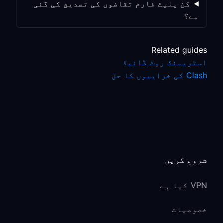
کن پلیٹ فارم تقاضوں کی تصدیق کی گئی
ہے؟
Related guides
اسٹریمنگ روٹ گائیڈ
Clash کی خرابیوں کا حل
شروع کریں
VPN کیا ہے
خصوصیات