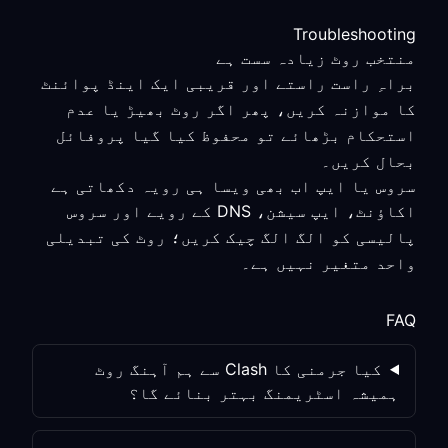
Troubleshooting
منتخب روٹ زیادہ سست ہے
براہِ راست راستے اور قریبی ایک اینڈ پوائنٹ
کا موازنہ کریں، پھر اگر روٹ بھیڑ یا عدم
استحکام بڑھائے تو محفوظ کیا گیا پروفائل
بحال کریں۔
سروس یا ایپ اب بھی ویسا ہی رویہ دکھاتی ہے
اکاؤنٹ، ایپ سیشن، DNS کے رویے اور سروس
پالیسی کو الگ الگ چیک کریں؛ روٹ کی تبدیلی
واحد متغیر نہیں ہے۔
FAQ
کیا جرمنی کا Clash سے ہم آہنگ روٹ
ہمیشہ اسٹریمنگ بہتر بنائے گا؟