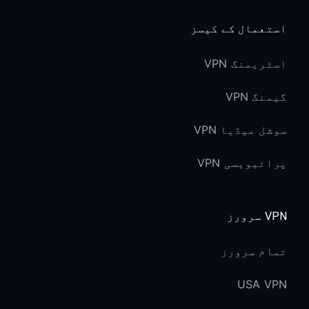
استعمال کے کیسز
اسٹریمنگ VPN
گیمنگ VPN
سوشل میڈیا VPN
پرائیویسی VPN
VPN سرورز
تمام سرورز
USA VPN