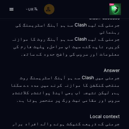
UR
clash-usecase
جرمنی کے لیے Clash سے ہم آہنگ اسٹریمنگ کی
رہنمائی
جرمنی کے لیے Clash سے ہم آہنگ روٹ کا موازنہ
کریں، ناپے گئے سیٹ اپ مراحل، پلیٹ فارم کی
معلومات اور سروس کی واضح حدود کے ساتھ۔
Answer
جرمنی میں Clash سے ہم آہنگ اسٹریمنگ روٹ
منتخب کنکشن کا موازنہ کرنے میں مدد دے سکتا
ہے، لیکن نتیجہ اب بھی اینڈ پوائنٹ، کلائنٹ،
سروس اور مقامی نیٹ ورک پر منحصر ہوتا ہے۔
Local context
جرمنی کے ذریعے کنیکٹ ہونے والے افراد براہِ