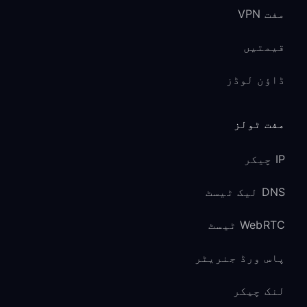
مفت VPN
قیمتیں
ڈاؤن لوڈز
مفت ٹولز
IP چیکر
DNS لیک ٹیسٹ
WebRTC ٹیسٹ
پاس ورڈ جنریٹر
لنک چیکر