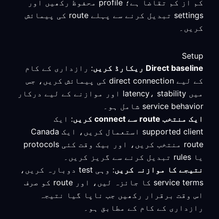
کم از کم تقاضا ہے؛ profile محفوظ رکھیں اور
settings تبدیل کرنے سے پہلے route کی پیمائش
کریں۔
Setup
Direct baseline ریکارڈ کریں
: رازداری کے کام
کے لیے direct connection کی پیمائش کریں، جس
میں latency، stability اور موازنے کے لیے درکار
service behavior شامل ہو۔
ایک منتخب route سے connect کریں
: ایک
supported client استعمال کریں، ایک Canada
route منتخب کریں، اور بیک وقت کئی protocols
یا rules تبدیل کرنے سے گریز کریں۔
نتیجے کا موازنہ کریں
: وہی test دوبارہ کریں،
service terms کا جائزہ لیں، اور route کو صرف
اس وقت برقرار رکھیں جب ناپا گیا نتیجہ
رازداری کے کام کے مطابق ہو۔