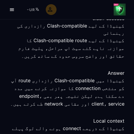
UR
clash-usecase
کینیڈا کے لیے Clash-compatible رازداری کی
رہنمائی
کینیڈا کے لیے Clash-compatible route کا
موازنہ ناپے گئے سیٹ اپ مراحل، پلیٹ فارم
حقائق اور واضح سروس حدود کے ساتھ کریں۔
Answer
کینیڈا میں Clash-compatible رازداری route آپ
کو منتخب connection کا موازنہ کرنے میں مدد
دے سکتا ہے، لیکن نتیجہ پھر بھی endpoint،
client، service اور مقامی network طے کرتے ہیں۔
Local context
کینیڈا کے ذریعے connect ہونے والے لوگ پہلے