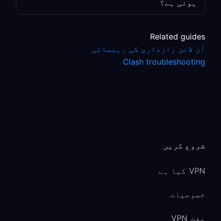
ہوئی ہے؟
Related guides
آن لائن رازداری کی رہنمائی
Clash troubleshooting
شروع کریں
VPN کیا ہے
خصوصیات
مفت VPN