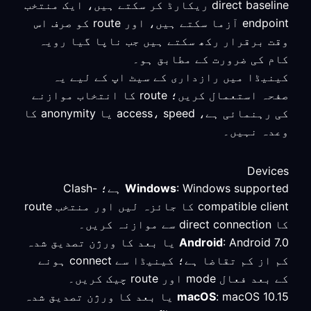
direct baseline ریکارڈ کر سکتے ہیں، ایک منتخب
endpoint آزما سکتے ہیں، اور route کو صرف اس
وقت برقرار رکھ سکتے ہیں جب ناپا گیا رویہ
کام کی ضرورت کے مطابق ہو۔
کینیڈا میں رازداری کے سیٹ اپ کے لیے یہ
صفحہ استعمال کریں؛ route کا انتخاب موازنے
کی رہنمائی ہے، access، speed یا anonymity کا
وعدہ نہیں۔
Devices
Windows
: Windows supported ہے؛ Clash-
compatible client کا جائزہ لیں اور منتخب route
کا direct connection سے موازنہ کریں۔
Android
: Android 7.0 یا بعد کا ورژن تصدیق شدہ
کم از کم تقاضا ہے؛ کینیڈا سے connect ہونے
کے بعد فعال mode اور route چیک کریں۔
macOS
: macOS 10.15 یا بعد کا ورژن تصدیق شدہ