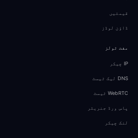
قیمتیں
ڈاؤن لوڈز
مفت ٹولز
IP چیکر
DNS لیک ٹیسٹ
WebRTC ٹیسٹ
پاس ورڈ جنریٹر
لنک چیکر