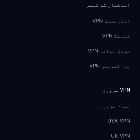
استعمال کے کیسز
اسٹریمنگ VPN
گیمنگ VPN
سوشل میڈیا VPN
پرائیویسی VPN
VPN سرورز
تمام سرورز
USA VPN
UK VPN