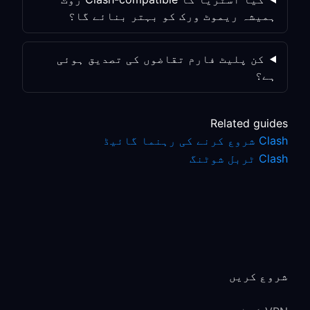
ہمیشہ ریموٹ ورک کو بہتر بنائے گا؟
کن پلیٹ فارم تقاضوں کی تصدیق ہوئی
ہے؟
Related guides
Clash شروع کرنے کی رہنما گائیڈ
Clash ٹربل شوٹنگ
شروع کریں