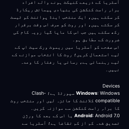
آسٹریا کے ذریعے کنیکٹ ہونے والے افراد
براہِ راست کنکشن کی بنیادی پیمائش ریکارڈ
کر سکتے ہیں، ایک منتخب اینڈ پوائنٹ کو ٹیسٹ
کر سکتے ہیں، اور روٹ کو صرف اس وقت برقرار
رکھ سکتے ہیں جب اس کا ماپا گیا رویہ کام کی
ضرورت کے مطابق ہو۔
اس صفحے کو آسٹریا میں ریموٹ ورک سیٹ اپ کے
لیے استعمال کریں؛ روٹ کا انتخاب موازنے کے
لیے رہنمائی ہے، رسائی یا رفتار کا وعدہ
نہیں۔
Devices
Windows
: Windows سپورٹڈ ہے؛ Clash-
compatible کلائنٹ کا جائزہ لیں اور منتخب روٹ
کا براہِ راست کنکشن سے موازنہ کریں۔
Android
: Android 7.0 یا اس کے بعد کا ورژن
تصدیق شدہ کم از کم تقاضا ہے؛ آسٹریا سے