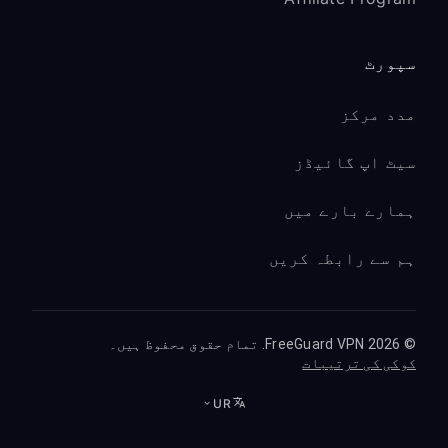
سپورٹ
مدد مرکز
سیٹ اپ گائیڈز
ہمارے بارے میں
ہم سے رابطہ کریں
© 2026 FreeGuard VPN. تمام حقوق محفوظ ہیں۔
کوکی کی ترتیبات
UR