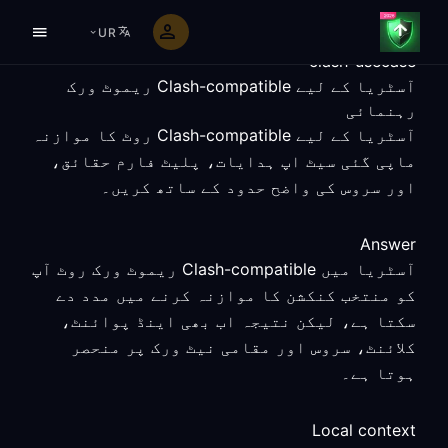
UR
clash-usecase
آسٹریا کے لیے Clash-compatible ریموٹ ورک
رہنمائی
آسٹریا کے لیے Clash-compatible روٹ کا موازنہ
ماپی گئی سیٹ اپ ہدایات، پلیٹ فارم حقائق،
اور سروس کی واضح حدود کے ساتھ کریں۔
Answer
آسٹریا میں Clash-compatible ریموٹ ورک روٹ آپ
کو منتخب کنکشن کا موازنہ کرنے میں مدد دے
سکتا ہے، لیکن نتیجہ اب بھی اینڈ پوائنٹ،
کلائنٹ، سروس اور مقامی نیٹ ورک پر منحصر
ہوتا ہے۔
Local context