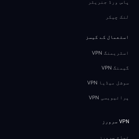
پاس ورڈ جنریٹر
لنک چیکر
استعمال کے کیسز
اسٹریمنگ VPN
گیمنگ VPN
سوشل میڈیا VPN
پرائیویسی VPN
VPN سرورز
تمام سرورز