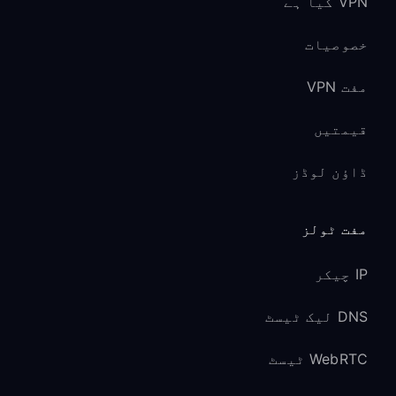
VPN کیا ہے
خصوصیات
مفت VPN
قیمتیں
ڈاؤن لوڈز
مفت ٹولز
IP چیکر
DNS لیک ٹیسٹ
WebRTC ٹیسٹ