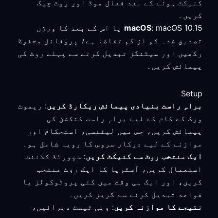
کنیکٹ ہونے کے بعد فعال موڈ اور روٹ چیک
کریں۔
macOS
: macOS 10.15 یا اس کے بعد کا ورژن
تصدیق شدہ کم از کم تقاضا ہے؛ پروفائل محفوظ
رکھیں اور سیٹنگز تبدیل کرنے سے پہلے روٹ کی
پیمائش کریں۔
Setup
براہِ راست بنیادی پیمائش ریکارڈ کریں
: ریموٹ
ورک کے کام کے لیے براہِ راست کنکشن کی
پیمائش کریں، جس میں لیٹنسی، استحکام اور
موازنے کے لیے درکار سروس کا رویہ شامل ہو۔
ایک منتخب روٹ سے کنیکٹ کریں
: سپورٹڈ کلائنٹ
استعمال کریں، آسٹریا کا ایک روٹ منتخب
کریں، اور ایک ہی وقت میں کئی پروٹوکولز یا
قواعد تبدیل کرنے سے گریز کریں۔
نتیجے کا موازنہ کریں
: وہی ٹیسٹ دہرائیں،