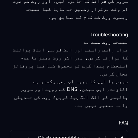
سروس کی شرائط کا جائزہ لیں، اور روٹ کو صرف
اس وقت برقرار رکھیں جب ماپا گیا نتیجہ
ریموٹ ورک کے کام کے مطابق ہو۔
Troubleshooting
منتخب روٹ سست ہے
براہِ راست راستے اور ایک قریبی اینڈ پوائنٹ
کا موازنہ کریں، پھر اگر روٹ بھیڑ یا عدم
استحکام پیدا کرے تو محفوظ کیا گیا پروفائل
بحال کریں۔
سروس یا ایپ کا رویہ اب بھی یکساں ہے
اکاؤنٹ، ایپ سیشن، DNS کے رویے اور سروس
پالیسی کو الگ الگ چیک کریں؛ روٹ کی تبدیلی
واحد متغیر نہیں ہے۔
FAQ
کیا آسٹریا کا Clash-compatible روٹ