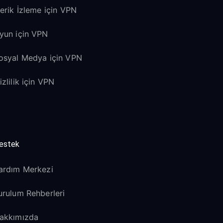
çerik İzleme için VPN
yun için VPN
osyal Medya için VPN
izlilik için VPN
estek
ardım Merkezi
urulum Rehberleri
akkımızda