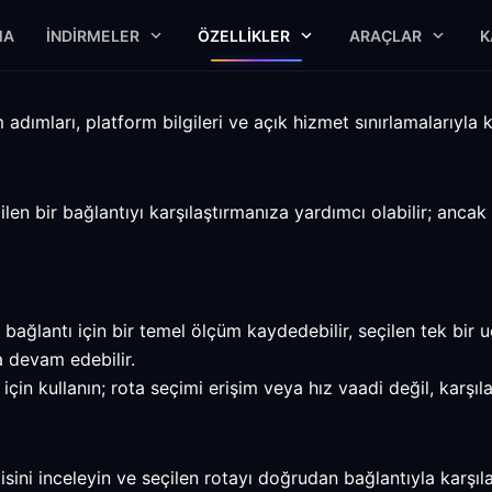
MA
İNDIRMELER
ÖZELLIKLER
ARAÇLAR
K
dımları, platform bilgileri ve açık hizmet sınırlamalarıyla ka
len bir bağlantıyı karşılaştırmanıza yardımcı olabilir; anca
ğlantı için bir temel ölçüm kaydedebilir, seçilen tek bir uç
 devam edebilir.
in kullanın; rota seçimi erişim veya hız vaadi değil, karşıl
ini inceleyin ve seçilen rotayı doğrudan bağlantıyla karşılaş