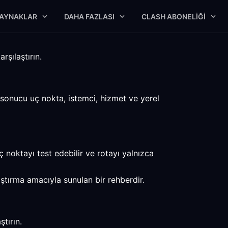
AYNAKLAR
DAHA FAZLASI
CLASH ABONELIĞI
rşılaştırın.
k sonucu uç nokta, istemci, hizmet ve yerel
 noktayı test edebilir ve rotayı yalnızca
aştırma amacıyla sunulan bir rehberdir.
tırın.