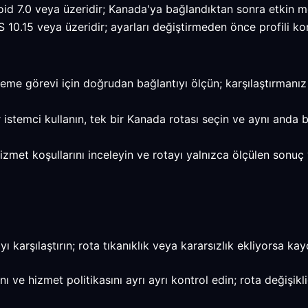
d 7.0 veya üzeridir; Kanada'ya bağlandıktan sonra etkin mo
.15 veya üzeridir; ayarları değiştirmeden önce profili kor
zleme görevi için doğrudan bağlantıyı ölçün; karşılaştırmanı
r istemci kullanın, tek bir Kanada rotası seçin ve aynı anda
, hizmet koşullarını inceleyin ve rotayı yalnızca ölçülen so
karşılaştırın; rota tıkanıklık veya kararsızlık ekliyorsa kayd
e hizmet politikasını ayrı ayrı kontrol edin; rota değişikli