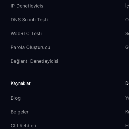
IP Denetleyicisi
İ
DNS Sızıntı Testi
O
WebRTC Testi
S
Parola Oluşturucu
G
Bağlantı Denetleyicisi
Kaynaklar
D
Blog
Y
Belgeler
K
CLI Rehberi
H