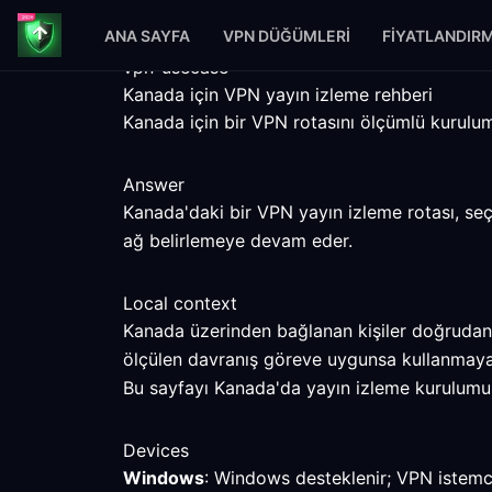
ANA SAYFA
VPN DÜĞÜMLERI
FIYATLANDIR
vpn-usecase
Kanada için VPN yayın izleme rehberi
Kanada için bir VPN rotasını ölçümlü kurulum a
Answer
Kanada'daki bir VPN yayın izleme rotası, seçi
ağ belirlemeye devam eder.
Local context
Kanada üzerinden bağlanan kişiler doğrudan ba
ölçülen davranış göreve uygunsa kullanmaya
Bu sayfayı Kanada'da yayın izleme kurulumu iç
Devices
Windows
: Windows desteklenir; VPN istemcis