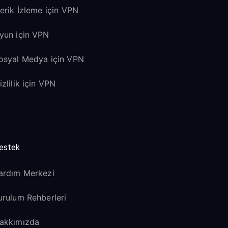
çerik İzleme için VPN
yun için VPN
osyal Medya için VPN
izlilik için VPN
estek
ardım Merkezi
urulum Rehberleri
akkımızda