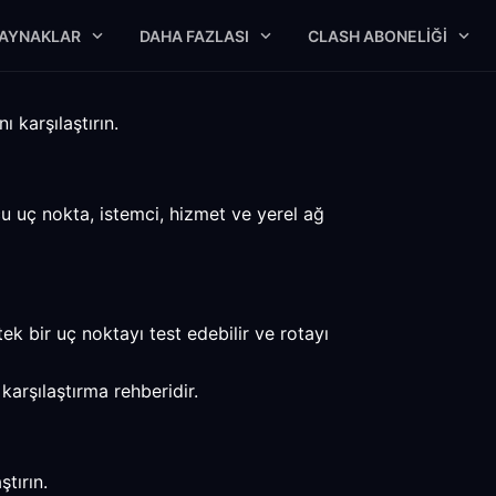
AYNAKLAR
DAHA FAZLASI
CLASH ABONELIĞI
 karşılaştırın.
cu uç nokta, istemci, hizmet ve yerel ağ
ek bir uç noktayı test edebilir ve rotayı
karşılaştırma rehberidir.
tırın.