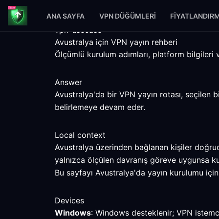
ANA SAYFA
VPN DÜĞÜMLERI
FIYATLANDIR
vpn-usecase
Avustralya için VPN yayın rehberi
Ölçümlü kurulum adımları, platform bilgileri v
Answer
Avustralya'da bir VPN yayın rotası, seçilen b
belirlemeye devam eder.
Local context
Avustralya üzerinden bağlanan kişiler doğruda
yalnızca ölçülen davranış göreve uygunsa k
Bu sayfayı Avustralya'da yayın kurulumu için k
Devices
Windows
: Windows desteklenir; VPN istemcis