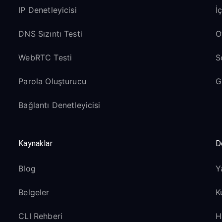
IP Denetleyicisi
İ
DNS Sızıntı Testi
O
WebRTC Testi
S
Parola Oluşturucu
G
Bağlantı Denetleyicisi
Kaynaklar
D
Blog
Y
Belgeler
K
CLI Rehberi
H