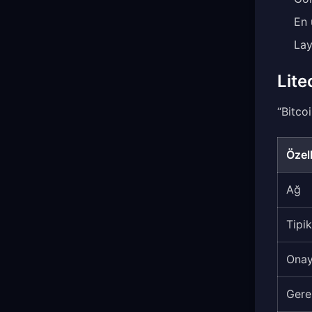
En 
Lay
Lite
“Bitco
Özell
Ağ
Tipik
Onay
Gere