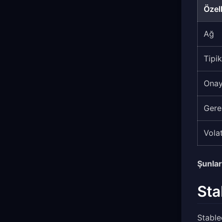
Özell
Ağ
Tipik
Onay
Gere
Volat
Şunlar 
Sta
Stablec