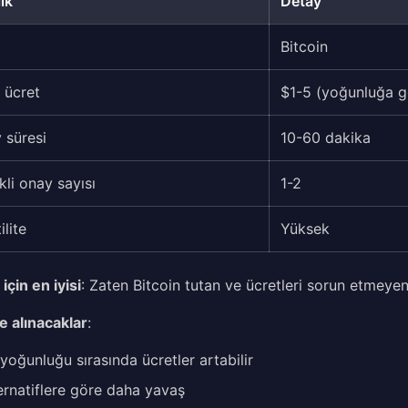
ik
Detay
Bitcoin
 ücret
$1-5 (yoğunluğa g
 süresi
10-60 dakika
kli onay sayısı
1-2
ilite
Yüksek
için en iyisi
: Zaten Bitcoin tutan ve ücretleri sorun etmeyen 
e alınacaklar
:
yoğunluğu sırasında ücretler artabilir
ernatiflere göre daha yavaş