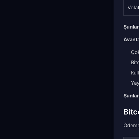
Volat
Şunlar 
Avanta
Çok
Bit
Kul
Yay
Şunlar 
Bitc
Ödemel