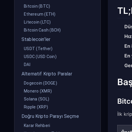
Bitcoin (BTC)
TL;
Ethereum (ETH)
Litecoin (LTC)
Düş
Bitcoin Cash (BCH)
Hız
Stablecoin’ler
En 
USDT (Tether)
En 
USDC (USD Coin)
DAI
Gen
Alternatif Kripto Paralar
Baş
Dogecoin (DOGE)
Monero (XMR)
Solana (SOL)
Bitc
Ripple (XRP)
İlk kr
Doğru Kripto Parayı Seçme
Karar Rehberi