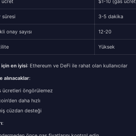
 ücret
$1-10 (gas ücretl
 süresi
3-5 dakika
kli onay sayısı
12-20
ilite
Yüksek
için en iyisi
: Ethereum ve DeFi ile rahat olan kullanıcılar
e alınacaklar
:
 ücretleri öngörülemez
coin’den daha hızlı
iş cüzdan desteği
ı
:
dermeden önce gas fiyatlarını kontrol edin