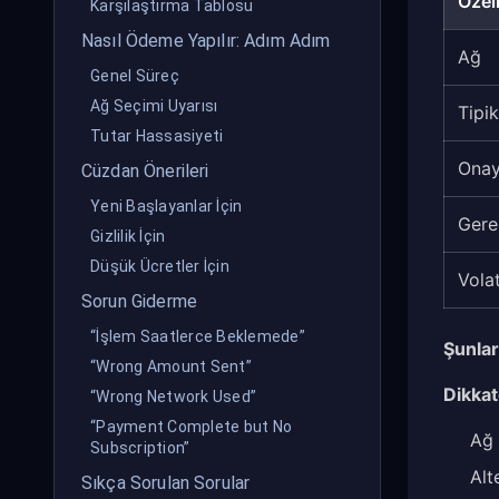
Özell
Karşılaştırma Tablosu
Nasıl Ödeme Yapılır: Adım Adım
Ağ
Genel Süreç
Ağ Seçimi Uyarısı
Tipik
Tutar Hassasiyeti
Onay
Cüzdan Önerileri
Yeni Başlayanlar İçin
Gere
Gizlilik İçin
Düşük Ücretler İçin
Volat
Sorun Giderme
“İşlem Saatlerce Beklemede”
Şunlar 
“Wrong Amount Sent”
Dikkat
“Wrong Network Used”
“Payment Complete but No
Ağ 
Subscription”
Alt
Sıkça Sorulan Sorular