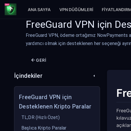
ANA SAYFA
VPN DÜĞÜMLERI
FIYATLANDIR
FreeGuard VPN için Des
FreeGuard VPN, ödeme ortağımız NowPayments aracılı
yardımcı olmak için desteklenen her seçeneği ayrıntı
GERI
İçindekiler
Fr
FreeGuard VPN için
Desteklenen Kripto Paralar
FreeGu
TL;DR (Hızlı Özet)
kılavu
açıklar
Başlıca Kripto Paralar