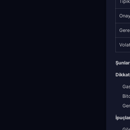
Tipik
Onay
Gere
Volat
Şunlar 
Dikkat
Gas
Bit
Gen
İpuçlar
Gön