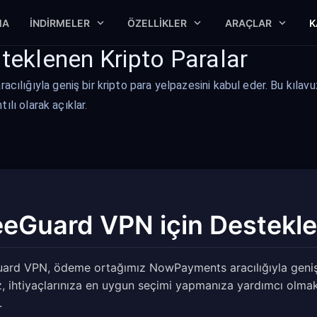
MA
İNDIRMELER
ÖZELLIKLER
ARAÇLAR
K
teklenen Kripto Paralar
ğıyla geniş bir kripto para yelpazesini kabul eder. Bu kılavuz
lı olarak açıklar.
eeGuard VPN için Destekle
ard VPN, ödeme ortağımız NowPayments aracılığıyla geniş b
z, ihtiyaçlarınıza en uygun seçimi yapmanıza yardımcı olmak 
.