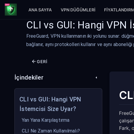
ANA SAYFA
VPN DÜĞÜMLERI
FIYATLANDIR
CLI vs GUI: Hangi VPN İ
FreeGuard, VPN kullanmanın iki yolunu sunar: düğmel
bağlanır, aynı protokolleri kullanır ve aynı aboneliği
GERI
İçindekiler
CL
CLI vs GUI: Hangi VPN
İstemcisi Size Uyar?
FreeGu
Yan Yana Karşılaştırma
çalışan
Fark, 
CLI Ne Zaman Kullanılmalı?