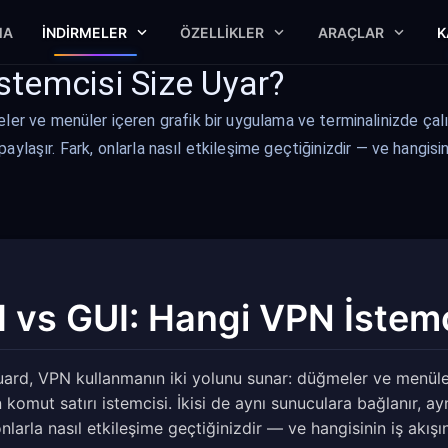
MA
İNDIRMELER
ÖZELLIKLER
ARAÇLAR
K
stemcisi Size Uyar?
er ve menüler içeren grafik bir uygulama ve terminalinizde çalış
 paylaşır. Fark, onlarla nasıl etkileşime geçtiğinizdir — ve hangis
I vs GUI: Hangi VPN İstemc
ard, VPN kullanmanın iki yolunu sunar: düğmeler ve menüler
 komut satırı istemcisi. İkisi de aynı sunuculara bağlanır, ayn
onlarla nasıl etkileşime geçtiğinizdir — ve hangisinin iş akı