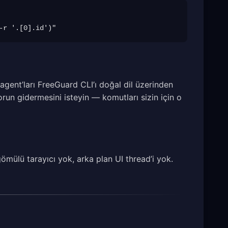
agent’ları FreeGuard CLI’ı doğal dil üzerinden
orun gidermesini isteyin — komutları sizin için o
ömülü tarayıcı yok, arka plan UI thread’i yok.