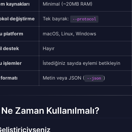
em kaynakları
Minimal (~20MB RAM)
okol değiştirme
Tek bayrak:
--protocol
u platform
macOS, Linux, Windows
l destek
Hayır
u işlemler
İstediğiniz sayıda eylemi betikleyin
 formatı
Metin veya JSON (
)
--json
 Ne Zaman Kullanılmalı?
Geliştiriciyseniz