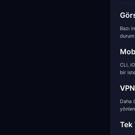
Görs
Bazı i
durum 
Mob
CLI, i
bir is
VPN’
Daha ö
yönlen
Tek 