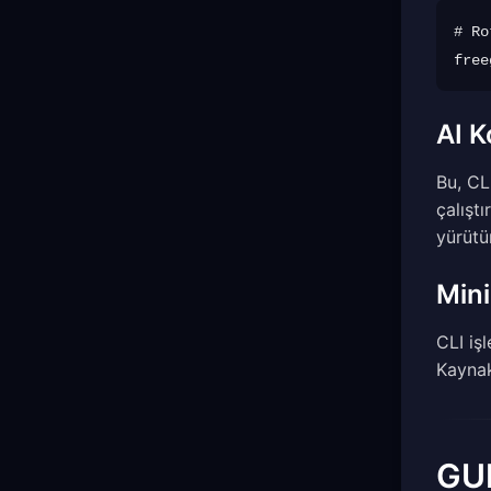
# Ro
AI K
Bu, CL
çalışt
yürütür
Mini
CLI iş
Kaynak
GUI