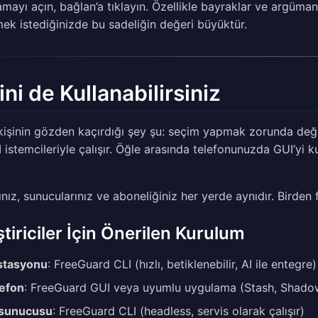
mayı açın, bağlan’a tıklayın. Özellikle bayraklar ve argüm
ek istediğinizde bu sadeliğin değeri büyüktür.
sini de Kullanabilirsiniz
işinin gözden kaçırdığı şey şu: seçim yapmak zorunda deği
 istemcileriyle çalışır. Öğle arasında telefonunuzda GUI’yi k
nız, sunucularınız ve aboneliğiniz her yerde aynıdır. Birden 
ştiriciler İçin Önerilen Kurulum
istasyonu
: FreeGuard CLI (hızlı, betiklenebilir, AI ile entegre)
efon
: FreeGuard GUI veya uyumlu uygulama (Stash, Shado
 sunucusu
: FreeGuard CLI (headless, servis olarak çalışır)