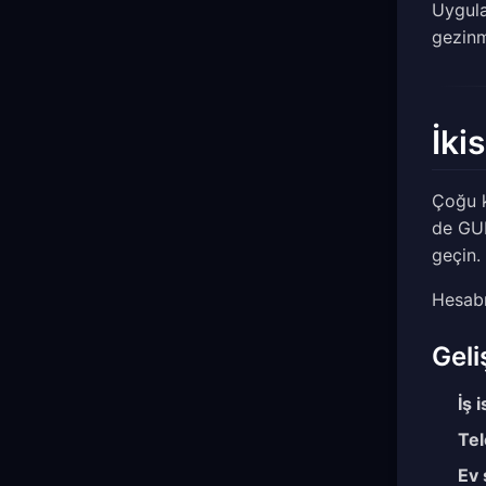
Uygula
gezinm
İki
Çoğu k
de GUI
geçin.
Hesabı
Geli
İş 
Tel
Ev