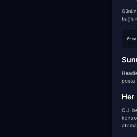
Gününü
bağlan
Sunu
Headle
posta 
Her 
CLI, b
kontro
otomati