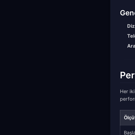
Gene
Diz
Tel
Ara
Per
Her ik
perfor
Ölçü
Başl