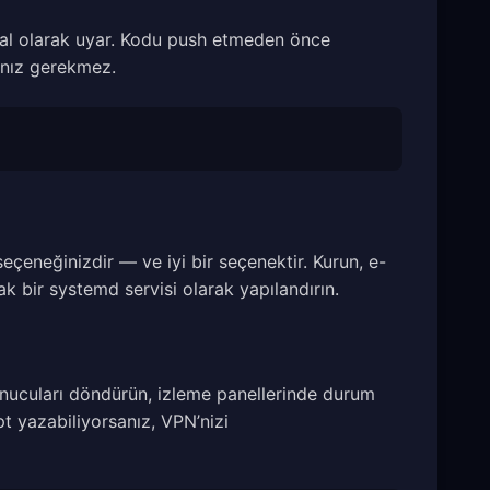
ğal olarak uyar. Kodu push etmeden önce
anız gerekmez.
seçeneğinizdir — ve iyi bir seçenektir. Kurun, e-
k bir systemd servisi olarak yapılandırın.
sunucuları döndürün, izleme panellerinde durum
pt yazabiliyorsanız, VPN’nizi