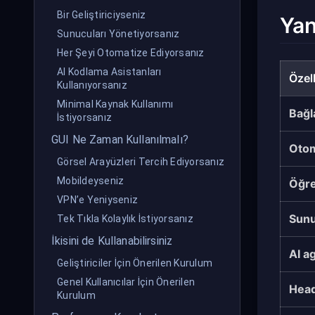
Bir Geliştiriciyseniz
Yan
Sunucuları Yönetiyorsanız
Her Şeyi Otomatize Ediyorsanız
AI Kodlama Asistanları
Özell
Kullanıyorsanız
Minimal Kaynak Kullanımı
Bağla
İstiyorsanız
GUI Ne Zaman Kullanılmalı?
Oto
Görsel Arayüzleri Tercih Ediyorsanız
Mobildeyseniz
Öğre
VPN’e Yeniyseniz
Sunu
Tek Tıkla Kolaylık İstiyorsanız
İkisini de Kullanabilirsiniz
AI a
Geliştiriciler İçin Önerilen Kurulum
Genel Kullanıcılar İçin Önerilen
Head
Kurulum