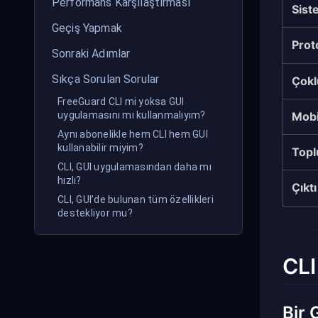
Performans Karşılaştırması
Sist
Geçiş Yapmak
Prot
Sonraki Adımlar
Sıkça Sorulan Sorular
Çokl
FreeGuard CLI mi yoksa GUI
Mobi
uygulamasını mı kullanmalıyım?
Aynı abonelikle hem CLI hem GUI
kullanabilir miyim?
Topl
CLI, GUI uygulamasından daha mı
hızlı?
Çıktı
CLI, GUI’de bulunan tüm özellikleri
destekliyor mu?
CLI
Bir 