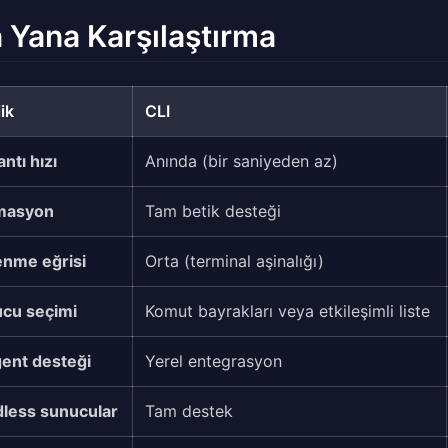
 Yana Karşılaştırma
ik
CLI
ntı hızı
Anında (bir saniyeden az)
masyon
Tam betik desteği
nme eğrisi
Orta (terminal aşinalığı)
cu seçimi
Komut bayrakları veya etkileşimli liste
gent desteği
Yerel entegrasyon
less sunucular
Tam destek