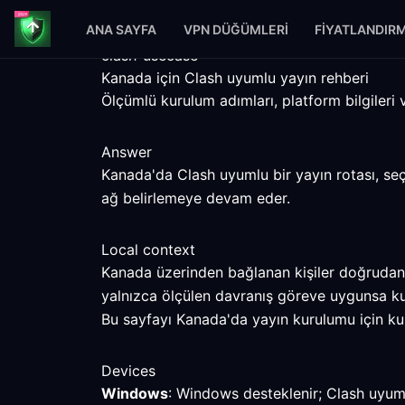
ANA SAYFA
VPN DÜĞÜMLERI
FIYATLANDIR
clash-usecase
Kanada için Clash uyumlu yayın rehberi
Ölçümlü kurulum adımları, platform bilgileri v
Answer
Kanada'da Clash uyumlu bir yayın rotası, seçi
ağ belirlemeye devam eder.
Local context
Kanada üzerinden bağlanan kişiler doğrudan ba
yalnızca ölçülen davranış göreve uygunsa k
Bu sayfayı Kanada'da yayın kurulumu için kull
Devices
Windows
: Windows desteklenir; Clash uyumlu