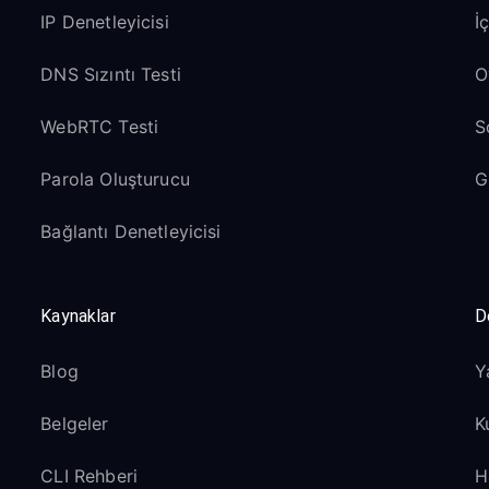
IP Denetleyicisi
İ
DNS Sızıntı Testi
O
WebRTC Testi
S
Parola Oluşturucu
G
Bağlantı Denetleyicisi
Kaynaklar
D
Blog
Y
Belgeler
K
CLI Rehberi
H