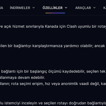
MA
İNDIRMELER
ÖZELLIKLER
ARAÇLAR
K
e açık hizmet sınırlarıyla Kanada için Clash uyumlu bir rotayı
len bir bağlantıyı karşılaştırmanıza yardımcı olabilir; anca
ğlantı için bir başlangıç ölçümü kaydedebilir, seçilen tek b
ullanmaya devam edebilir.
anın; rota seçimi erişim, hız veya anonimlik vaadi değil, kar
 istemciyi inceleyin ve seçilen rotayı doğrudan bağlantıyla 