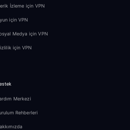
çerik İzleme için VPN
yun için VPN
osyal Medya için VPN
izlilik için VPN
estek
ardım Merkezi
urulum Rehberleri
akkımızda