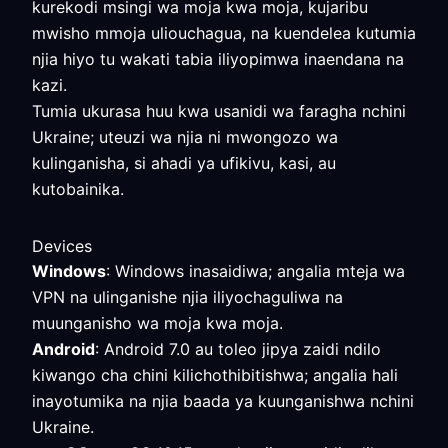
kurekodi msingi wa moja kwa moja, kujaribu
mwisho mmoja uliouchagua, na kuendelea kutumia
njia hiyo tu wakati tabia iliyopimwa inaendana na
kazi.
Tumia ukurasa huu kwa usanidi wa faragha nchini
Ukraine; uteuzi wa njia ni mwongozo wa
kulinganisha, si ahadi ya ufikivu, kasi, au
kutobainika.
Devices
Windows
: Windows inasaidiwa; angalia mteja wa
VPN na ulinganishe njia iliyochaguliwa na
muunganisho wa moja kwa moja.
Android
: Android 7.0 au toleo jipya zaidi ndilo
kiwango cha chini kilichothibitishwa; angalia hali
inayotumika na njia baada ya kuunganishwa nchini
Ukraine.