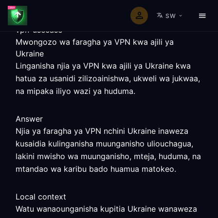
SW
vpn-usecase
Mwongozo wa faragha ya VPN kwa ajili ya
Ukraine
Linganisha njia ya VPN kwa ajili ya Ukraine kwa
hatua za usanidi zilizoainishwa, ukweli wa jukwaa,
na mipaka iliyo wazi ya huduma.
Answer
Njia ya faragha ya VPN nchini Ukraine inaweza
kusaidia kulinganisha muunganisho uliouchagua,
lakini mwisho wa muunganisho, mteja, huduma, na
mtandao wa karibu bado huamua matokeo.
Local context
Watu wanaounganisha kupitia Ukraine wanaweza