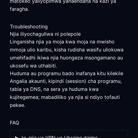
matokeo yaliyopimwa yanaendana na kazi ya
faragha.
Troubleshooting
Njia iliyochaguliwa ni polepole
Linganisha njia ya moja kwa moja na mwisho
mmoja ulio karibu, kisha rudisha wasifu uliokuwa
umehifadhi ikiwa njia huongeza msongamano au
ukosefu wa uthabiti.
Huduma au programu bado inafanya kitu kilekile
Angalia akaunti, kipindi (session) cha programu,
tabia ya DNS, na sera ya huduma kwa
kujitegemea; mabadiliko ya njia si ndiyo tofauti
pekee.
FAQ
Je, njia ya VPN ya Ukraine daima