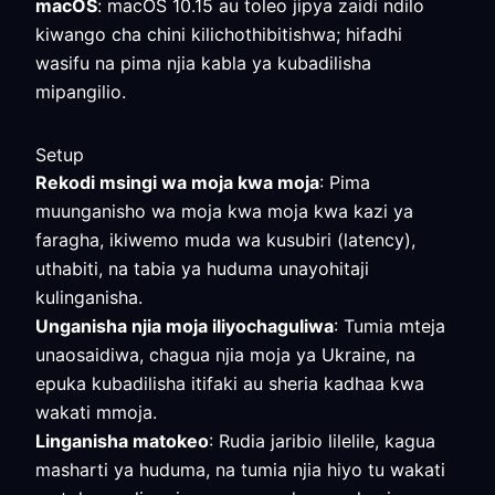
macOS
: macOS 10.15 au toleo jipya zaidi ndilo
kiwango cha chini kilichothibitishwa; hifadhi
wasifu na pima njia kabla ya kubadilisha
mipangilio.
Setup
Rekodi msingi wa moja kwa moja
: Pima
muunganisho wa moja kwa moja kwa kazi ya
faragha, ikiwemo muda wa kusubiri (latency),
uthabiti, na tabia ya huduma unayohitaji
kulinganisha.
Unganisha njia moja iliyochaguliwa
: Tumia mteja
unaosaidiwa, chagua njia moja ya Ukraine, na
epuka kubadilisha itifaki au sheria kadhaa kwa
wakati mmoja.
Linganisha matokeo
: Rudia jaribio lilelile, kagua
masharti ya huduma, na tumia njia hiyo tu wakati