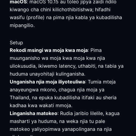
macOS
: macOS 10.15 au toleo jipya zaidi ndilo
kiwango cha chini kilichothibitishwa; hifadhi
wasifu (profile) na pima njia kabla ya kubadilisha
mipangilio.
Setup
Rekodi msingi wa moja kwa moja
: Pima
muunganisho wa moja kwa moja kwa njia
uliokusudia, ikiwemo latency, uthabiti, na tabia ya
huduma unayohitaji kulinganisha.
Unganisha njia moja iliyoteuliwa
: Tumia mteja
anayeungwa mkono, chagua njia moja ya
Thailand, na epuka kubadilisha itifaki au sheria
kadhaa kwa wakati mmoja.
Linganisha matokeo
: Rudia jaribio lilelile, kagua
masharti ya huduma, na weka njia tu pale
matokeo yaliyopimwa yanapolingana na njia