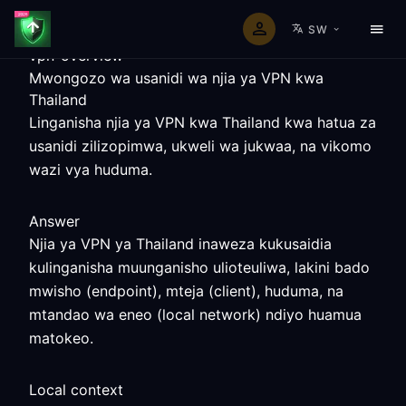
SW
vpn-overview
Mwongozo wa usanidi wa njia ya VPN kwa
Thailand
Linganisha njia ya VPN kwa Thailand kwa hatua za
usanidi zilizopimwa, ukweli wa jukwaa, na vikomo
wazi vya huduma.
Answer
Njia ya VPN ya Thailand inaweza kukusaidia
kulinganisha muunganisho ulioteuliwa, lakini bado
mwisho (endpoint), mteja (client), huduma, na
mtandao wa eneo (local network) ndiyo huamua
matokeo.
Local context