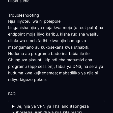
uliokusudia.
Troubleshooting
Njia iliyoteuliwa ni polepole
Linganisha njia ya moja kwa moja (direct path) na
endpoint moja iliyo karibu, kisha rudisha wasifu
uliokuwa umehifadhi ikiwa njia huongeza
msongamano au kukosekana kwa uthabiti.
Huduma au programu bado ina tabia ile ile
Chunguza akaunti, kipindi cha matumizi cha
programu (app session), tabia ya DNS, na sera ya
huduma kwa kujitegemea; mabadiliko ya njia si
ndiyo kigezo pekee.
FAQ
Je, njia ya VPN ya Thailand itaongeza
kuboresha usanidi wa njia kila mara?