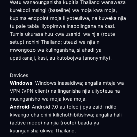
Watu wanaounganisha kupitia Thailand wanaweza
kurekodi msingi (baseline) wa moja kwa moja,
kupima endpoint moja iliyoteuliwa, na kuweka njia
tu pale tabia iliyopimwa inapolingana na kazi.
Tumia ukurasa huu kwa usanidi wa njia (route
setup) nchini Thailand; uteuzi wa njia ni
mwongozo wa kulinganisha, si ahadi ya
upatikanaji, kasi, au kutobojwa (anonymity).
Devices
Windows
: Windows inasaidiwa; angalia mteja wa
VPN (VPN client) na linganisha njia uliyoteua na
muunganisho wa moja kwa moja.
Android
: Android 7.0 au toleo jipya zaidi ndilo
kiwango cha chini kilichothibitishwa; angalia hali
(active mode) na njia (route) baada ya
kuunganisha ukiwa Thailand.