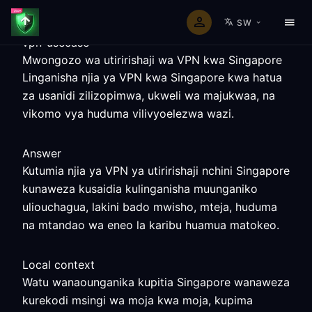
SW
vpn-usecase
Mwongozo wa utiririshaji wa VPN kwa Singapore
Linganisha njia ya VPN kwa Singapore kwa hatua
za usanidi zilizopimwa, ukweli wa majukwaa, na
vikomo vya huduma vilivyoelezwa wazi.
Answer
Kutumia njia ya VPN ya utiririshaji nchini Singapore
kunaweza kusaidia kulinganisha muunganiko
uliouchagua, lakini bado mwisho, mteja, huduma
na mtandao wa eneo la karibu huamua matokeo.
Local context
Watu wanaounganika kupitia Singapore wanaweza
kurekodi msingi wa moja kwa moja, kupima