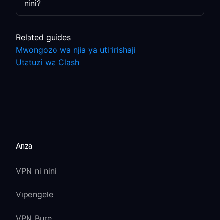
nini?
Related guides
Mwongozo wa njia ya utiririshaji
Utatuzi wa Clash
Anza
VPN ni nini
Vipengele
VPN Bure