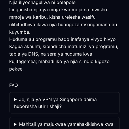
Njia iliyochaguliwa ni polepole
Linganisha njia ya moja kwa moja na mwisho
mmoja wa karibu, kisha urejeshe wasifu
ulihifadhiwa ikiwa njia huongeza msongamano au
kuyumba.
Huduma au programu bado inafanya vivyo hivyo
Kagua akaunti, kipindi cha matumizi ya programu,
tabia ya DNS, na sera ya huduma kwa
kujitegemea; mabadiliko ya njia si ndio kigezo
pekee.
FAQ
Je, njia ya VPN ya Singapore daima
huboresha utiririshaji?
Mahitaji ya majukwaa yamehakikishwa kwa