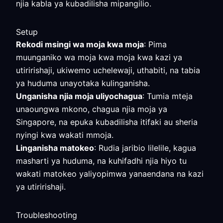
njia kabla ya kubadilisha mipangilio.
Setup
Rekodi msingi wa moja kwa moja
: Pima
muunganiko wa moja kwa moja kwa kazi ya
utiririshaji, ukiwemo uchelewaji, uthabiti, na tabia
ya huduma unayotaka kulinganisha.
Unganisha njia moja uliyochagua
: Tumia mteja
unaoungwa mkono, chagua njia moja ya
Singapore, na epuka kubadilisha itifaki au sheria
nyingi kwa wakati mmoja.
Linganisha matokeo
: Rudia jaribio lilelile, kagua
masharti ya huduma, na kuhifadhi njia hiyo tu
wakati matokeo yaliyopimwa yanaendana na kazi
ya utiririshaji.
Troubleshooting