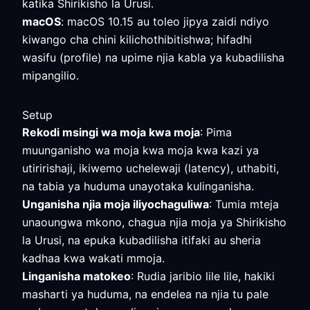
katika Shirikisho la Urusi.
macOS
: macOS 10.15 au toleo jipya zaidi ndiyo
kiwango cha chini kilichothibitishwa; hifadhi
wasifu (profile) na upime njia kabla ya kubadilisha
mipangilio.
Setup
Rekodi msingi wa moja kwa moja
: Pima
muunganisho wa moja kwa moja kwa kazi ya
utiririshaji, ikiwemo uchelewaji (latency), uthabiti,
na tabia ya huduma unayotaka kulinganisha.
Unganisha njia moja iliyochaguliwa
: Tumia mteja
unaoungwa mkono, chagua njia moja ya Shirikisho
la Urusi, na epuka kubadilisha itifaki au sheria
kadhaa kwa wakati mmoja.
Linganisha matokeo
: Rudia jaribio lile lile, hakiki
masharti ya huduma, na endelea na njia tu pale