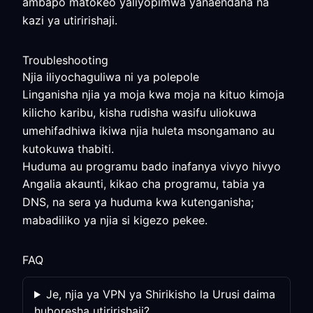
ambapo matokeo yaliyopimwa yanaendana na
kazi ya utiririshaji.
Troubleshooting
Njia iliyochaguliwa ni ya polepole
Linganisha njia ya moja kwa moja na kituo kimoja
kilicho karibu, kisha rudisha wasifu uliokuwa
umehifadhiwa ikiwa njia huleta msongamano au
kutokuwa thabiti.
Huduma au programu bado inafanya vivyo hivyo
Angalia akaunti, kikao cha programu, tabia ya
DNS, na sera ya huduma kwa kutenganisha;
mabadiliko ya njia si kigezo pekee.
FAQ
Je, njia ya VPN ya Shirikisho la Urusi daima
huboresha utiririshaji?