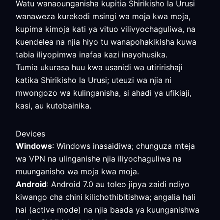
Watu wanaounganisha kupitia Shirikisho la Urusi
wanaweza kurekodi msingi wa moja kwa moja,
kupima kimoja kati ya vituo vilivyochaguliwa, na
kuendelea na njia hiyo tu wanapohakikisha kuwa
tabia iliyopimwa inafaa kazi inayohusika.
Tumia ukurasa huu kwa usanidi wa utiririshaji
katika Shirikisho la Urusi; uteuzi wa njia ni
mwongozo wa kulinganisha, si ahadi ya ufikiaji,
kasi, au kutobainika.
Devices
Windows
: Windows inasaidiwa; chunguza mteja
wa VPN na ulinganishe njia iliyochaguliwa na
muunganisho wa moja kwa moja.
Android
: Android 7.0 au toleo jipya zaidi ndiyo
kiwango cha chini kilichothibitishwa; angalia hali
hai (active mode) na njia baada ya kuunganishwa