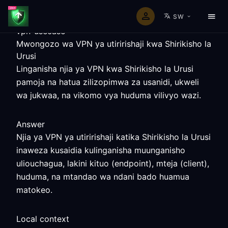
SW
vpn-usecase
Mwongozo wa VPN ya utiririshaji kwa Shirikisho la
Urusi
Linganisha njia ya VPN kwa Shirikisho la Urusi
pamoja na hatua zilizopimwa za usanidi, ukweli
wa jukwaa, na vikomo vya huduma vilivyo wazi.
Answer
Njia ya VPN ya utiririshaji katika Shirikisho la Urusi
inaweza kusaidia kulinganisha muunganisho
uliouchagua, lakini kituo (endpoint), mteja (client),
huduma, na mtandao wa ndani bado huamua
matokeo.
Local context