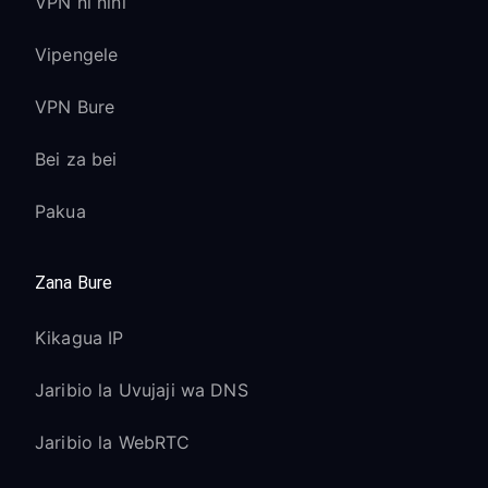
VPN ni nini
Vipengele
VPN Bure
Bei za bei
Pakua
Zana Bure
Kikagua IP
Jaribio la Uvujaji wa DNS
Jaribio la WebRTC