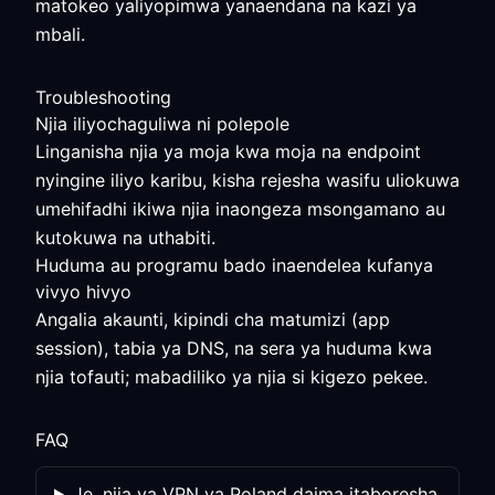
matokeo yaliyopimwa yanaendana na kazi ya
mbali.
Troubleshooting
Njia iliyochaguliwa ni polepole
Linganisha njia ya moja kwa moja na endpoint
nyingine iliyo karibu, kisha rejesha wasifu uliokuwa
umehifadhi ikiwa njia inaongeza msongamano au
kutokuwa na uthabiti.
Huduma au programu bado inaendelea kufanya
vivyo hivyo
Angalia akaunti, kipindi cha matumizi (app
session), tabia ya DNS, na sera ya huduma kwa
njia tofauti; mabadiliko ya njia si kigezo pekee.
FAQ
Je, njia ya VPN ya Poland daima itaboresha