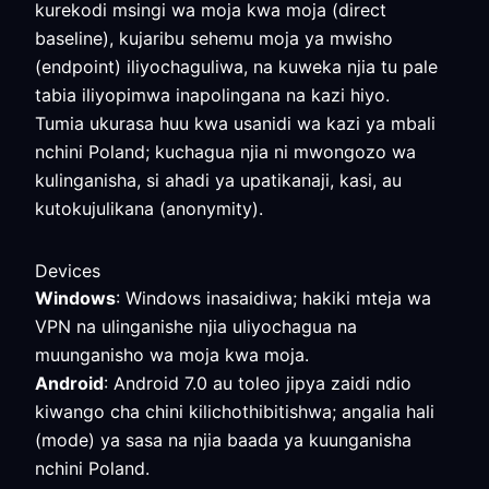
kurekodi msingi wa moja kwa moja (direct
baseline), kujaribu sehemu moja ya mwisho
(endpoint) iliyochaguliwa, na kuweka njia tu pale
tabia iliyopimwa inapolingana na kazi hiyo.
Tumia ukurasa huu kwa usanidi wa kazi ya mbali
nchini Poland; kuchagua njia ni mwongozo wa
kulinganisha, si ahadi ya upatikanaji, kasi, au
kutokujulikana (anonymity).
Devices
Windows
: Windows inasaidiwa; hakiki mteja wa
VPN na ulinganishe njia uliyochagua na
muunganisho wa moja kwa moja.
Android
: Android 7.0 au toleo jipya zaidi ndio
kiwango cha chini kilichothibitishwa; angalia hali
(mode) ya sasa na njia baada ya kuunganisha
nchini Poland.