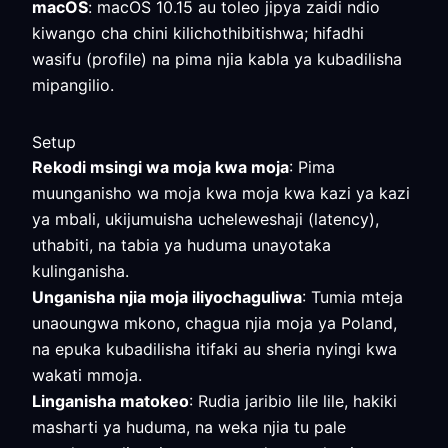
macOS
: macOS 10.15 au toleo jipya zaidi ndio
kiwango cha chini kilichothibitishwa; hifadhi
wasifu (profile) na pima njia kabla ya kubadilisha
mipangilio.
Setup
Rekodi msingi wa moja kwa moja
: Pima
muunganisho wa moja kwa moja kwa kazi ya kazi
ya mbali, ukijumuisha ucheleweshaji (latency),
uthabiti, na tabia ya huduma unayotaka
kulinganisha.
Unganisha njia moja iliyochaguliwa
: Tumia mteja
unaoungwa mkono, chagua njia moja ya Poland,
na epuka kubadilisha itifaki au sheria nyingi kwa
wakati mmoja.
Linganisha matokeo
: Rudia jaribio lile lile, hakiki
masharti ya huduma, na weka njia tu pale