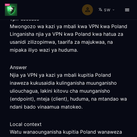
SW
vpn-usecase
Mwongozo wa kazi ya mbali kwa VPN kwa Poland
Linganisha njia ya VPN kwa Poland kwa hatua za
usanidi zilizopimwa, taarifa za majukwaa, na
mipaka iliyo wazi ya huduma.
Answer
Njia ya VPN ya kazi ya mbali kupitia Poland
inaweza kukusaidia kulinganisha muunganisho
uliouchagua, lakini kitovu cha muunganisho
(endpoint), mteja (client), huduma, na mtandao wa
ndani bado vinaamua matokeo.
Local context
Watu wanaounganisha kupitia Poland wanaweza