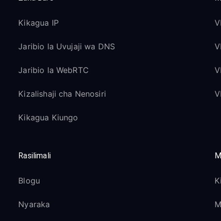
Kikagua IP
V
Jaribio la Uvujaji wa DNS
V
Jaribio la WebRTC
V
Kizalishaji cha Nenosiri
V
Kikagua Kiungo
Rasilimali
M
Blogu
K
Nyaraka
M