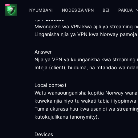
NYUMBANI
NODES ZA VPN
BEI
PAKUA
vpn-usecase
Mwongozo wa VPN kwa ajili ya streaming n
Linganisha njia ya VPN kwa Norway pamoja na
Answer
Njia ya VPN ya kuunganisha kwa streaming n
mteja (client), huduma, na mtandao wa nda
Local context
Watu wanaounganisha kupitia Norway wanawe
kuweka njia hiyo tu wakati tabia iliyopimwa
Tumia ukurasa huu kwa usanidi wa streaming 
kutokujulikana (anonymity).
Devices