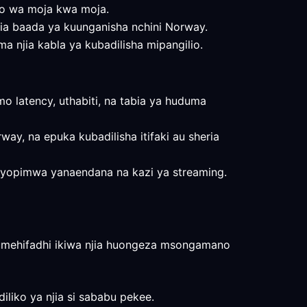
ho wa moja kwa moja.
 njia baada ya kuunganisha nchini Norway.
ma njia kabla ya kubadilisha mipangilio.
 latency, uthabiti, na tabia ya huduma
ay, na epuka kubadilisha itifaki au sheria
yaliyopimwa yanaendana na kazi ya streaming.
wa umehifadhi ikiwa njia huongeza msongamano
iliko ya njia si sababu pekee.