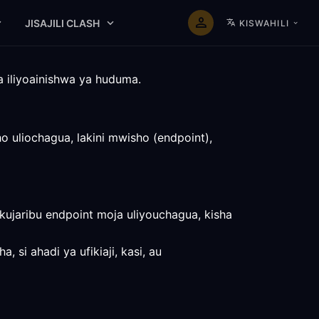
JISAJILI CLASH
KISWAHILI
a iliyoainishwa ya huduma.
 uliochagua, lakini mwisho (endpoint),
ujaribu endpoint moja uliyouchagua, kisha
si ahadi ya ufikiaji, kasi, au