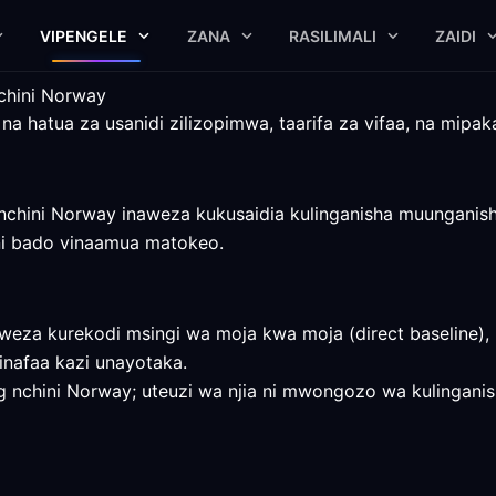
VIPENGELE
ZANA
RASILIMALI
ZAIDI
chini Norway
 hatua za usanidi zilizopimwa, taarifa za vifaa, na mipak
chini Norway inaweza kukusaidia kulinganisha muunganisho
ni bado vinaamua matokeo.
za kurekodi msingi wa moja kwa moja (direct baseline), k
 inafaa kazi unayotaka.
nchini Norway; uteuzi wa njia ni mwongozo wa kulinganisha, 