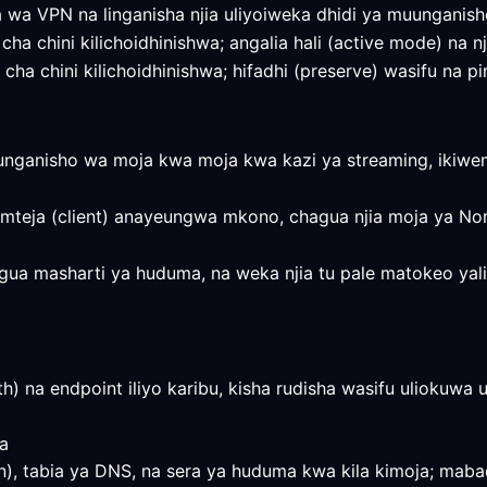
a wa VPN na linganisha njia uliyoiweka dhidi ya muunganis
 cha chini kilichoidhinishwa; angalia hali (active mode) na
cha chini kilichoidhinishwa; hifadhi (preserve) wasifu na pi
unganisho wa moja kwa moja kwa kazi ya streaming, ikiwemo
 mteja (client) anayeungwa mkono, chagua njia moja ya Norw
e, kagua masharti ya huduma, na weka njia tu pale matokeo 
th) na endpoint iliyo karibu, kisha rudisha wasifu ulioku
a
on), tabia ya DNS, na sera ya huduma kwa kila kimoja; mabad