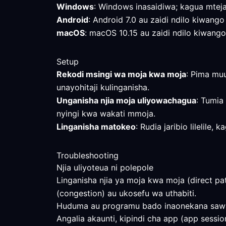
Windows
: Windows inasaidiwa; kagua mtej
Android
: Android 7.0 au zaidi ndilo kiwango
macOS
: macOS 10.15 au zaidi ndilo kiwango 
Setup
Rekodi msingi wa moja kwa moja
: Pima mu
unayohitaji kulinganisha.
Unganisha njia moja uliyowachagua
: Tumia
nyingi kwa wakati mmoja.
Linganisha matokeo
: Rudia jaribio lilelil
Troubleshooting
Njia uliyoteua ni polepole
Linganisha njia ya moja kwa moja (direct pa
(congestion) au ukosefu wa uthabiti.
Huduma au programu bado inaonekana saw
Angalia akaunti, kipindi cha app (app sessi