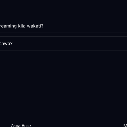
reaming kila wakati?
tishwa?
Zana Bure
M