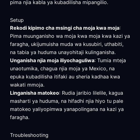
pima njia kabla ya kubadilisha mipangilio.
Setup
Rekodi kipimo cha msingi cha moja kwa moja
:
Pima muunganisho wa moja kwa moja kwa kazi ya
faragha, ukijumuisha muda wa kusubiri, uthabiti,
na tabia ya huduma unayohitaji kulinganisha.
Unganisha njia moja iliyochaguliwa
: Tumia mteja
unaotumika, chagua njia moja ya Mexico, na
epuka kubadilisha itifaki au sheria kadhaa kwa
wakati mmoja.
Linganisha matokeo
: Rudia jaribio lilelile, kagua
masharti ya huduma, na hifadhi njia hiyo tu pale
matokeo yaliyopimwa yanapolingana na kazi ya
faragha.
Troubleshooting