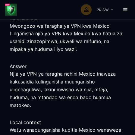
SW
vpn-usecase
Mwongozo wa faragha ya VPN kwa Mexico
Linganisha njia ya VPN kwa Mexico kwa hatua za
usanidi zinazopimwa, ukweli wa mifumo, na
mipaka ya huduma iliyo wazi.
Answer
Njia ya VPN ya faragha nchini Mexico inaweza
kukusaidia kulinganisha muunganisho
uliochaguliwa, lakini mwisho wa njia, mteja,
huduma, na mtandao wa eneo bado huamua
matokeo.
Local context
Watu wanaounganisha kupitia Mexico wanaweza