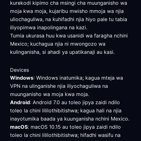
kurekodi kipimo cha msingi cha muunganisho wa
moja kwa moja, kujaribu mwisho mmoja wa njia
uliochaguliwa, na kuhifadhi njia hiyo pale tu tabia
iliyopimwa inapolingana na kazi.
Tumia ukurasa huu kwa usanidi wa faragha nchini
Mexico; kuchagua njia ni mwongozo wa
kulinganisha, si ahadi ya upatikanaji au kasi.
Devices
Windows
: Windows inatumika; kagua mteja wa
VPN na ulinganishe njia iliyochaguliwa na
muunganisho wa moja kwa moja.
Android
: Android 7.0 au toleo jipya zaidi ndilo
toleo la chini lililothibitishwa; kagua hali na njia
inayotumika baada ya kuunganisha nchini Mexico.
macOS
: macOS 10.15 au toleo jipya zaidi ndilo
toleo la chini lililothibitishwa; hifadhi wasifu na