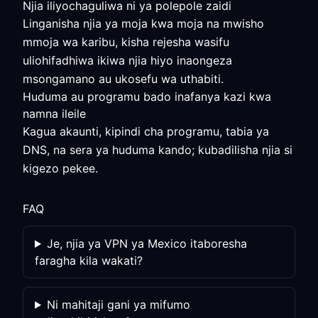
Njia iliyochaguliwa ni ya polepole zaidi
Linganisha njia ya moja kwa moja na mwisho
mmoja wa karibu, kisha rejesha wasifu
uliohifadhiwa ikiwa njia hiyo inaongeza
msongamano au ukosefu wa uthabiti.
Huduma au programu bado inafanya kazi kwa
namna ileile
Kagua akaunti, kipindi cha programu, tabia ya
DNS, na sera ya huduma kando; kubadilisha njia si
kigezo pekee.
FAQ
Je, njia ya VPN ya Mexico itaboresha
faragha kila wakati?
Ni mahitaji gani ya mifumo