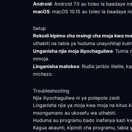
Android
: Android 7.0 au toleo la baadaye ndi
macOS
: macOS 10.15 au toleo la baadaye ndil
Setup
Rekodi kipimo cha msingi cha moja kwa mo
uthabiti na tabia ya huduma unayohitaji kuli
Unganisha njia moja iliyochaguliwa
: Tumia 
mmoja.
Linganisha matokeo
: Rudia jaribio lilelil
michezo.
Troubleshooting
Njia iliyochaguliwa ni ya polepole zaidi
Linganisha njia ya moja kwa moja na kituo k
msongamano au ukosefu wa uthabiti.
Huduma au programu bado inafanya kazi kwa 
Kagua akaunti, kipindi cha programu, tabia 