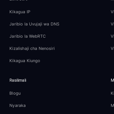
Kikagua IP
V
Jaribio la Uvujaji wa DNS
V
Jaribio la WebRTC
V
Kizalishaji cha Nenosiri
V
Kikagua Kiungo
Rasilimali
M
Blogu
K
Nyaraka
M