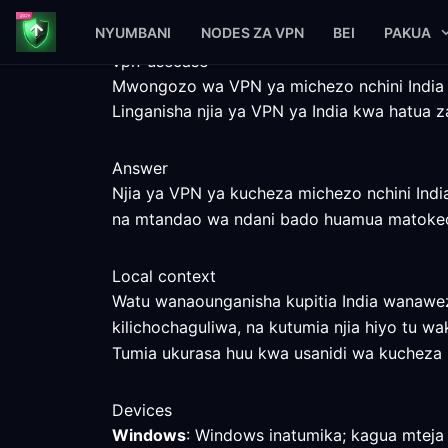
NYUMBANI
NODES ZA VPN
BEI
PAKUA
vpn-usecase
Mwongozo wa VPN ya michezo nchini India
Linganisha njia ya VPN ya India kwa hatua z
Answer
Njia ya VPN ya kucheza michezo nchini Indi
na mtandao wa ndani bado huamua matoke
Local context
Watu wanaounganisha kupitia India wanawez
kilichochaguliwa, na kutumia njia hiyo tu wak
Tumia ukurasa huu kwa usanidi wa kucheza mi
Devices
Windows
: Windows inatumika; kagua mteja