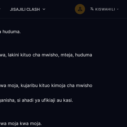
JISAJILI CLASH
KISWAHILI
ya huduma.
wa, lakini kituo cha mwisho, mteja, huduma
a moja, kujaribu kituo kimoja cha mwisho
sha, si ahadi ya ufikiaji au kasi.
o wa moja kwa moja.