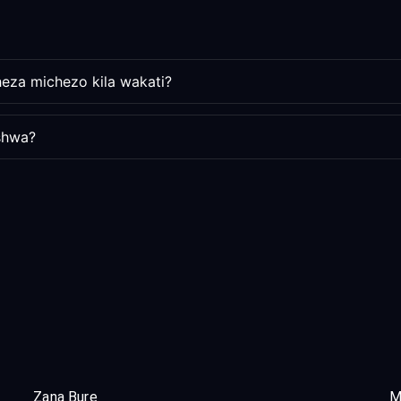
heza michezo kila wakati?
ishwa?
Zana Bure
M