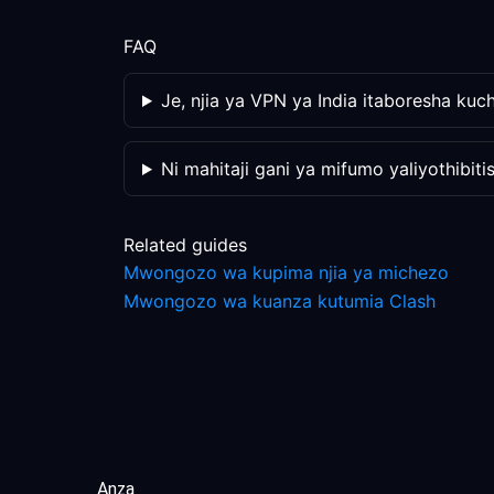
FAQ
Je, njia ya VPN ya India itaboresha kuc
Ni mahitaji gani ya mifumo yaliyothibit
Related guides
Mwongozo wa kupima njia ya michezo
Mwongozo wa kuanza kutumia Clash
Anza