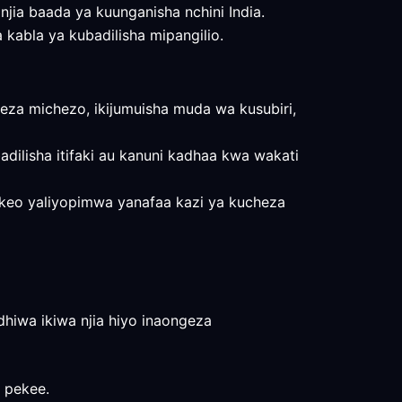
a njia baada ya kuunganisha nchini India.
ia kabla ya kubadilisha mipangilio.
za michezo, ikijumuisha muda wa kusubiri,
adilisha itifaki au kanuni kadhaa kwa wakati
atokeo yaliyopimwa yanafaa kazi ya kucheza
dhiwa ikiwa njia hiyo inaongeza
o pekee.