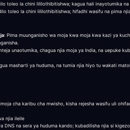
lo toleo la chini lililothibitishwa; kagua hali inayotumika n
o toleo la chini lililothibitishwa; hifadhi wasifu na pima nj
ja
: Pima muunganisho wa moja kwa moja kwa kazi ya kuche
nganisha.
mteja unaotumika, chagua njia moja ya India, na uepuke kub
e, kagua masharti ya huduma, na tumia njia hiyo tu wakati m
imoja cha karibu cha mwisho, kisha rejesha wasifu uli ohifa
njia ileile
ya DNS na sera ya huduma kando; kubadilisha njia si kigez