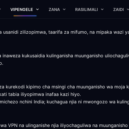
VIPENGELE
ZANA
RASILIMALI
ZAIDI
a usanidi zilizopimwa, taarifa za mifumo, na mipaka wazi 
a inaweza kukusaidia kulinganisha muunganisho uliochaguli
o.
a kurekodi kipimo cha msingi cha muunganisho wa moja kw
ati tabia iliyopimwa inafaa kazi hiyo.
chezo nchini India; kuchagua njia ni mwongozo wa kulingani
 wa VPN na ulinganishe njia iliyochaguliwa na muunganish