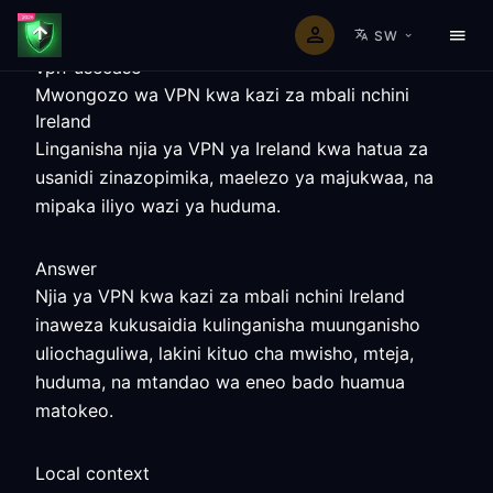
SW
vpn-usecase
Mwongozo wa VPN kwa kazi za mbali nchini
Ireland
Linganisha njia ya VPN ya Ireland kwa hatua za
usanidi zinazopimika, maelezo ya majukwaa, na
mipaka iliyo wazi ya huduma.
Answer
Njia ya VPN kwa kazi za mbali nchini Ireland
inaweza kukusaidia kulinganisha muunganisho
uliochaguliwa, lakini kituo cha mwisho, mteja,
huduma, na mtandao wa eneo bado huamua
matokeo.
Local context