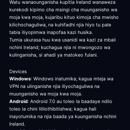
Watu wanaounganisha kupitia Ireland wanaweza
kurekodi kipimo cha msingi cha muunganisho wa
moja kwa moja, kujaribu kituo kimoja cha mwisho
kilichochaguliwa, na kuhifadhi njia hiyo tu pale
tabia iliyopimwa inapofaa kazi husika.
Tumia ukurasa huu kwa usanidi wa kazi za mbali
nchini Ireland; kuchagua njia ni mwongozo wa
kulinganisha, si ahadi ya matokeo fulani.
Devices
Windows
: Windows inatumika; kagua mteja wa
VPN na ulinganishe njia iliyochaguliwa na
muunganisho wa moja kwa moja.
Android
: Android 7.0 au toleo la baadaye ndilo
toleo la chini lililothibitishwa; kagua hali
inayotumika na njia baada ya kuunganisha nchini
Ireland.