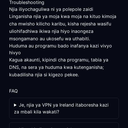
Troubleshooting
Njia iliyochaguliwa ni ya polepole zaidi
Linganisha njia ya moja kwa moja na kituo kimoja
cha mwisho kilicho karibu, kisha rejesha wasifu
uliohifadhiwa ikiwa njia hiyo inaongeza
msongamano au ukosefu wa uthabiti.
Huduma au programu bado inafanya kazi vivyo
hivyo
Kagua akaunti, kipindi cha programu, tabia ya
DNS, na sera ya huduma kwa kutenganisha;
kubadilisha njia si kigezo pekee.
FAQ
Je, njia ya VPN ya Ireland itaboresha kazi
za mbali kila wakati?