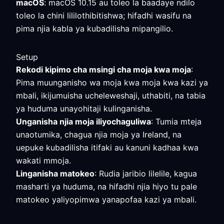
macOS
: macOS 10.15 au toleo la baadaye ndilo
toleo la chini lililothibitishwa; hifadhi wasifu na
pima njia kabla ya kubadilisha mipangilio.
Setup
Rekodi kipimo cha msingi cha moja kwa moja
:
Pima muunganisho wa moja kwa moja kwa kazi ya
mbali, ikijumuisha ucheleweshaji, uthabiti, na tabia
ya huduma unayohitaji kulinganisha.
Unganisha njia moja iliyochaguliwa
: Tumia mteja
unaotumika, chagua njia moja ya Ireland, na
uepuke kubadilisha itifaki au kanuni kadhaa kwa
wakati mmoja.
Linganisha matokeo
: Rudia jaribio lilelile, kagua
masharti ya huduma, na hifadhi njia hiyo tu pale
matokeo yaliyopimwa yanapofaa kazi ya mbali.