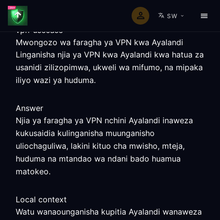
SW
vpn-usecase
Mwongozo wa faragha ya VPN kwa Ayalandi
Linganisha njia ya VPN kwa Ayalandi kwa hatua za
usanidi zilizopimwa, ukweli wa mifumo, na mipaka
iliyo wazi ya huduma.
Answer
Njia ya faragha ya VPN nchini Ayalandi inaweza
kukusaidia kulinganisha muunganisho
uliochaguliwa, lakini kituo cha mwisho, mteja,
huduma na mtandao wa ndani bado huamua
matokeo.
Local context
Watu wanaounganisha kupitia Ayalandi wanaweza