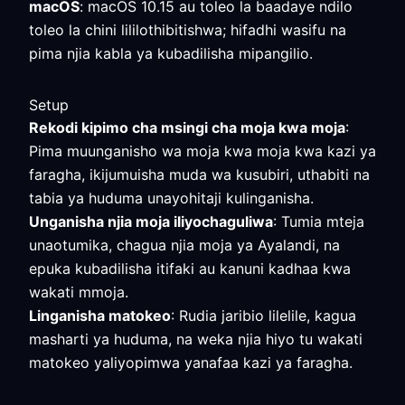
macOS
: macOS 10.15 au toleo la baadaye ndilo
toleo la chini lililothibitishwa; hifadhi wasifu na
pima njia kabla ya kubadilisha mipangilio.
Setup
Rekodi kipimo cha msingi cha moja kwa moja
:
Pima muunganisho wa moja kwa moja kwa kazi ya
faragha, ikijumuisha muda wa kusubiri, uthabiti na
tabia ya huduma unayohitaji kulinganisha.
Unganisha njia moja iliyochaguliwa
: Tumia mteja
unaotumika, chagua njia moja ya Ayalandi, na
epuka kubadilisha itifaki au kanuni kadhaa kwa
wakati mmoja.
Linganisha matokeo
: Rudia jaribio lilelile, kagua
masharti ya huduma, na weka njia hiyo tu wakati
matokeo yaliyopimwa yanafaa kazi ya faragha.