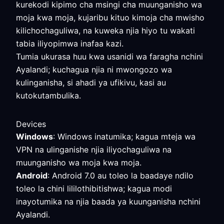
kurekodi kipimo cha msingi cha muunganisho wa
moja kwa moja, kujaribu kituo kimoja cha mwisho
kilichochaguliwa, na kuweka njia hiyo tu wakati
tabia iliyopimwa inafaa kazi.
Tumia ukurasa huu kwa usanidi wa faragha nchini
Ayalandi; kuchagua njia ni mwongozo wa
kulinganisha, si ahadi ya ufikivu, kasi au
kutokutambulika.
Devices
Windows
: Windows inatumika; kagua mteja wa
VPN na ulinganishe njia iliyochaguliwa na
muunganisho wa moja kwa moja.
Android
: Android 7.0 au toleo la baadaye ndilo
toleo la chini lililothibitishwa; kagua modi
inayotumika na njia baada ya kuunganisha nchini
Ayalandi.