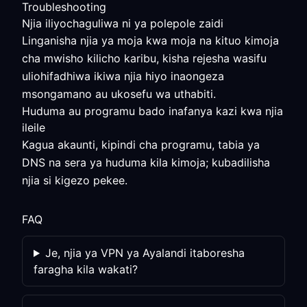
Troubleshooting
Njia iliyochaguliwa ni ya polepole zaidi
Linganisha njia ya moja kwa moja na kituo kimoja
cha mwisho kilicho karibu, kisha rejesha wasifu
uliohifadhiwa ikiwa njia hiyo inaongeza
msongamano au ukosefu wa uthabiti.
Huduma au programu bado inafanya kazi kwa njia
ileile
Kagua akaunti, kipindi cha programu, tabia ya
DNS na sera ya huduma kila kimoja; kubadilisha
njia si kigezo pekee.
FAQ
Je, njia ya VPN ya Ayalandi itaboresha
faragha kila wakati?