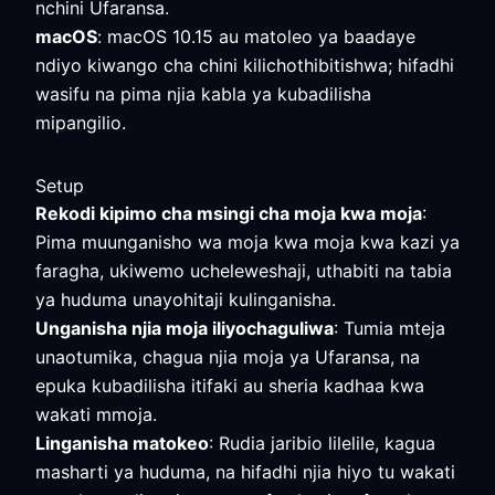
nchini Ufaransa.
macOS
: macOS 10.15 au matoleo ya baadaye
ndiyo kiwango cha chini kilichothibitishwa; hifadhi
wasifu na pima njia kabla ya kubadilisha
mipangilio.
Setup
Rekodi kipimo cha msingi cha moja kwa moja
:
Pima muunganisho wa moja kwa moja kwa kazi ya
faragha, ukiwemo ucheleweshaji, uthabiti na tabia
ya huduma unayohitaji kulinganisha.
Unganisha njia moja iliyochaguliwa
: Tumia mteja
unaotumika, chagua njia moja ya Ufaransa, na
epuka kubadilisha itifaki au sheria kadhaa kwa
wakati mmoja.
Linganisha matokeo
: Rudia jaribio lilelile, kagua
masharti ya huduma, na hifadhi njia hiyo tu wakati