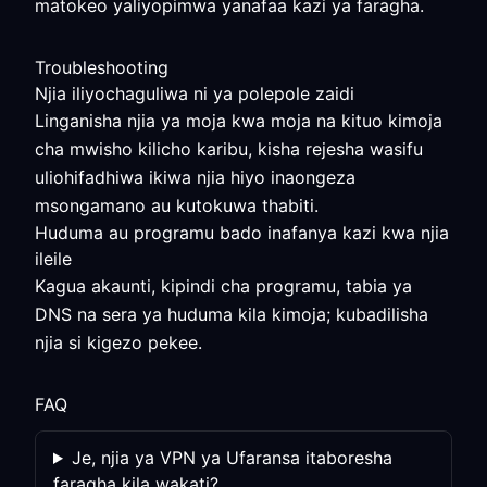
matokeo yaliyopimwa yanafaa kazi ya faragha.
Troubleshooting
Njia iliyochaguliwa ni ya polepole zaidi
Linganisha njia ya moja kwa moja na kituo kimoja
cha mwisho kilicho karibu, kisha rejesha wasifu
uliohifadhiwa ikiwa njia hiyo inaongeza
msongamano au kutokuwa thabiti.
Huduma au programu bado inafanya kazi kwa njia
ileile
Kagua akaunti, kipindi cha programu, tabia ya
DNS na sera ya huduma kila kimoja; kubadilisha
njia si kigezo pekee.
FAQ
Je, njia ya VPN ya Ufaransa itaboresha
faragha kila wakati?