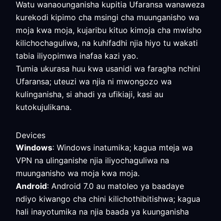
Watu wanaounganisha kupitia Ufaransa wanaweza
kurekodi kipimo cha msingi cha muunganisho wa
moja kwa moja, kujaribu kituo kimoja cha mwisho
kilichochaguliwa, na kuhifadhi njia hiyo tu wakati
tabia iliyopimwa inafaa kazi yao.
Tumia ukurasa huu kwa usanidi wa faragha nchini
Ufaransa; uteuzi wa njia ni mwongozo wa
kulinganisha, si ahadi ya ufikiaji, kasi au
kutokujulikana.
Devices
Windows
: Windows inatumika; kagua mteja wa
VPN na ulinganishe njia iliyochaguliwa na
muunganisho wa moja kwa moja.
Android
: Android 7.0 au matoleo ya baadaye
ndiyo kiwango cha chini kilichothibitishwa; kagua
hali inayotumika na njia baada ya kuunganisha