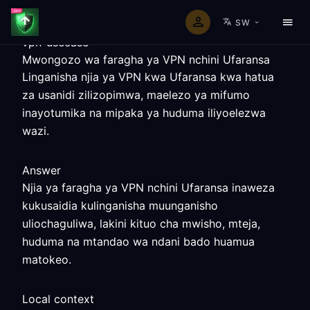
SW
vpn-usecase
Mwongozo wa faragha ya VPN nchini Ufaransa
Linganisha njia ya VPN kwa Ufaransa kwa hatua
za usanidi zilizopimwa, maelezo ya mifumo
inayotumika na mipaka ya huduma iliyoelezwa
wazi.
Answer
Njia ya faragha ya VPN nchini Ufaransa inaweza
kukusaidia kulinganisha muunganisho
uliochaguliwa, lakini kituo cha mwisho, mteja,
huduma na mtandao wa ndani bado huamua
matokeo.
Local context