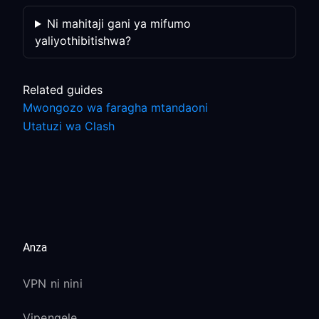
Ni mahitaji gani ya mifumo
yaliyothibitishwa?
Related guides
Mwongozo wa faragha mtandaoni
Utatuzi wa Clash
Anza
VPN ni nini
Vipengele