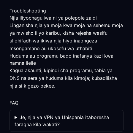
Troubleshooting
Njia iliyochaguliwa ni ya polepole zaidi
Linganisha njia ya moja kwa moja na sehemu moja
ya mwisho iliyo karibu, kisha rejesha wasifu
uliohifadhiwa ikiwa njia hiyo inaongeza
msongamano au ukosefu wa uthabiti.
Huduma au programu bado inafanya kazi kwa
namna ileile
Kagua akaunti, kipindi cha programu, tabia ya
DNS na sera ya huduma kila kimoja; kubadilisha
njia si kigezo pekee.
FAQ
Je, njia ya VPN ya Uhispania itaboresha
faragha kila wakati?