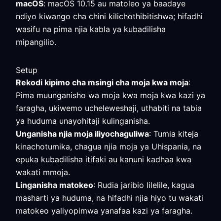
macOS
: macOS 10.15 au matoleo ya baadaye
ndiyo kiwango cha chini kilichothibitishwa; hifadhi
wasifu na pima njia kabla ya kubadilisha
mipangilio.
Setup
Rekodi kipimo cha msingi cha moja kwa moja
:
Pima muunganisho wa moja kwa moja kwa kazi ya
faragha, ukiwemo ucheleweshaji, uthabiti na tabia
ya huduma unayohitaji kulinganisha.
Unganisha njia moja iliyochaguliwa
: Tumia kiteja
kinachotumika, chagua njia moja ya Uhispania, na
epuka kubadilisha itifaki au kanuni kadhaa kwa
wakati mmoja.
Linganisha matokeo
: Rudia jaribio lilelile, kagua
masharti ya huduma, na hifadhi njia hiyo tu wakati
matokeo yaliyopimwa yanafaa kazi ya faragha.