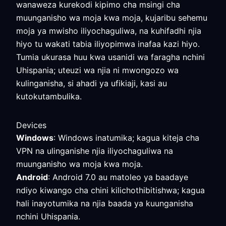
wanaweza kurekodi kipimo cha msingi cha
muunganisho wa moja kwa moja, kujaribu sehemu
moja ya mwisho iliyochaguliwa, na kuhifadhi njia
hiyo tu wakati tabia iliyopimwa inafaa kazi hiyo.
Tumia ukurasa huu kwa usanidi wa faragha nchini
Uhispania; uteuzi wa njia ni mwongozo wa
kulinganisha, si ahadi ya ufikiaji, kasi au
kutokutambulika.
Devices
Windows
: Windows inatumika; kagua kiteja cha
VPN na ulinganishe njia iliyochaguliwa na
muunganisho wa moja kwa moja.
Android
: Android 7.0 au matoleo ya baadaye
ndiyo kiwango cha chini kilichothibitishwa; kagua
hali inayotumika na njia baada ya kuunganisha
nchini Uhispania.