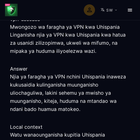
SW
vpn-usecase
Mwongozo wa faragha ya VPN kwa Uhispania
Linganisha njia ya VPN kwa Uhispania kwa hatua
za usanidi zilizopimwa, ukweli wa mifumo, na
mipaka ya huduma iliyoelezwa wazi.
Answer
Njia ya faragha ya VPN nchini Uhispania inaweza
kukusaidia kulinganisha muunganisho
uliochaguliwa, lakini sehemu ya mwisho ya
muunganisho, kiteja, huduma na mtandao wa
ndani bado huamua matokeo.
Local context
Watu wanaounganisha kupitia Uhispania