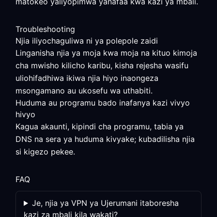
matokeo yaliyopimwa yanafaa kwa kazi ya mbali.
Troubleshooting
Njia iliyochaguliwa ni ya polepole zaidi
Linganisha njia ya moja kwa moja na kituo kimoja
cha mwisho kilicho karibu, kisha rejesha wasifu
uliohifadhiwa ikiwa njia hiyo inaongeza
msongamano au ukosefu wa uthabiti.
Huduma au programu bado inafanya kazi vivyo
hivyo
Kagua akaunti, kipindi cha programu, tabia ya
DNS na sera ya huduma kivyake; kubadilisha njia
si kigezo pekee.
FAQ
Je, njia ya VPN ya Ujerumani itaboresha
kazi za mbali kila wakati?