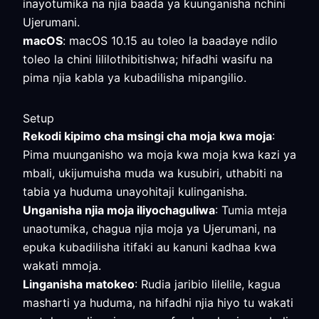
inayotumika na njia baada ya kuunganisha nchini
Ujerumani.
macOS
: macOS 10.15 au toleo la baadaye ndilo
toleo la chini lililothibitishwa; hifadhi wasifu na
pima njia kabla ya kubadilisha mipangilio.
Setup
Rekodi kipimo cha msingi cha moja kwa moja
:
Pima muunganisho wa moja kwa moja kwa kazi ya
mbali, ukijumuisha muda wa kusubiri, uthabiti na
tabia ya huduma unayohitaji kulinganisha.
Unganisha njia moja iliyochaguliwa
: Tumia mteja
unaotumika, chagua njia moja ya Ujerumani, na
epuka kubadilisha itifaki au kanuni kadhaa kwa
wakati mmoja.
Linganisha matokeo
: Rudia jaribio lilelile, kagua
masharti ya huduma, na hifadhi njia hiyo tu wakati