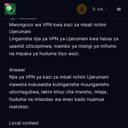
SW
vpn-usecase
Mwongozo wa VPN kwa kazi za mbali nchini
Ujerumani
Linganisha njia ya VPN ya Ujerumani kwa hatua za
usanidi zilizopimwa, mambo ya msingi ya mifumo
na mipaka ya huduma iliyo wazi.
Answer
Njia ya VPN ya kazi za mbali nchini Ujerumani
inaweza kukusaidia kulinganisha muunganisho
uliochaguliwa, lakini kituo cha mwisho, mteja,
huduma na mtandao wa eneo bado huamua
matokeo.
Local context