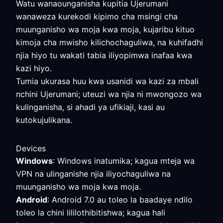
Watu wanaounganisha kupitia Ujerumani
wanaweza kurekodi kipimo cha msingi cha
muunganisho wa moja kwa moja, kujaribu kituo
kimoja cha mwisho kilichochaguliwa, na kuhifadhi
njia hiyo tu wakati tabia iliyopimwa inafaa kwa
kazi hiyo.
Tumia ukurasa huu kwa usanidi wa kazi za mbali
nchini Ujerumani; uteuzi wa njia ni mwongozo wa
kulinganisha, si ahadi ya ufikiaji, kasi au
kutokujulikana.
Devices
Windows
: Windows inatumika; kagua mteja wa
VPN na ulinganishe njia iliyochaguliwa na
muunganisho wa moja kwa moja.
Android
: Android 7.0 au toleo la baadaye ndilo
toleo la chini lililothibitishwa; kagua hali