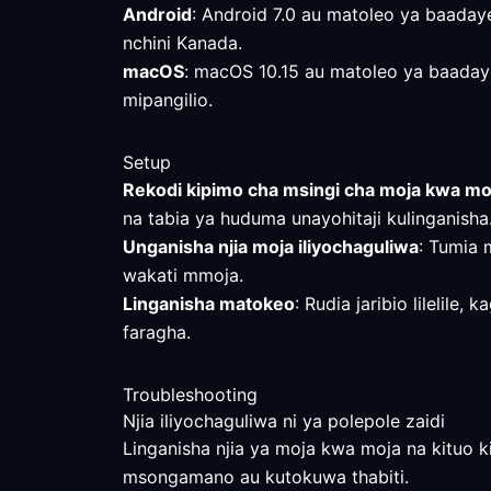
Android
: Android 7.0 au matoleo ya baadaye
nchini Kanada.
macOS
: macOS 10.15 au matoleo ya baadaye 
mipangilio.
Setup
Rekodi kipimo cha msingi cha moja kwa mo
na tabia ya huduma unayohitaji kulinganisha
Unganisha njia moja iliyochaguliwa
: Tumia 
wakati mmoja.
Linganisha matokeo
: Rudia jaribio lilelil
faragha.
Troubleshooting
Njia iliyochaguliwa ni ya polepole zaidi
Linganisha njia ya moja kwa moja na kituo ki
msongamano au kutokuwa thabiti.