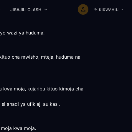
JISAJILI CLASH
KISWAHILI
liyo wazi ya huduma.
 kituo cha mwisho, mteja, huduma na
kwa moja, kujaribu kituo kimoja cha
 ahadi ya ufikiaji au kasi.
a moja kwa moja.