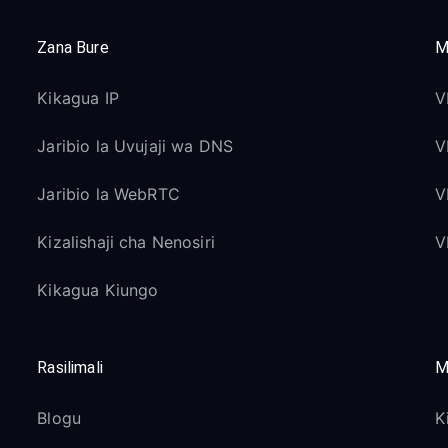
Zana Bure
M
Kikagua IP
V
Jaribio la Uvujaji wa DNS
V
Jaribio la WebRTC
V
Kizalishaji cha Nenosiri
V
Kikagua Kiungo
Rasilimali
M
Blogu
K