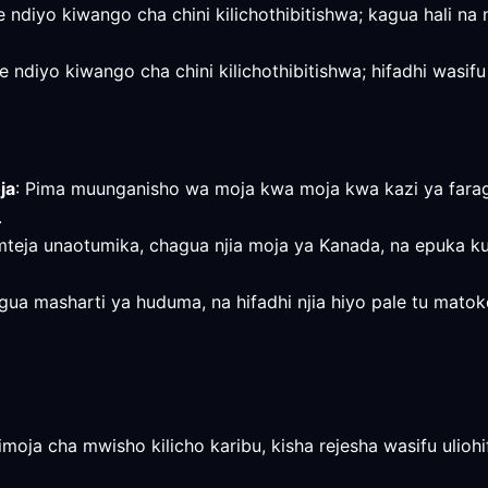
 ndiyo kiwango cha chini kilichothibitishwa; kagua hali na
ndiyo kiwango cha chini kilichothibitishwa; hifadhi wasifu
ja
: Pima muunganisho wa moja kwa moja kwa kazi ya faragh
.
mteja unaotumika, chagua njia moja ya Kanada, na epuka ku
e, kagua masharti ya huduma, na hifadhi njia hiyo pale tu m
moja cha mwisho kilicho karibu, kisha rejesha wasifu ulioh