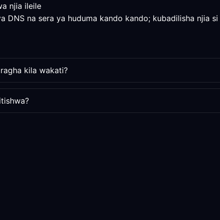
njia ileile
 ya DNS na sera ya huduma kando kando; kubadilisha njia si
ragha kila wakati?
itishwa?