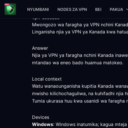
NYUMBANI
NODES ZA VPN
BEI
PAKUA
vpn-usecase
Mwongozo wa faragha ya VPN nchini Kana
Linganisha njia ya VPN ya Kanada kwa hatua
Answer
Njia ya VPN ya faragha nchini Kanada inawe
mtandao wa eneo bado huamua matokeo.
Local context
Watu wanaounganisha kupitia Kanada wanaw
mwisho kilichochaguliwa, na kuhifadhi njia h
Tumia ukurasa huu kwa usanidi wa faragha nc
Devices
Windows
: Windows inatumika; kagua mteja