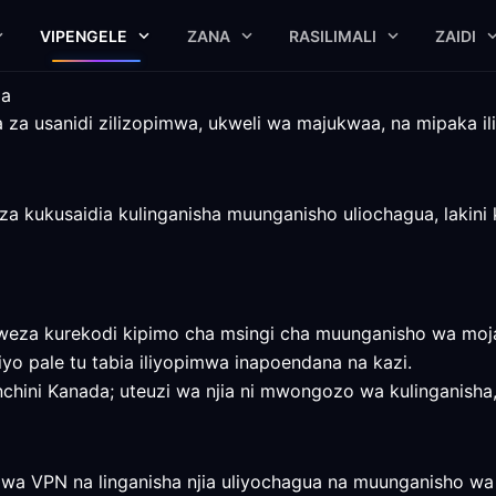
VIPENGELE
ZANA
RASILIMALI
ZAIDI
da
 za usanidi zilizopimwa, ukweli wa majukwaa, na mipaka i
za kukusaidia kulinganisha muunganisho uliochagua, lakini
eza kurekodi kipimo cha msingi cha muunganisho wa moja 
iyo pale tu tabia iliyopimwa inapoendana na kazi.
hini Kanada; uteuzi wa njia ni mwongozo wa kulinganisha, si
 wa VPN na linganisha njia uliyochagua na muunganisho w