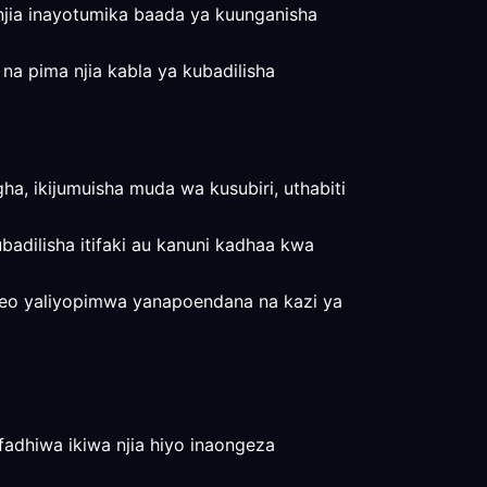
 njia inayotumika baada ya kuunganisha
 na pima njia kabla ya kubadilisha
a, ikijumuisha muda wa kusubiri, uthabiti
badilisha itifaki au kanuni kadhaa kwa
atokeo yaliyopimwa yanapoendana na kazi ya
ifadhiwa ikiwa njia hiyo inaongeza