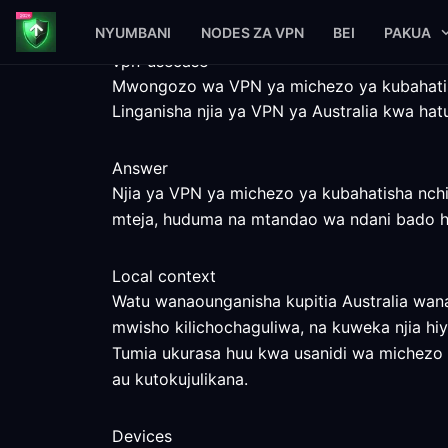
NYUMBANI
NODES ZA VPN
BEI
PAKUA
vpn-usecase
Mwongozo wa VPN ya michezo ya kubahatish
Linganisha njia ya VPN ya Australia kwa ha
Answer
Njia ya VPN ya michezo ya kubahatisha nchin
mteja, huduma na mtandao wa ndani bado 
Local context
Watu wanaounganisha kupitia Australia wan
mwisho kilichochaguliwa, na kuweka njia hiy
Tumia ukurasa huu kwa usanidi wa michezo ya 
au kutokujulikana.
Devices