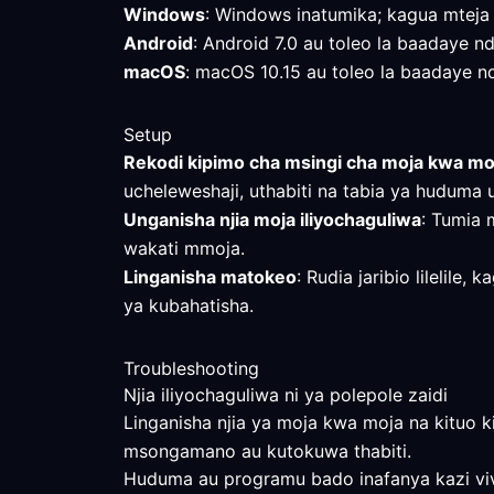
Windows
: Windows inatumika; kagua mteja
Android
: Android 7.0 au toleo la baadaye ndi
macOS
: macOS 10.15 au toleo la baadaye ndil
Setup
Rekodi kipimo cha msingi cha moja kwa mo
ucheleweshaji, uthabiti na tabia ya huduma u
Unganisha njia moja iliyochaguliwa
: Tumia 
wakati mmoja.
Linganisha matokeo
: Rudia jaribio lilelil
ya kubahatisha.
Troubleshooting
Njia iliyochaguliwa ni ya polepole zaidi
Linganisha njia ya moja kwa moja na kituo ki
msongamano au kutokuwa thabiti.
Huduma au programu bado inafanya kazi vi