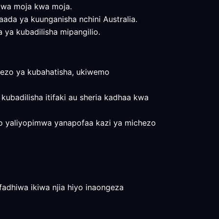
o wa moja kwa moja.
 baada ya kuunganisha nchini Australia.
la ya kubadilisha mipangilio.
ezo ya kubahatisha, ukiwemo
kubadilisha itifaki au sheria kadhaa kwa
okeo yaliyopimwa yanapofaa kazi ya michezo
ifadhiwa ikiwa njia hiyo inaongeza