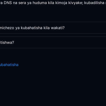
ya DNS na sera ya huduma kila kimoja kivyake; kubadilisha n
 michezo ya kubahatisha kila wakati?
itishwa?
ubahatisha