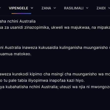
VIPENGELE
ZANA
RASILIMALI
ZAIDI
a nchini Australia
tua za usanidi zinazopimika, ukweli wa majukwaa, na mipaka
i Australia inaweza kukusaidia kulinganisha muunganisho u
huamua matokeo.
aweza kurekodi kipimo cha msingi cha muunganisho wa moj
o tu pale tabia iliyopimwa inapofaa kazi hiyo.
kubahatisha nchini Australia; uteuzi wa njia ni mwongozo w