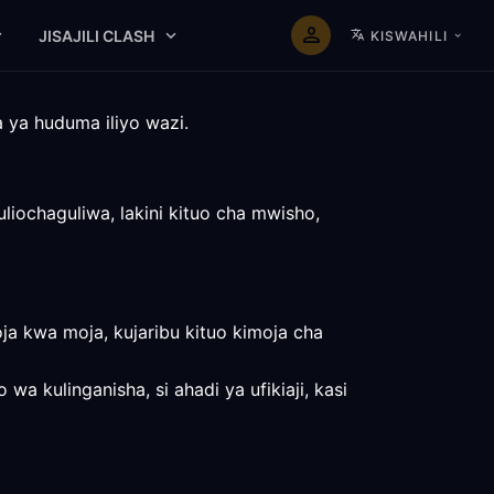
JISAJILI CLASH
KISWAHILI
 ya huduma iliyo wazi.
liochaguliwa, lakini kituo cha mwisho,
a kwa moja, kujaribu kituo kimoja cha
a kulinganisha, si ahadi ya ufikiaji, kasi