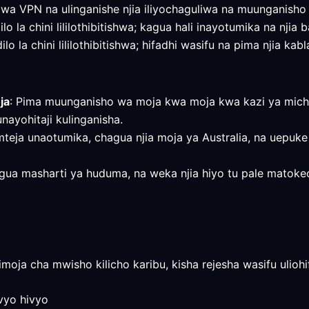
 wa VPN na ulinganishe njia iliyochaguliwa na muunganish
lo la chini lililothibitishwa; kagua hali inayotumika na njia
o la chini lililothibitishwa; hifadhi wasifu na pima njia kab
ja
: Pima muunganisho wa moja kwa moja kwa kazi ya mich
nayohitaji kulinganisha.
mteja unaotumika, chagua njia moja ya Australia, na uepuke 
e, kagua masharti ya huduma, na weka njia hiyo tu pale mat
moja cha mwisho kilicho karibu, kisha rejesha wasifu ulioh
vyo hivyo