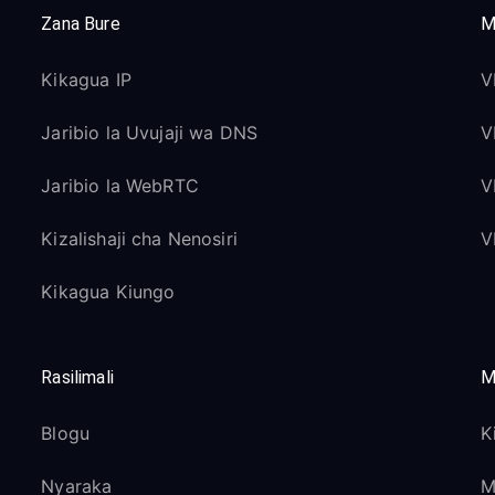
Zana Bure
M
Kikagua IP
V
Jaribio la Uvujaji wa DNS
V
Jaribio la WebRTC
V
Kizalishaji cha Nenosiri
V
Kikagua Kiungo
Rasilimali
M
Blogu
K
Nyaraka
M