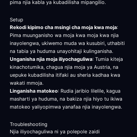
pima njia kabla ya kubadilisha mipangilio.
Setup
Rekodi kipimo cha msingi cha moja kwa moja
:
Pima muunganisho wa moja kwa moja kwa njia
inayolengwa, ukiwemo muda wa kusubiri, uthabiti
na tabia ya huduma unayohitaji kulinganisha.
Unganisha njia moja iliyochaguliwa
: Tumia kiteja
kinachotumika, chagua njia moja ya Austria, na
uepuke kubadilisha itifaki au sheria kadhaa kwa
wakati mmoja.
Linganisha matokeo
: Rudia jaribio lilelile, kagua
masharti ya huduma, na bakiza njia hiyo tu ikiwa
matokeo yaliyopimwa yanafaa njia inayolengwa.
Troubleshooting
Njia iliyochaguliwa ni ya polepole zaidi