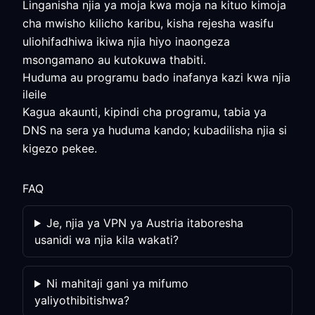
Linganisha njia ya moja kwa moja na kituo kimoja
cha mwisho kilicho karibu, kisha rejesha wasifu
uliohifadhiwa ikiwa njia hiyo inaongeza
msongamano au kutokuwa thabiti.
Huduma au programu bado inafanya kazi kwa njia
ileile
Kagua akaunti, kipindi cha programu, tabia ya
DNS na sera ya huduma kando; kubadilisha njia si
kigezo pekee.
FAQ
Je, njia ya VPN ya Austria itaboresha
usanidi wa njia kila wakati?
Ni mahitaji gani ya mifumo
yaliyothibitishwa?