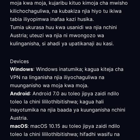
moja kwa moja, kujaribu kituo kimoja cha mwisho
kilichochaguliwa, na kubakiza njia hiyo tu ikiwa
tabia iliyopimwa inafaa kazi husika.
Tumia ukurasa huu kwa usanidi wa njia nchini
Austria; uteuzi wa njia ni mwongozo wa
kulinganisha, si ahadi ya upatikanaji au kasi.
Devices
Windows
: Windows inatumika; kagua kiteja cha
VPN na linganisha njia iliyochaguliwa na
muunganisho wa moja kwa moja.
Android
: Android 7.0 au toleo jipya zaidi ndilo
toleo la chini lililothibitishwa; kagua hali
inayotumika na njia baada ya kuunganisha nchini
Austria.
macOS
: macOS 10.15 au toleo jipya zaidi ndilo
toleo la chini lililothibitishwa; hifadhi wasifu na