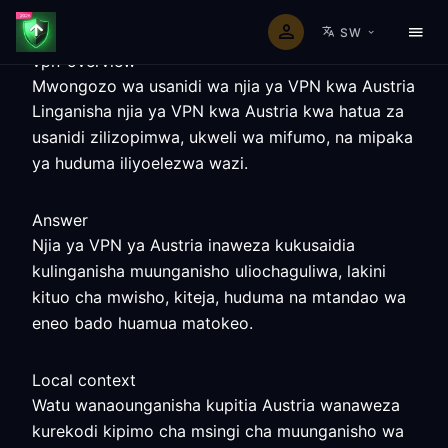
SW
vpn-overview
Mwongozo wa usanidi wa njia ya VPN kwa Austria
Linganisha njia ya VPN kwa Austria kwa hatua za
usanidi zilizopimwa, ukweli wa mifumo, na mipaka
ya huduma iliyoelezwa wazi.
Answer
Njia ya VPN ya Austria inaweza kukusaidia
kulinganisha muunganisho uliochaguliwa, lakini
kituo cha mwisho, kiteja, huduma na mtandao wa
eneo bado huamua matokeo.
Local context
Watu wanaounganisha kupitia Austria wanaweza
kurekodi kipimo cha msingi cha muunganisho wa